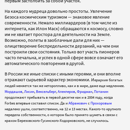
первым застолбить за собой участок.
На каждого мудреца довольно простоты. Увлечение
Безоса космическим туризмом — знаковое явление
современности. Немало миллиардеров (в том числе из
интернета, как Илон Маск) обращаются к космосу, словно
им не хватает простора для деятельности на Земле.
Возможно, полеты в заоблачные дали для них —
олицетворение беспредельности дерзаний, на чем они
построили свои состояния. Только вот участь пионеров
часто печальна, и успех в одной сфере вовсе означает его
автоматического повторения в другой.
В России же иные списки с иными героями, и они вполне
отражают сырьевой характер экономики. И
ерархия богатых
людей меняется так же неторопливо, как и в мире, даже еще медленнее.
Мордашов
,
Лисин
,
Вексельберг
,
Алекперов
,
Фридман
,
Потанин
продолжают пребывать в первой десятке как и в 2004 году, когда
Forbes впервые составил список. Да и
Абрамович
с
Прохоровым
недалеко ушли, соответственно, на 12 и 13 местах. Какого-то крупного
передела собственности, о котором было принято шуметь в связи с
крахом Березовского-Гусинского-Ходорковского, не случилось.