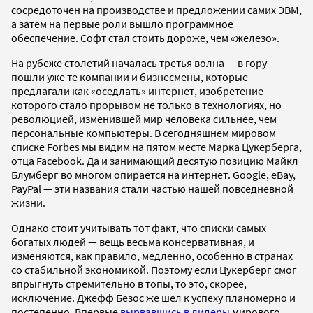
сосредоточен на производстве и предложении самих ЭВМ,
а затем на первые роли вышло программное
обеспечение. Софт стал стоить дороже, чем «железо».
На рубеже столетий началась третья волна — в гору
пошли уже те компании и бизнесмены, которые
предлагали как «оседлать» интернет, изобретение
которого стало прорывом не только в технологиях, но
революцией, изменившей мир человека сильнее, чем
персональные компьютеры. В сегодняшнем мировом
списке Forbes мы видим на пятом месте Марка Цукерберга,
отца Facebook. Да и занимающий десятую позицию Майкл
Блумберг во многом опирается на интернет. Google, eBay,
PayPal — эти названия стали частью нашей повседневной
жизни.
Однако стоит учитывать тот факт, что списки самых
богатых людей — вещь весьма консервативная, и
изменяются, как правило, медленно, особенно в странах
со стабильной экономикой. Поэтому если Цукерберг смог
впрыгнуть стремительно в топы, то это, скорее,
исключение. Джефф Безос же шел к успеху планомерно и
постепенно. Впервые
вырвавшись в лидеры
мирового