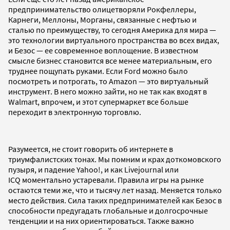
предпринимательство олицетворяли Рокфеллеры,
Карнеги, Меллоны, Морганы, связанные с нефтью и
сталью по преимуществу, то сегодня Америка для мира —
это технологии виртуального пространства во всех видах,
и Безос — ее современное воплощение. В известном
смысле бизнес становится все менее материальным, его
труднее пощупать руками. Если Ford можно было
посмотреть и потрогать, то Amazon — это виртуальный
инструмент. В него можно зайти, но не так как входят в
Walmart, впрочем, и этот супермаркет все больше
переходит в электронную торговлю.
Разумеется, не стоит говорить об интернете в
триумфалистских тонах. Мы помним и крах доткомовского
пузыря, и падение Yahoo!, и как Livejournal или
ICQ моментально устаревали. Правила игры на рынке
остаются теми же, что и тысячу лет назад. Меняется только
место действия. Сила таких предпринимателей как Безос в
способности предугадать глобальные и долгосрочные
тенденции и на них ориентироваться. Также важно