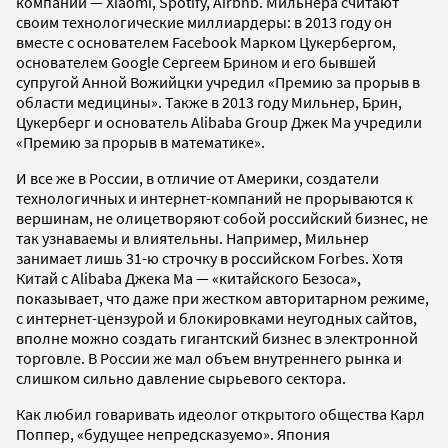
компании — Xiaomi, Spotify, Airbnb. Мильнера считают
своим технологические миллиардеры: в 2013 году он
вместе с основателем Facebook Марком Цукербергом,
основателем Google Сергеем Брином и его бывшей
супругой Анной Вожийцки учредил «Премию за прорыв в
области медицины». Также в 2013 году Мильнер, Брин,
Цукерберг и основатель Alibaba Group Джек Ма учредили
«Премию за прорыв в математике».
И все же в России, в отличие от Америки, создатели
технологичных и интернет-компаний не прорываются к
вершинам, не олицетворяют собой российский бизнес, не
так узнаваемы и влиятельны. Например, Мильнер
занимает лишь 31-ю строчку в российском Forbes. Хотя
Китай с Alibaba Джека Ма — «китайского Безоса»,
показывает, что даже при жестком авторитарном режиме,
с интернет-цензурой и блокировками неугодных сайтов,
вполне можно создать гигантский бизнес в электронной
торговле. В России же мал объем внутреннего рынка и
слишком сильно давление сырьевого сектора.
Как любил говаривать идеолог открытого общества Карл
Поппер, «будущее непредсказуемо». Япония