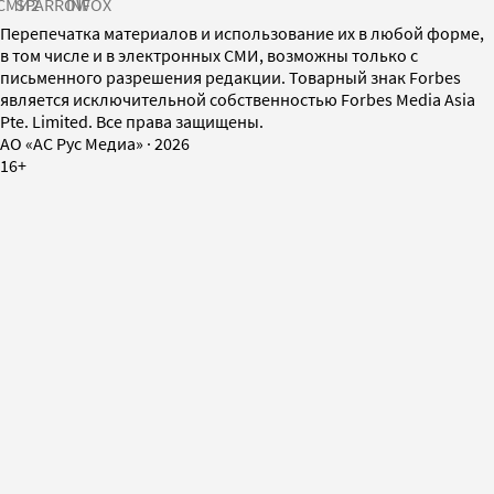
СМИ2
SPARROW
INFOX
Перепечатка материалов и использование их в любой форме,
в том числе и в электронных СМИ, возможны только с
письменного разрешения редакции. Товарный знак Forbes
является исключительной собственностью Forbes Media Asia
Pte. Limited. Все права защищены.
AO «АС Рус Медиа»
·
2026
16+