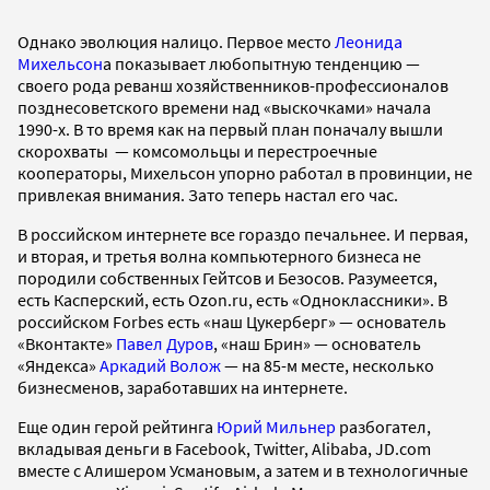
Однако эволюция налицо. Первое место
Леонида
Михельсон
а показывает любопытную тенденцию —
своего рода реванш хозяйственников-профессионалов
позднесоветского времени над «выскочками» начала
1990-х. В то время как на первый план поначалу вышли
скорохваты — комсомольцы и перестроечные
кооператоры, Михельсон упорно работал в провинции, не
привлекая внимания. Зато теперь настал его час.
В российском интернете все гораздо печальнее. И первая,
и вторая, и третья волна компьютерного бизнеса не
породили собственных Гейтсов и Безосов. Разумеется,
есть Касперский, есть Ozon.ru, есть «Одноклассники». В
российском Forbes есть «наш Цукерберг» — основатель
«Вконтакте»
Павел Дуров
, «наш Брин» — основатель
«Яндекса»
Аркадий Волож
— на 85-м месте, несколько
бизнесменов, заработавших на интернете.
Еще один герой рейтинга
Юрий Мильнер
разбогател,
вкладывая деньги в Facebook, Twitter, Alibaba, JD.com
вместе с Алишером Усмановым, а затем и в технологичные