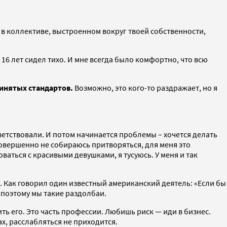
в коллективе, выстроенном вокруг твоей собственности,
16 лет сидел тихо. И мне всегда было комфортно, что всю
инятых стандартов.
Возможно, это кого-то раздражает, но я
ветствовали. И потом начинается проблемы – хочется делать
Я совершенно не собираюсь притворяться, для меня это
оваться с красивыми девушками, я тусуюсь. У меня и так
Как говорил один известный американский деятель: «Если бы
 поэтому мы такие раздолбаи.
ть его. Это часть профессии. Любишь риск — иди в бизнес.
ах, расслабляться не приходится.