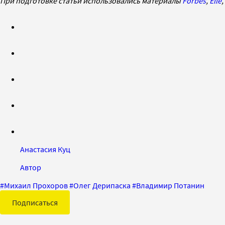
При подготовке статьи использовались материалы
Forbes
,
Elle
,
Анастасия Куц
Автор
#
Михаил Прохоров
#
Олег Дерипаска
#
Владимир Потанин
Подписаться