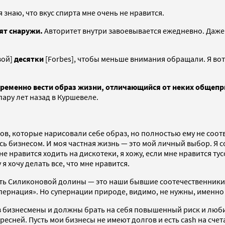
 я знаю, что вкус спирта мне очень не нравится.
рят снаружи.
Авторитет внутри завоевывается ежедневно. Даже 
вой]
десятки
[Forbes], чтобы меньше внимания обращали. Я вот 
еменно вести образ жизни, отличающийся от неких общепр
пару лет назад в Куршевеле.
в, которые нарисовали себе образ, но полностью ему не соот
аюсь бизнесом. И моя частная жизнь — это мой личный выбор. 
не нравится ходить на дискотеки, я хожу, если мне нравится тус
я хочу делать все, что мне нравится.
ть Силиконовой долины — это наши бывшие соотечественники. 
упернация». Но супернации природе, видимо, не нужны, именно
з бизнесмены и должны брать на себя повышенный риск и люби
есней. Пусть мои бизнесы не имеют долгов и есть cash на счет