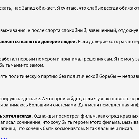
скать, нас Запад обижает. Я считаю, что слабых всегда обижают
 выживания. Я после спорта спокойный, взвешенный, отдохнув
 является валютой доверие людей.
Если доверие хоть раз поте
работал первым номером и принимал решения сам. Я не могу 
 быть чьим-то замом.
зять политическую партию без политической борьбы — неправ
ренируюсь здесь же. А что произойдет, если я узнаю новость че
 А я занимаюсь большими системами. Для меня немедленная ин
 хотел всегда.
Однажды посмотрел фильм, как отряд красных 
 написал сочинение, что хочу быть героем этого фильма. Вызыва
Напиши, что хочешь быть космонавтом. Я так дальше и писал.