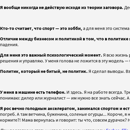
Я вообще никогда не действую исходя из теории заговора.
Де
Кто-то считает, что спорт — это хобби,
а для меня это система
Отличие между бизнесом и политикой в том, что в политике
падения.
Для меня это важный психологический момент.
Я всю жизнь 
решения и управляю. У меня голова не ложится в эту модель —
Политик, который не битый, не политик.
Я сделал выводы. В
У меня в машине есть телефон.
И здесь. Я на работе всегда. Т
понимаю: дилер или журналист — им нужно все знать сейчас.
Я рос вечно голодным акселератом, занимался спортом и есть
погреб. А там ветчина, буженина, соленые огурцы... Короче, я
кормите?! Мама вернулась и говорит: ты что, совсем дурачок? 