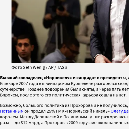
Фото Seth Wenig / AP / TASS
Бывший совладелец «Норникеля» и кандидат в президенты, а
В январе 2007 года в швейцарском Куршевеле разгорелся скан
сутенерстве. Позднее подозрения были сняты, а через пять ле
Впрочем, после этого его политическая карьера сошла на нет.
Возможно, большого политика из Прохорова и не получилось, но
Потаниным
он продал 25% ГМК «Норильский никель»
Олегу Д
королем. Между Дерипаской и Потаниным тут же разгорелась в
раза — до $12 млрд, а Прохоров в 2009 году с мешком наличных