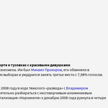
орте и тусовках с красивыми девушками
изнесмена. Им был
Михаил Прохоров
, его обвиняли в
 выборах и умудрился занять третье место с 7,98% голосов.
 2008 году в ходе тяжелого «развода» с
Владимиром
оятельно разбираться с несговорчивым алюминиевым
тализация «Норникеля» к декабрю 2008 года рухнула в четыре