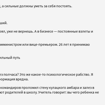
, а сильные должны уметь за себя постоять.
ший.
рял, уже не вернешь. А в бизнесе — постоянные взлеты и
замминистром или вице-премьером. 26 лет я принимаю
ильный путь
рез полчаса? Это же какое-то психологическое рабство. Я
формация вредна.
командиров проломил стену кулацкого амбара и залез в
ют родителей в школу. Учитель говорит: вы чего ребенка не