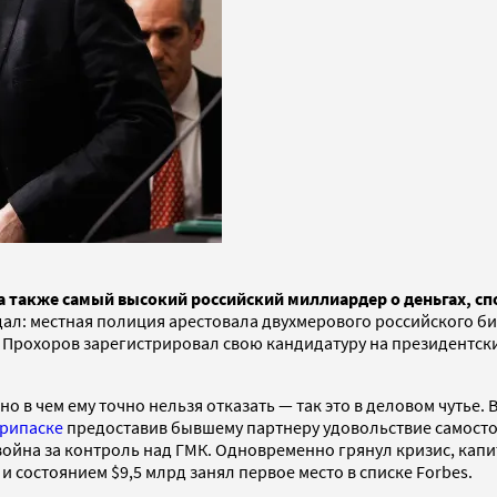
 также самый высокий российский миллиардер о деньгах, сп
дал: местная полиция арестовала двухмерового российского б
т Прохоров зарегистрировал свою кандидатуру на президентских
 в чем ему точно нельзя отказать — так это в деловом чутье. В
ерипаске
предоставив бывшему партнеру удовольствие самост
ойна за контроль над ГМК. Одновременно грянул кризис, капи
 и состоянием $9,5 млрд занял первое место в списке Forbes.