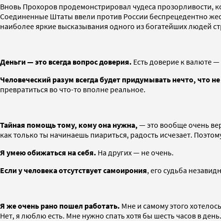
Вновь Прохоров продемонстрировал чудеса прозорливости, когд
Соединенные Штаты ввели против России беспрецедентно жес
наиболее яркие высказывания одного из богатейших людей ст
Деньги — это всегда вопрос доверия.
Есть доверие к валюте — 
Человеческий разум всегда будет придумывать нечто, что не
превратиться во что-то вполне реальное.
Тайная помощь тому, кому она нужна,
— это вообще очень ве
как только ты начинаешь пиариться, радость исчезает. Поэтому 
Я умею обижаться на себя.
На других — не очень.
Если у человека отсутствует ­самоирония
, его судьба незавид
Я же очень рано пошел работать.
Мне и самому этого хотелось,
Нет, я люблю есть. Мне нужно спать хотя бы шесть часов в день