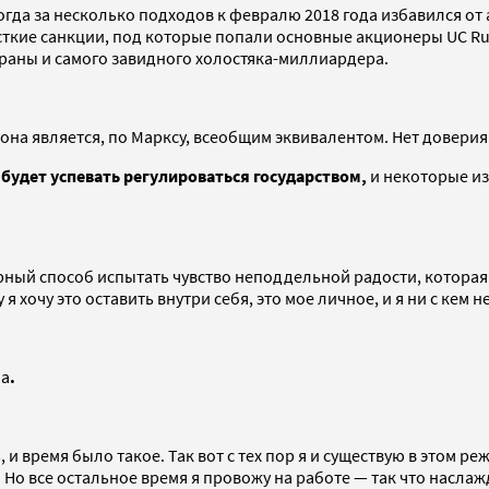
а за несколько подходов к февралю 2018 года избавился от ак
ткие санкции, под которые попали основные акционеры UC Ru
раны и самого завидного холостяка-миллиардера.
она является, по Марксу, всеобщим эквивалентом. Нет доверия 
 будет успевать регулироваться государством,
и некоторые из
рный способ испытать чувство неподдельной радости, котора
я хочу это оставить внутри себя, это мое личное, и я ни с кем 
на
.
 и время было такое. Так вот с тех пор я и существую в этом ре
. Но все остальное время я провожу на работе — так что наслаж