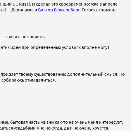
ций UC Rusal. И сделал это своевременно: уже в апреле
sal — Дерипаска и
Виктор Вексельберг
. Forbes вспомнил
— значит, не является
 этих идей при определенных условиях вполне могут
я придает твоему существованию дополнительный смысл. Но
не собираюсь этим делиться.
жиме, ­бытовая часть жизни как-то не очень меня интересует.
даться усадьбами мне некогда, да и не очень хочется.