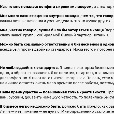
Как-то мне попалась конфета с крепким ликером,
и с тех пор
Мне много важнее оценка внутри команды, чем то, что гово
важны личные качества и умение делать что-то лучше других.
Мне, честно говорю, лучше было бы затеряться в конце
[пер
славу нашей группы собирал мой бывший партнер Потанин.
Можно быть социально ответственным бизнесменом и одновр
всегда был против двойных стандартов. Из-за этого и погорел 
Не люблю двойных стандартов.
Я видел некоторых бизнесмено
одно, а образ не позволяет. Я не политик, не артист, я заним
дискомфортно. Я ни от кого ничего не скрываю. То есть, если м
на личное остается очень мало времени после работы, поэтому 
Наше преимущество — повышенная точка креативности.
Тре
вам, русским, добавить немецкую четкость, то появилась бы с
В бизнесе легко не должно быть
. Должно быть тяжело, как ра
Легче — нет, тяжелее — не думаю. Мне определенно стало интер