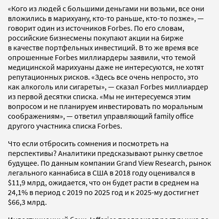
«Кого из людей с большими деньгами ни возьми, все они
вложились в марихуану, кто-то раньше, кто-то позже», —
говорит один из источников Forbes. По его словам,
российские бизнесмены покупают акции на бирже
в качестве портфельных инвестиций. В то же время все
опрошенные Forbes миллиардеры заявили, что темой
медицинской марихуаны даже не интересуются, не хотят
репутационных рисков. «Здесь все очень непросто, это
как алкоголь или сигареты», — сказал Forbes миллиардер
из первой десятки списка. «Мы не интересуемся этим
вопросом и не планируем инвестировать по моральным
соображениям», — ответил управляющий family office
другого участника списка Forbes.
Что если отбросить сомнения и посмотреть на
перспективы? Аналитики предсказывают рынку светлое
будущее. По данным компании Grand View Research, рынок
легального каннабиса в США в 2018 году оценивался в
$11,9 млрд, ожидается, что он будет расти в среднем на
24,1% в период с 2019 по 2025 год и к 2025-му достигнет
$66,3 млрд.