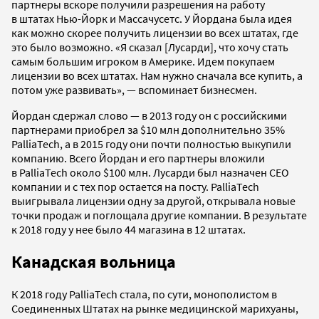
партнеры вскоре получили разрешения на работу
в штатах Нью-Йорк и Массачусетс. У Йордана была идея
как можно скорее получить лицензии во всех штатах, где
это было возможно. «Я сказал [Лусарди], что хочу стать
самым большим игроком в Америке. Идем покупаем
лицензии во всех штатах. Нам нужно сначала все купить, а
потом уже развивать», — вспоминает бизнесмен.
Йордан сдержал слово — в 2013 году он с российскими
партнерами приобрел за $10 млн дополнительно 35%
PalliaTech, а в 2015 году они почти полностью выкупили
компанию. Всего Йордан и его партнеры вложили
в PalliaTech около $100 млн. Лусарди был назначен СЕО
компании и с тех пор остается на посту. PalliaTech
выигрывала лицензии одну за другой, открывала новые
точки продаж и поглощала другие компании. В результате
к 2018 году у нее было 44 магазина в 12 штатах.
Канадская вольница
К 2018 году PalliaTech стала, по сути, монополистом в
Соединенных Штатах на рынке медицинской марихуаны,