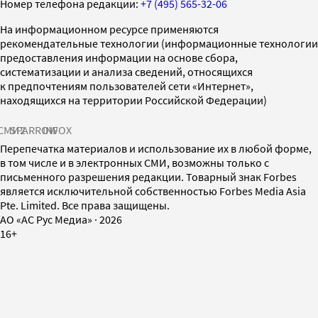
Номер телефона редакции:
+7 (495) 565-32-06
На информационном ресурсе применяются
рекомендательные технологии (информационные технологии
предоставления информации на основе сбора,
систематизации и анализа сведений, относящихся
к предпочтениям пользователей сети «Интернет»,
находящихся на территории Российской Федерации)
СМИ2
SPARROW
INFOX
Перепечатка материалов и использование их в любой форме,
в том числе и в электронных СМИ, возможны только с
письменного разрешения редакции. Товарный знак Forbes
является исключительной собственностью Forbes Media Asia
Pte. Limited. Все права защищены.
AO «АС Рус Медиа»
·
2026
16+