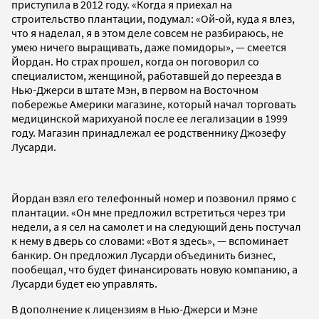
приступила в 2012 году. «Когда я приехал на
строительство плантации, подумал: «Ой-ой, куда я влез,
что я наделал, я в этом деле совсем не разбираюсь, не
умею ничего выращивать, даже помидоры», — смеется
Йордан. Но страх прошел, когда он поговорил со
специалистом, женщиной, работавшей до переезда в
Нью-Джерси в штате Мэн, в первом на Восточном
побережье Америки магазине, который начал торговать
медицинской марихуаной после ее легализации в 1999
году. Магазин принадлежал ее родственнику Джозефу
Лусарди.
Йордан взял его телефонный номер и позвонил прямо с
плантации. «Он мне предложил встретиться через три
недели, а я сел на самолет и на следующий день постучал
к нему в дверь со словами: «Вот я здесь», — вспоминает
банкир. Он предложил Лусарди объединить бизнес,
пообещал, что будет финансировать новую компанию, а
Лусарди будет ею управлять.
В дополнение к лицензиям в Нью-Джерси и Мэне