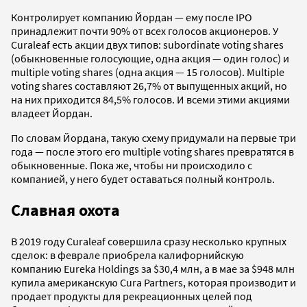
Контролирует компанию Йордан — ему после IPO
принадлежит почти 90% от всех голосов акционеров. У
Curaleaf есть акции двух типов: subordinate voting shares
(обыкновенные голосующие, одна акция — один голос) и
multiple voting shares (одна акция — 15 голосов). Multiple
voting shares составляют 26,7% от выпущенных акций, но
на них приходится 84,5% голосов. И всеми этими акциями
владеет Йордан.
По словам Йордана, такую схему придумали на первые три
года — после этого его multiple voting shares превратятся в
обыкновенные. Пока же, чтобы ни происходило с
компанией, у него будет оставаться полный контроль.
Славная охота
В 2019 году Curaleaf совершила сразу несколько крупных
сделок: в феврале приобрела калифорнийскую
компанию Eureka Holdings за $30,4 млн, а в мае за $948 млн
купила американскую Cura Partners, которая производит и
продает продукты для рекреационных целей под