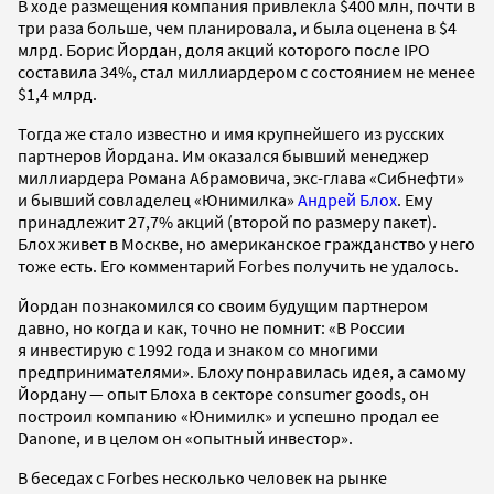
В ходе размещения компания привлекла $400 млн, почти в
три раза больше, чем планировала, и была оценена в $4
млрд. Борис Йордан, доля акций которого после IPO
составила 34%, стал миллиардером с состоянием не менее
$1,4 млрд.
Тогда же стало известно и имя крупнейшего из русских
партнеров Йордана. Им оказался бывший менеджер
миллиардера Романа Абрамовича, экс-глава «Сибнефти»
и бывший совладелец «Юнимилка»
Андрей Блох
. Ему
принадлежит 27,7% акций (второй по размеру пакет).
Блох живет в Москве, но американское гражданство у него
тоже есть. Его комментарий Forbes получить не удалось.
Йордан познакомился со своим будущим партнером
давно, но когда и как, точно не помнит: «В России
я инвестирую с 1992 года и знаком со многими
предпринимателями». Блоху понравилась идея, а самому
Йордану — опыт Блоха в секторе consumer goods, он
построил компанию «Юнимилк» и успешно продал ее
Danone, и в целом он «опытный инвестор».
В беседах с Forbes несколько человек на рынке