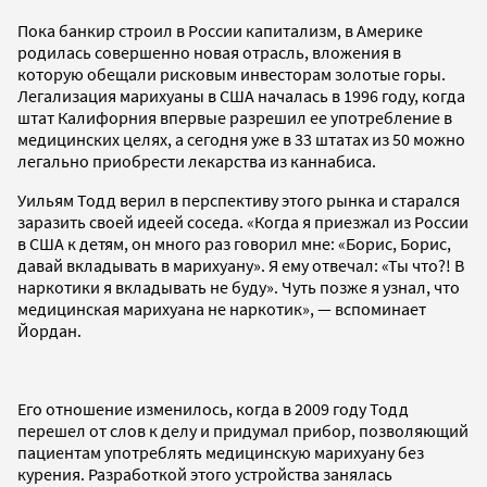
Пока банкир строил в России капитализм, в Америке
родилась совершенно новая отрасль, вложения в
которую обещали рисковым инвесторам золотые горы.
Легализация марихуаны в США началась в 1996 году, когда
штат Калифорния впервые разрешил ее употребление в
медицинских целях, а сегодня уже в 33 штатах из 50 можно
легально приобрести лекарства из каннабиса.
Уильям Тодд верил в перспективу этого рынка и старался
заразить своей идеей соседа. «Когда я приезжал из России
в США к детям, он много раз говорил мне: «Борис, Борис,
давай вкладывать в марихуану». Я ему отвечал: «Ты что?! В
наркотики я вкладывать не буду». Чуть позже я узнал, что
медицинская марихуана не наркотик», — вспоминает
Йордан.
Его отношение изменилось, когда в 2009 году Тодд
перешел от слов к делу и придумал прибор, позволяющий
пациентам употреблять медицинскую марихуану без
курения. Разработкой этого устройства занялась