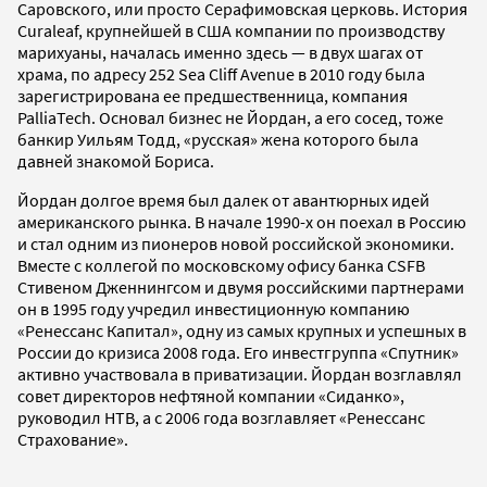
Саровского, или просто Серафимовская церковь. История
Curaleaf, крупнейшей в США компании по производству
марихуаны, началась именно здесь — в двух шагах от
храма, по адресу 252 Sea Cliff Avenue в 2010 году была
зарегистрирована ее предшественница, компания
PalliaTech. Основал бизнес не Йордан, а его сосед, тоже
банкир Уильям Тодд, «русская» жена которого была
давней знакомой Бориса.
Йордан долгое время был далек от авантюрных идей
американского рынка. В начале 1990-х он поехал в Россию
и стал одним из пионеров новой российской экономики.
Вместе с коллегой по московскому офису банка CSFB
Стивеном Дженнингсом и двумя российскими партнерами
он в 1995 году учредил инвестиционную компанию
«Ренессанс Капитал», одну из самых крупных и успешных в
России до кризиса 2008 года. Его инвестгруппа «Спутник»
активно участвовала в приватизации. Йордан возглавлял
совет директоров нефтяной компании «Сиданко»,
руководил НТВ, а с 2006 года возглавляет «Ренессанс
Страхование».