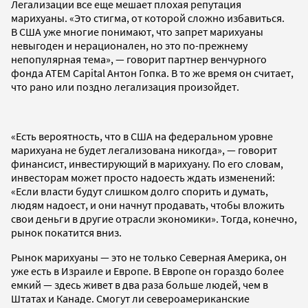
Легализации все еще мешает плохая репутация
марихуаны. «Это стигма, от которой сложно избавиться.
В США уже многие понимают, что запрет марихуаны
невыгоден и нерационален, но это по-прежнему
непопулярная тема», — говорит партнер венчурного
фонда ATEM Capital Антон Гопка. В то же время он считает,
что рано или поздно легализация произойдет.
«Есть вероятность, что в США на федеральном уровне
марихуана не будет легализована никогда», — говорит
финансист, инвестирующий в марихуану. По его словам,
инвесторам может просто надоесть ждать изменений:
«Если власти будут слишком долго спорить и думать,
людям надоест, и они начнут продавать, чтобы вложить
свои деньги в другие отрасли экономики». Тогда, конечно,
рынок покатится вниз.
Рынок марихуаны — это не только Северная Америка, он
уже есть в Израиле и Европе. В Европе он гораздо более
емкий — здесь живет в два раза больше людей, чем в
Штатах и Канаде. Смогут ли североамериканские