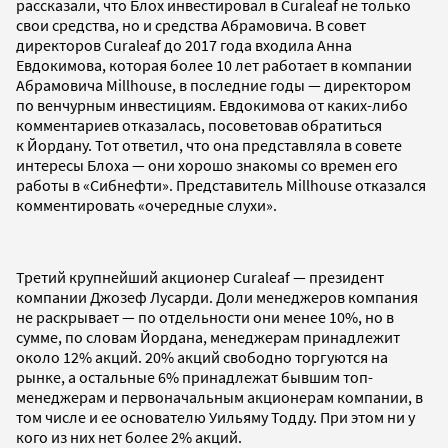
рассказали, что Блох инвестировал в Curaleaf не только
свои средства, но и средства Абрамовича. В совет
директоров Curaleaf до 2017 года входила Анна
Евдокимова, которая более 10 лет работает в компании
Абрамовича Millhouse, в последние годы — директором
по венчурным инвестициям. Евдокимова от каких-либо
комментариев отказалась, посоветовав обратиться
к Йордану. Тот ответил, что она представляла в совете
интересы Блоха — они хорошо знакомы со времен его
работы в «Сибнефти». Представитель Millhouse отказался
комментировать «очередные слухи».
Третий крупнейший акционер Curaleaf — президент
компании Джозеф Лусарди. Доли менеджеров компания
не раскрывает — по отдельности они менее 10%, но в
сумме, по словам Йордана, менеджерам принадлежит
около 12% акций. 20% акций свободно торгуются на
рынке, а остальные 6% принадлежат бывшим топ-
менеджерам и первоначальным акционерам компании, в
том числе и ее основателю Уильяму Тодду. При этом ни у
кого из них нет более 2% акций.