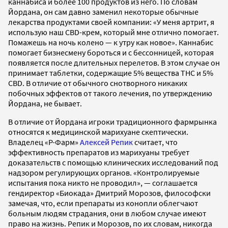
каннабиса и более 100 продуктов из него. По словам
Йордана, он сам давно заменил некоторые обычные
лекарства продуктами своей компании: «У меня артрит, я
использую наш CBD-крем, который мне отлично помогает.
Помажешь на ночь колено — к утру как новое». Каннабис
помогает бизнесмену бороться и с бессонницей, которая
появляется после длительных перелетов. В этом случае он
принимает таблетки, содержащие 5% вещества THC и 5%
CBD. В отличие от обычного снотворного никаких
побочных эффектов от такого лечения, по утверждению
Йордана, не бывает.
В отличие от Йордана игроки традиционного фармрынка
относятся к медицинской марихуане скептически.
Владелец «Р-Фарм»
Алексей Репик
считает, что
эффективность препаратов из марихуаны требует
доказательств с помощью клинических исследований под
надзором регулирующих органов. «Контролируемые
испытания пока никто не проводил», — соглашается
гендиректор «Биокада» Дмитрий Морозов, философски
замечая, что, если препараты из конопли облегчают
больным людям страдания, они в любом случае имеют
право на жизнь. Репик и Морозов, по их словам, никогда