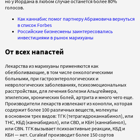
но у Йордана в любом случае останется более 80%
голосов.
Как каннабис помог партнеру Абрамовича вернуться
в список Forbes
Российские бизнесмены заинтересовались
инвестициями в рынок марихуаны
От всех напастей
Лекарства из марихуаны применяются как
обезболивающие, в том числе онкологическими
больными, при гастроэнтерологических и
неврологических заболеваниях, психоэмоциональных
расстройствах, для лечения болезни Альцгеймера,
эпилепсии, хронических болей, артрита и много чего еще.
Производители лекарств извлекают из конопли, которая
содержит более 100 различных веществ, молекулы
в основном трех видов: ТГК (тетрагидроканнабинол), или
THC, КБД (каннабидиол), или CBD, и КБН (каннабинол),
или CBN. ТГК вызывает психоактивные реакции, КБД и
КБН — нет. Curaleaf производит более 150 сортов