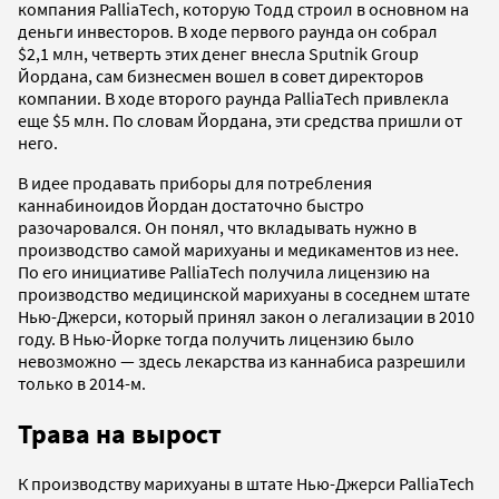
компания PalliaTech, которую Тодд строил в основном на
деньги инвесторов. В ходе первого раунда он собрал
$2,1 млн, четверть этих денег внесла Sputnik Group
Йордана, сам бизнесмен вошел в совет директоров
компании. В ходе второго раунда PalliaTech привлекла
еще $5 млн. По словам Йордана, эти средства пришли от
него.
В идее продавать приборы для потребления
каннабиноидов Йордан достаточно быстро
разочаровался. Он понял, что вкладывать нужно в
производство самой марихуаны и медикаментов из нее.
По его инициативе PalliaTech получила лицензию на
производство медицинской марихуаны в соседнем штате
Нью-Джерси, который принял закон о легализации в 2010
году. В Нью-Йорке тогда получить лицензию было
невозможно — здесь лекарства из каннабиса разрешили
только в 2014-м.
Трава на вырост
К производству марихуаны в штате Нью-Джерси PalliaTech