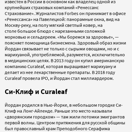
известен в России в основном как владелец одной из
крупнейших страховых компаний «Ренессанс
Страхование». Журналистов Forbes он принимает в офисе
«Ренессанса» на Павелецкой: панорамные окна, вид на
Москву-реку, на полу мягкий светлый ковер, на
столе большое блюдо с нарезанными соломкой
морковью и сельдереем. «Мы боремся за здоровье», —
поясняет помощница бизнесмена. Здоровый образ жизни
Йордан связывает не только с сырыми овощами, но и с
марихуаной, употребляемой, разумеется, исключительно
в медицинских целях. В 2013 году он купил американскую
компанию Curaleaf, которая выращивает марихуану и
делает из нее лекарственные препараты. В 2018 году
Curaleaf провела IPO, и Йордан стал миллиардером.
Си-Клиф и Curaleaf
Йордан родился в Нью-Йорке, в небольшом городке Си-
Клиф на Лонг-Айленде. Раньше это место называли
«дворянским городком» — там жили потомки эмигрантов
первой волны. Центром притяжения для русской общины
был православный храм Преподобного Серафима