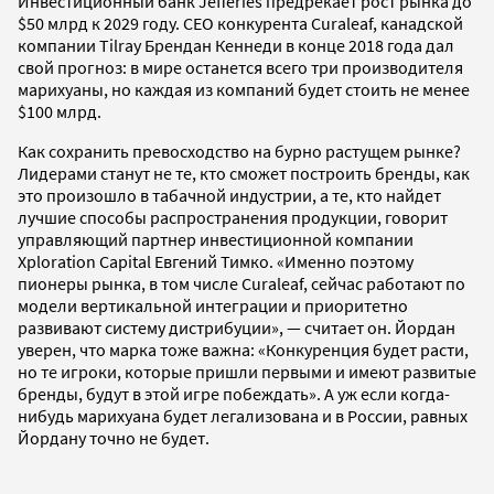
Инвестиционный банк Jefferies предрекает рост рынка до
$50 млрд к 2029 году. СЕО конкурента Curaleaf, канадской
компании Tilray Брендан Кеннеди в конце 2018 года дал
свой прогноз: в мире останется всего три производителя
марихуаны, но каждая из компаний будет стоить не менее
$100 млрд.
Как сохранить превосходство на бурно растущем рынке?
Лидерами станут не те, кто сможет построить бренды, как
это произошло в табачной индустрии, а те, кто найдет
лучшие способы распространения продукции, говорит
управляющий партнер инвестиционной компании
Xploration Capital Евгений Тимко. «Именно поэтому
пионеры рынка, в том числе Curaleaf, сейчас работают по
модели вертикальной интеграции и приоритетно
развивают систему дистрибуции», — считает он. Йордан
уверен, что марка тоже важна: «Конкуренция будет расти,
но те игроки, которые пришли первыми и имеют развитые
бренды, будут в этой игре побеждать». А уж если когда-
нибудь марихуана будет легализована и в России, равных
Йордану точно не будет.