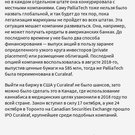
но в каждом отдельном штате она конкурировала с
местными компаниями. Саму PalliaTech тоже нельзя было
назвать глобальной, и так будет до тех пор, пока
легализация марихуаны не пройдет во всех штатах. Эта
ситуация мешает компании развиваться. Она, например,
не может получать кредиты в американских банках. До
последнего времени у нее было два способа
финансирования — выпуск акций в пользу заранее
определенного узкого круга инвесторов (private
placement) или размещение облигаций. Последней
опцией компания воспользовалась в августе 2018-го,
выпустив ценные бумаги на $85 млн, тогда же PalliaTech
была переименована в Curaleaf.
Выйти на биржу в США у Curaleaf не было шансов, зато
можно было сделать это в Канаде, где использование
каннабиса в медицинских целях узаконили в 2018 году по
всей стране. Закон вступил в силу 17 октября, а уже 24
октября в Торонто на Canadian Securities Exchange прошло
IPO Curaleaf, крупнейшее среди подобных компаний.