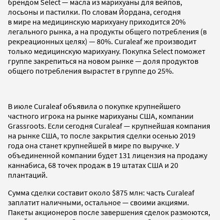
брендом Select — масла из марихуаны для вейпов,
лосьоны и пастилки. По словам Йордана, сегодня
в мире на медицинскую марихуану приходится 20%
легального рынка, а на продукты общего потребления (в
рекреационных целях) — 80%. Curaleaf же производит
только медицинскую марихуану. Покупка Select поможет
группе закрепиться на новом рынке — доля продуктов
общего потребления вырастет в группе до 25%.
В июле Curaleaf объявила о покупке крупнейшего
частного игрока на рынке марихуаны США, компании
Grassroots. Если сегодня Curaleaf — крупнейшая компания
на рынке США, то после закрытия сделки осенью 2019
года она станет крупнейшей в мире по выручке. У
объединенной компании будет 131 лицензия на продажу
каннабиса, 68 точек продаж в 19 штатах США и 20
плантаций.
Сумма сделки составит около $875 млн: часть Curaleaf
заплатит наличными, остальное — своими акциями.
Пакеты акционеров после завершения сделок размоются,