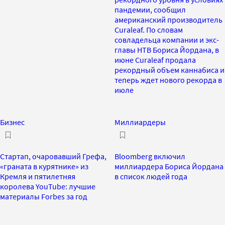
пандемии, сообщил
американский производитель
Curaleaf. По словам
совладельца компании и экс-
главы НТВ Бориса Йордана, в
июне Curaleaf продала
рекордный объем каннабиса и
теперь ждет нового рекорда в
июле
Бизнес
Миллиардеры
Стартап, очаровавший Грефа,
Bloomberg включил
«граната в курятнике» из
миллиардера Бориса Йордана
Кремля и пятилетняя
в список людей года
королева YouTube: лучшие
материалы Forbes за год