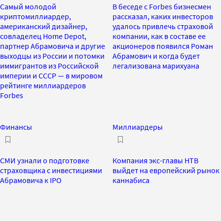
Самый молодой
В беседе с Forbes бизнесмен
криптомиллиардер,
рассказал, каких инвесторов
американский дизайнер,
удалось привлечь страховой
совладелец Home Depot,
компании, как в составе ее
партнер Абрамовича и другие
акционеров появился Роман
выходцы из России и потомки
Абрамович и когда будет
иммигрантов из Российской
легализована марихуана
империи и СССР — в мировом
рейтинге миллиардеров
Forbes
Финансы
Миллиардеры
СМИ узнали о подготовке
Компания экс-главы НТВ
страховщика с инвестициями
выйдет на европейский рынок
Абрамовича к IPO
каннабиса