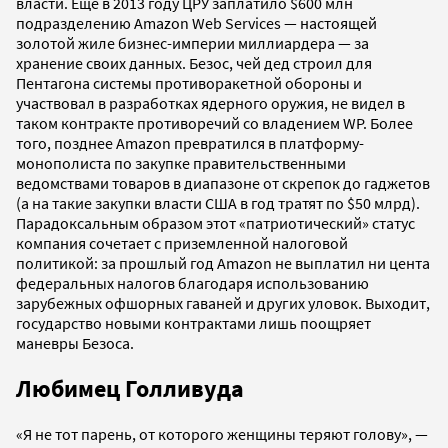
власти. Еще в 2013 году ЦРУ заплатило $600 млн
подразделению Amazon Web Services — настоящей
золотой жиле бизнес-империи миллиардера — за
хранение своих данных. Безос, чей дед строил для
Пентагона системы противоракетной обороны и
участвовал в разработках ядерного оружия, не видел в
таком контракте противоречий со владением WP. Более
того, позднее Amazon превратился в платформу-
монополиста по закупке правительственными
ведомствами товаров в диапазоне от скрепок до гаджетов
(а на такие закупки власти США в год тратят по $50 млрд).
Парадоксальным образом этот «патриотический» статус
компания сочетает с приземленной налоговой
политикой: за прошлый год Amazon не выплатил ни цента
федеральных налогов благодаря использованию
зарубежных офшорных гаваней и других уловок. Выходит,
государство новыми контрактами лишь поощряет
маневры Безоса.
Любимец Голливуда
«Я не тот парень, от которого женщины теряют голову», —