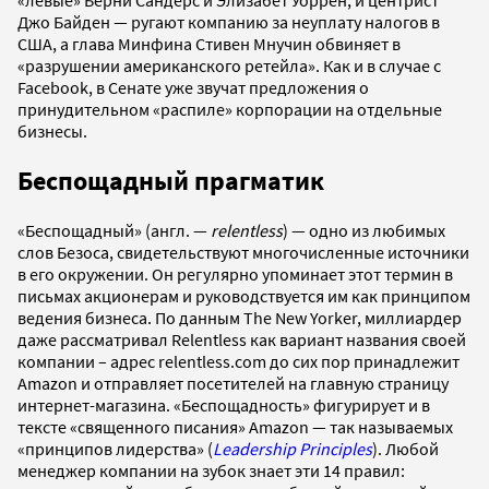
Джо Байден — ругают компанию за неуплату налогов в
США, а глава Минфина Стивен Мнучин обвиняет в
«разрушении американского ретейла». Как и в случае с
Facebook, в Сенате уже звучат предложения о
принудительном «распиле» корпорации на отдельные
бизнесы.
Беспощадный прагматик
«Беспощадный» (англ. —
relentless
) — одно из любимых
слов Безоса, свидетельствуют многочисленные источники
в его окружении. Он регулярно упоминает этот термин в
письмах акционерам и руководствуется им как принципом
ведения бизнеса. По данным The New Yorker, миллиардер
даже рассматривал Relentless как вариант названия своей
компании – адрес relentless.com до сих пор принадлежит
Amazon и отправляет посетителей на главную страницу
интернет-магазина. «Беспощадность» фигурирует и в
тексте «священного писания» Amazon — так называемых
«принципов лидерства» (
Leadership Principles
). Любой
менеджер компании на зубок знает эти 14 правил: