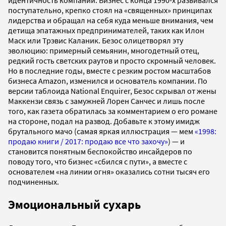
идентичность компании. Бизнес с конца 1990-х развивался
поступательно, крепко стоял на «священных» принципах
лидерства и обращал на себя куда меньше внимания, чем
детища эпатажных предпринимателей, таких как Илон
Маск или Трэвис Каланик. Безос олицетворял эту
эволюцию: примерный семьянин, многодетный отец,
редкий гость светских раутов и просто скромный человек.
Но в последние годы, вместе с резким ростом масштабов
бизнеса Amazon, изменился и основатель компании. По
версии таблоида National Enquirer, Безос скрывал от жены
Маккензи связь с замужней Лорен Санчес и лишь после
того, как газета обратилась за комментарием о его романе
на стороне, подал на развод. Добавьте к этому имидж
брутального мачо (самая яркая иллюстрация — мем
«1998:
продаю книги / 2017: продаю все что захочу»
) — и
становится понятным беспокойство инсайдеров по
поводу того, что бизнес «сбился с пути», а вместе с
основателем «на линии огня» оказались сотни тысяч его
подчиненных.
Эмоциональный сухарь