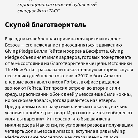
спровоцировал громкий публичный
скандал
·
Фото ТАСС
Скупой благотворитель
Еще одна излюбленная причина для критики в адрес
Безоса — его нежелание присоединяться к движению
Giving Pledge Билла Гейтса и Уоррена Баффетта. Giving
Pledge объединяет миллиардеров, готовых пожертвовать
от 50% состояния на благотворительные цели. Источники
The New Yorker рассказали показательную историю: спустя
несколько дней после того, как в 2017-м босс Amazon
впервые возглавил список Forbes, в офисе раздался
звонок от Гейтса. Тот просил встречи во вторник или
среду. В расписании обоих дней у Безоса еще были «окна»,
но он скомандовал: «Договаривайтесь на четверг».
Предприниматель сразу символически показал, на чьих
условиях пройдет разговор. И до сих остается свободен от
«клятвы дарения». Интересно, что бывшая жена
миллиардера Маккензи, по условиям развода получившая
четверть доли Безоса в Amazon, вступила в ряды Giving
Pledge сразу же после того, как стала членом списка