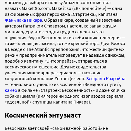
магазин до выбора в пользу Amazon.com он мечтал
назвать MakeItSo.com. Make it so («Выполняйте!») — одна
из фирменных фраз персонажа «Стартрека», капитана
Жан-Люка Пикара
. Образ Пикара, созданный известным
актером Патриком Стюартом, настолько запал в душу
миллиардеру, что сегодня трудно отделаться от
ощущения, будто Безос делает из себя копию телегероя —
та же блестящая лысина, тот же крепкий торс. Друг Безоса
в беседе с The Atlantic предположил, что жесткий фитнес-
режим предприниматель исповедует в надежде однажды,
подобно капитану «Энтерпрайза», отправиться в
космическое путешествие. Другие свидетельства
увлечения миллиардера сериалом — название
холдинговой компании Zefram (в честь
Зефрама Кохрэйна
— гениального ученого из вселенной «Звездного пути»),
камео
в фильме «Стартрек: Бесконечность» и даже кличка
собаки Камала (имя героини одного из эпизодов сериала,
«идеальной» спутницы капитана Пикара).
Космический энтузиаст
Безос называет своей «самой важной работой» не