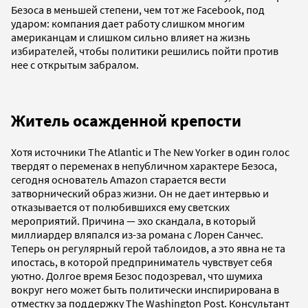
Безоса в меньшей степени, чем тот же Facebook, под
ударом: компания дает работу слишком многим
американцам и слишком сильно влияет на жизнь
избирателей, чтобы политики решились пойти против
нее с открытым забралом.
Житель осажденной крепости
Хотя источники The Atlantic и The New Yorker в один голос
твердят о переменах в непубличном характере Безоса,
сегодня основатель Amazon старается вести
затворнический образ жизни. Он не дает интервью и
отказывается от полюбившихся ему светских
мероприятий. Причина — эхо скандала, в который
миллиардер вляпался из-за романа с Лорен Санчес.
Теперь он регулярный герой таблоидов, а это явна не та
ипостась, в которой предприниматель чувствует себя
уютно. Долгое время Безос подозревал, что шумиха
вокруг него может быть политически инспирирована в
отместку за поддержку The Washington Post. Консультант