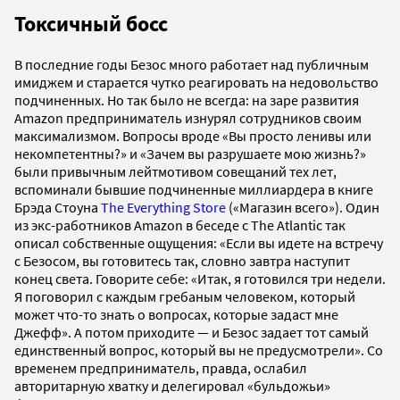
Токсичный босс
В последние годы Безос много работает над публичным
имиджем и старается чутко реагировать на недовольство
подчиненных. Но так было не всегда: на заре развития
Amazon предприниматель изнурял сотрудников своим
максимализмом. Вопросы вроде «Вы просто ленивы или
некомпетентны?» и «Зачем вы разрушаете мою жизнь?»
были привычным лейтмотивом совещаний тех лет,
вспоминали бывшие подчиненные миллиардера в книге
Брэда Стоуна
The Everything Store
(«Магазин всего»). Один
из экс-работников Amazon в беседе с The Atlantic так
описал собственные ощущения: «Если вы идете на встречу
с Безосом, вы готовитесь так, словно завтра наступит
конец света. Говорите себе: «Итак, я готовился три недели.
Я поговорил с каждым гребаным человеком, который
может что-то знать о вопросах, которые задаст мне
Джефф». А потом приходите — и Безос задает тот самый
единственный вопрос, который вы не предусмотрели». Со
временем предприниматель, правда, ослабил
авторитарную хватку и делегировал «бульдожьи»