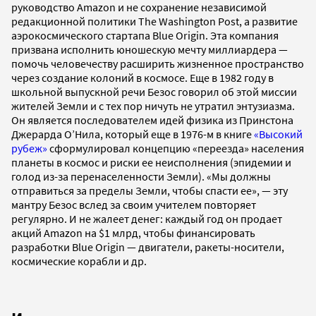
руководство Amazon и не сохранение независимой
редакционной политики The Washington Post, а развитие
аэрокосмического стартапа Blue Origin. Эта компания
призвана исполнить юношескую мечту миллиардера —
помочь человечеству расширить жизненное пространство
через создание колоний в космосе. Еще в 1982 году в
школьной выпускной речи Безос говорил об этой миссии
жителей Земли и с тех пор ничуть не утратил энтузиазма.
Он является последователем идей физика из Принстона
Джерарда О’Нила, который еще в 1976-м в книге
«Высокий
рубеж»
сформулировал концепцию «переезда» населения
планеты в космос и риски ее неисполнения (эпидемии и
голод из-за перенаселенности Земли). «Мы должны
отправиться за пределы Земли, чтобы спасти ее», — эту
мантру Безос вслед за своим учителем повторяет
регулярно. И не жалеет денег: каждый год он продает
акций Amazon на $1 млрд, чтобы финансировать
разработки Blue Origin — двигатели, ракеты-носители,
космические корабли и др.