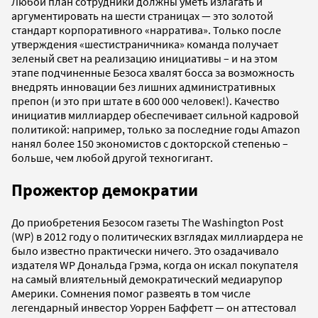
Любой план сотрудники должны уметь излагать и
аргументировать на шести страницах — это золотой
стандарт корпоративного «нарратива». Только после
утверждения «шестистраничника» команда получает
зеленый свет на реализацию инициативы – и на этом
этапе подчиненные Безоса хвалят босса за возможность
внедрять инновации без лишних административных
препон (и это при штате в 600 000 человек!). Качество
инициатив миллиардер обеспечивает сильной кадровой
политикой: например, только за последние годы Amazon
нанял более 150 экономистов с докторской степенью –
больше, чем любой другой техногигант.
Прожектор демократии
До приобретения Безосом газеты The Washington Post
(WP) в 2012 году о политических взглядах миллиардера не
было известно практически ничего. Это озадачивало
издателя WP Дональда Грэма, когда он искал покупателя
на самый влиятельный демократический медиарупор
Америки. Сомнения помог развеять в том числе
легендарный инвестор Уоррен Баффетт — он аттестовал