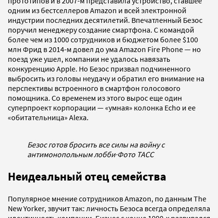
прототипов и в 2007-м представила устройство, ставшее
одним из бестселлеров Amazon и всей электронной
индустрии последних десятилетий. Впечатленный Безос
поручил менеджеру создание смартфона. С командой
более чем из 1000 сотрудников и бюджетом более $100
млн Фрид в 2014-м довел до ума Amazon Fire Phone — но
поезд уже ушел, компании не удалось навязать
конкуренцию Apple. Но Безос призвал подчиненного
выбросить из головы неудачу и обратил его внимание на
перспективы встроенного в смартфон голосового
помощника. Со временем из этого вырос еще один
суперпроект корпорации — «умная» колонка Echo и ее
«обитательница» Alexa.
Безос готов бросить все силы на войну с
антимонопольным лобби
·
Фото ТАСС
Неидеальный отец семейства
Популярное мнение сотрудников Amazon, по данным The
New Yorker, звучит так: личность Безоса всегда определяла