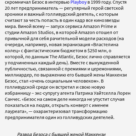
скромничал Безос в интервью
Playboy
в 1999 году. Спустя
20 лет предприниматель — регулярный герой светской
хроники и важный голливудский деятель, с которым
считают за честь попасть в один кадр все кинозвезды
мира. Виной всему — запуск сервиса Amazon Prime и
студии Amazon Studios, в которой Amazon отошел от
привычной для себя рачительной модели расходов (на
очереди, например, новая экранизация «Властелина
колец» с фантастическим бюджетом в $250 млн, о
которой, по данным The Atlantic, Безос лично справляется
у подчиненных каждый день). Вместе с вынужденной
публичностью, связанной с премиями и церемониями,
миллиардер, по выражению его бывшей жены Маккензи
Безос, стал «очень социальным человеком». В
голливудской среде он встретил и свою новую
избранницу – экс-супругу агента Патрика Уайтселла Лорен
Санчес. «Безос на самом деле никогда не упустит случая
показаться на людях, открыть конверт с именем
лауреата», — охарактеризовал трансформацию
предпринимателя один из голливудских деятелей.
Развод Безоса с бывшей женой Маккензи