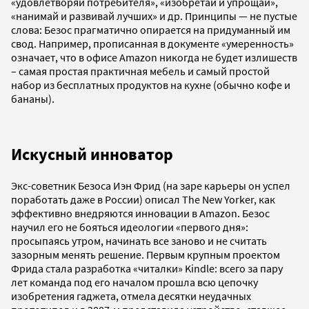
«удовлетворяй потребителя», «изобретай и упрощай»,
«нанимай и развивай лучших» и др. Принципы — не пустые
слова: Безос прагматично опирается на придуманный им
свод. Например, прописанная в документе «умеренность»
означает, что в офисе Amazon никогда не будет излишеств
– самая простая практичная мебель и самый простой
набор из бесплатных продуктов на кухне (обычно кофе и
бананы).
Искусный инноватор
Экс-советник Безоса Иэн Фрид (на заре карьеры он успел
поработать даже в России) описал The New Yorker, как
эффективно внедряются инновации в Amazon. Безос
научил его не бояться идеологии «первого дня»:
просыпаясь утром, начинать все заново и не считать
зазорным менять решение. Первым крупным проектом
Фрида стала разработка «читалки» Kindle: всего за пару
лет команда под его началом прошла всю цепочку
изобретения гаджета, отмела десятки неудачных