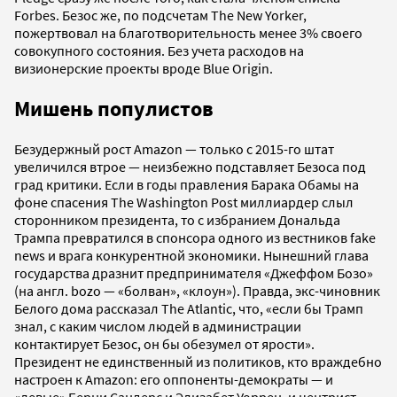
Forbes. Безос же, по подсчетам The New Yorker,
пожертвовал на благотворительность менее 3% своего
совокупного состояния. Без учета расходов на
визионерские проекты вроде Blue Origin.
Мишень популистов
Безудержный рост Amazon — только с 2015-го штат
увеличился втрое — неизбежно подставляет Безоса под
град критики. Если в годы правления Барака Обамы на
фоне спасения The Washington Post миллиардер слыл
сторонником президента, то с избранием Дональда
Трампа превратился в спонсора одного из вестников fake
news и врага конкурентной экономики. Нынешний глава
государства дразнит предпринимателя «Джеффом Бозо»
(на англ. bozo — «болван», «клоун»). Правда, экс-чиновник
Белого дома рассказал The Atlantic, что, «если бы Трамп
знал, с каким числом людей в администрации
контактирует Безос, он бы обезумел от ярости».
Президент не единственный из политиков, кто враждебно
настроен к Amazon: его оппоненты-демократы — и
«левые» Берни Сандерс и Элизабет Уоррен, и центрист