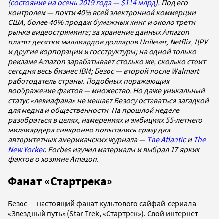
(
состояние на осень 2019 года — $114 млрд
)
. Под его
контролем — почти 40% всей электронной коммерции
США, более 40% продаж бумажных книг и около трети
рынка видеостриминга; за хранение данных Amazon
платят десятки миллиардов долларов Unilever, Netflix, ЦРУ
и другие корпорации и госструктуры; на одной только
рекламе Amazon зарабатывает столько же, сколько стоит
сегодня весь бизнес IBM; Безос — второй после Walmart
работодатель страны. Подобных поражающих
воображение фактов — множество. Но даже уникальный
статус «левиафана» не мешает Безосу оставаться загадкой
для медиа и общественности. На прошлой неделе
разобраться в целях, намерениях и амбициях 55-летнего
миллиардера синхронно попытались сразу два
авторитетных американских журнала —
The Atlantic
и
The
New Yorker
. Forbes изучил материалы и выбрал 17 ярких
фактов о хозяине Amazon.
Фанат «Стартрека»
Безос — настоящий фанат культового сайфай-сериала
«Звездный путь» (Star Trek, «Стартрек»). Свой интернет-