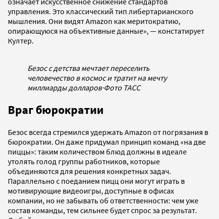
означает искусственное снижение стандартов
управления. Это классический тип либертарианского
мышления. Они видят Amazon как меритократию,
опирающуюся на объективные данные», — констатирует
Култер.
Безос с детства мечтает переселить
человечество в космос и тратит на мечту
миллиарды долларов
·
Фото ТАСС
Враг бюрократии
Безос всегда стремился удержать Amazon от погрязания в
бюрократии. Он даже придумал принцип команд «на две
пиццы»: таким количеством блюд должны в идеале
утолять голод группы работников, которые
объединяются для решения конкретных задач.
Параллельно с поеданием пицц они могут играть в
мотивирующие видеоигры, доступные в офисах
компании, но не забывать об ответственности: чем уже
состав команды, тем сильнее будет спрос за результат.