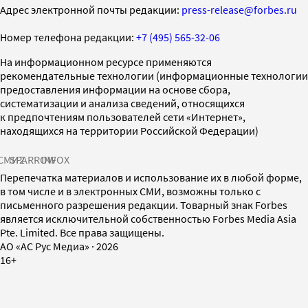
Адрес электронной почты редакции:
press-release@forbes.ru
Номер телефона редакции:
+7 (495) 565-32-06
На информационном ресурсе применяются
рекомендательные технологии (информационные технологии
предоставления информации на основе сбора,
систематизации и анализа сведений, относящихся
к предпочтениям пользователей сети «Интернет»,
находящихся на территории Российской Федерации)
СМИ2
SPARROW
INFOX
Перепечатка материалов и использование их в любой форме,
в том числе и в электронных СМИ, возможны только с
письменного разрешения редакции. Товарный знак Forbes
является исключительной собственностью Forbes Media Asia
Pte. Limited. Все права защищены.
AO «АС Рус Медиа»
·
2026
16+