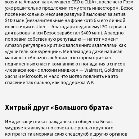
хозяина Amazon как «лучшего CEO в США», после чего Грэм
уже решительно предложил тому стать инвестором. Безос
после нескольких месяцев раздумий выложил за актив
$100 млн (незначительные на фоне хотя бы его личной
инвестиции в Uber — благодаря недавнему IPO сервиса
для вызова такси Безос заработал $400 млн). А заодно
поправил собственную репутацию — на тот момент
Amazon регулярно критиковался книгоиздателями как
«душитель конкуренции». Миллиардер даже написал
манифест «Amazon.любовь», в котором призвал
подчиненных спасти компанию от попадания в список
«левиафанов» с плохим имиджем — Walmart, Goldman
Sachs и Microsoft. И мало что могло повлиять на это
спасение так сильно, как поддержка WP.
Хитрый друг «Большого брата»
Имидж защитника гражданского общества Безос
умудряется аккуратно сочетать с ролью крупного
контрагента американских спецслужб и других органов