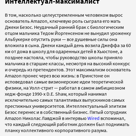
Интеллектуал-максималист
В том, насколько целеустремленным человеком вырос
основатель Amazon, ключевую роль сыграла его мать
Джеки Безос. Неудачный ранний брак с биологическим
отцом мальчика Тедом Йоргенсеном не вынудил уроженку
Альбукерке опустить руки — все душевные силы она
вложила в сына. Джеки каждый день возила Джеффа за 60
км от дома в школу для одаренных детей в Хьюстоне, а
позднее настояла, чтобы руководство школы приняло
мальчика в старшие классы, несмотря на высокий конкурс
и очередь из претендентов. Этот максимализм основатель
Amazon пронес через всю жизнь: в Принстоне он
исповедовал самые визионерские идеи теоретической
физики, на Уолл-стрит — работал в самом амбициозном
хедж-фонде 1990-х D.E. Shaw, который нанимал
исключительно самых талантливых выпускников самых
престижных университетов. Интеллектуальный элитизм
Безос перенес и в собственный бизнес. Пятый сотрудник
Amazon Николас Лавджой в интервью
Wired
вспоминал,
что каждый следующий работник должен был поднимать
планку коллективного корпоративного разума.