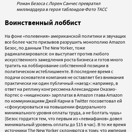
Роман Безоса с Лорен Санчес превратил
миллиардера в героя таблоидов
·
Фото ТАСС
Воинственный лоббист
На фоне «полевения» американской политики и звучащих
все более часто призывов разрушить монополию Amazon
Безос, по данным The New Yorker, тоже
радикализировался: он выступает против любого
искусственного замедления роста бизнеса и готов много
тратить на лоббирование собственной позиции в
политическом истеблишменте. В последнее время с
подачи основателя компания не оставляет без внимания
практически ни один публичный «наезд»: например, в
ответ на реплику конгрессмена Александрии Оказио-
Кортес о «нищенских» зарплатах в Amazon глава Amazon
по коммуникациям Джей Карни в Twitter посоветовал ей
«сфокусироваться на повышении федерального
минимального уровня оплаты труда, а не болтать чушь»
(Безос гордится тем, что первым из «левиафанов» довел
минимальный уровень оплаты до $15 в час). В то же время
источники The New Yorker склоняются к тому, что империя