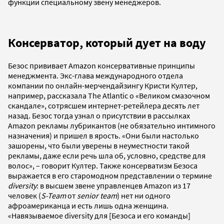
функции специальному звену менеджеров.
Консерватор, который дует на воду
Безос прививает Amazon консервативные принципы
менеджмента. Экс-глава международного отдела
компании по онлайн-мерчендайзингу Кристи Култер,
например, рассказала The Atlantic о «Великом смазочном
скандале», сотрясшем интернет-ретейлера десять лет
назад. Безос тогда узнал о присутствии в рассылках
Amazon рекламы лубрикантов (не обязательно интимного
назначения) и пришел в ярость. «Они были настолько
зашорены, что были уверены в неуместности такой
рекламы, даже если речь шла об, условно, средстве для
волос», – говорит Култер. Также консерватизм Безоса
выражается в его старомодном представлении о термине
diversity
: в высшем звене управленцев Amazon из 17
человек (
S-Team
от
senior team
) нет ни одного
афроамериканца и есть лишь одна женщина.
«Навязываемое diversity для [Безоса и его команды]