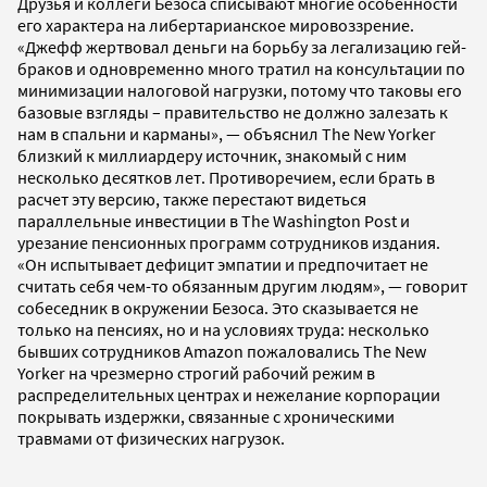
Друзья и коллеги Безоса списывают многие особенности
его характера на либертарианское мировоззрение.
«Джефф жертвовал деньги на борьбу за легализацию гей-
браков и одновременно много тратил на консультации по
минимизации налоговой нагрузки, потому что таковы его
базовые взгляды – правительство не должно залезать к
нам в спальни и карманы», — объяснил The New Yorker
близкий к миллиардеру источник, знакомый с ним
несколько десятков лет. Противоречием, если брать в
расчет эту версию, также перестают видеться
параллельные инвестиции в The Washington Post и
урезание пенсионных программ сотрудников издания.
«Он испытывает дефицит эмпатии и предпочитает не
считать себя чем-то обязанным другим людям», — говорит
собеседник в окружении Безоса. Это сказывается не
только на пенсиях, но и на условиях труда: несколько
бывших сотрудников Amazon пожаловались The New
Yorker на чрезмерно строгий рабочий режим в
распределительных центрах и нежелание корпорации
покрывать издержки, связанные с хроническими
травмами от физических нагрузок.