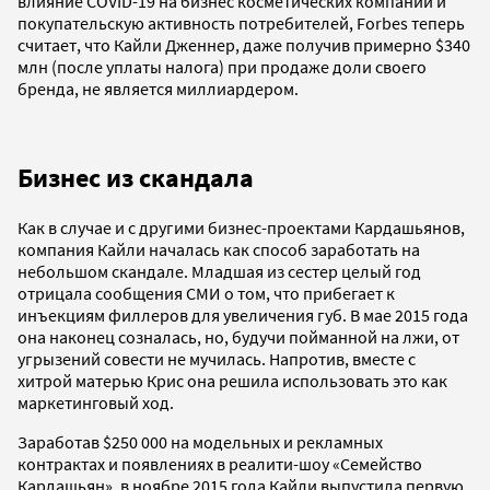
влияние COVID-19 на бизнес косметических компаний и
покупательскую активность потребителей, Forbes теперь
считает, что Кайли Дженнер, даже получив примерно $340
млн (после уплаты налога) при продаже доли своего
бренда, не является миллиардером.
Бизнес из скандала
Как в случае и с другими бизнес-проектами Кардашьянов,
компания Кайли началась как способ заработать на
небольшом скандале. Младшая из сестер целый год
отрицала сообщения СМИ о том, что прибегает к
инъекциям филлеров для увеличения губ. В мае 2015 года
она наконец созналась, но, будучи пойманной на лжи, от
угрызений совести не мучилась. Напротив, вместе с
хитрой матерью Крис она решила использовать это как
маркетинговый ход.
Заработав $250 000 на модельных и рекламных
контрактах и появлениях в реалити-шоу «Семейство
Кардашьян», в ноябре 2015 года Кайли выпустила первую