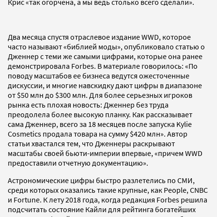
Крис «так огорчена, а мы ведь столько всего сделали».
Два месяца спустя отраслевое издание WWD, которое
часто называют «библией моды», опубликовало статью о
Дженнер с теми же самыми цифрами, которые она ранее
демонстрировала Forbes. В материале говорилось: «По
поводу масштабов ее бизнеса ведутся ожесточенные
дискуссии, и многие навскидку дают цифры в диапазоне
от $50 млн до $300 млн. Для более серьезных игроков
рынка есть плохая новость: Дженнер без труда
преодолела более высокую планку. Как рассказывает
сама Дженнер, всего за 18 месяцев после запуска Kylie
Cosmetics продала товара на сумму $420 млн». Автор
статьи хвастался тем, что Дженнеры раскрывают
масштабы своей бьюти-империи впервые, «причем WWD
предоставили отчетную документацию».
Астрономические цифры быстро разлетелись по СМИ,
среди которых оказались такие крупные, как People, CNBC
и Fortune. К лету 2018 года, когда редакция Forbes решила
подсчитать состояние Кайли для рейтинга богатейших