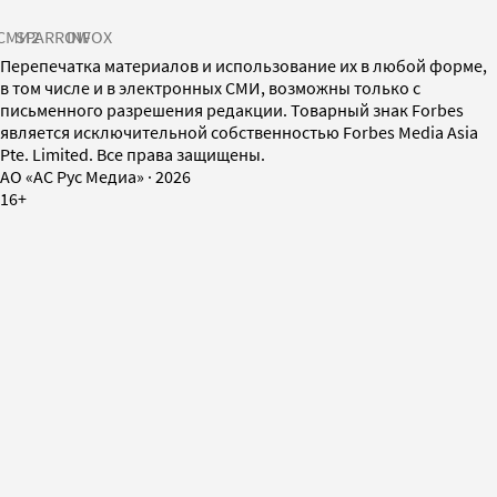
СМИ2
SPARROW
INFOX
Перепечатка материалов и использование их в любой форме,
в том числе и в электронных СМИ, возможны только с
письменного разрешения редакции. Товарный знак Forbes
является исключительной собственностью Forbes Media Asia
Pte. Limited. Все права защищены.
AO «АС Рус Медиа»
·
2026
16+