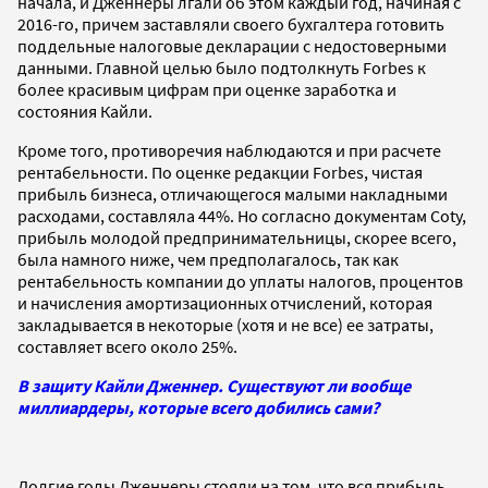
начала, и Дженнеры лгали об этом каждый год, начиная с
2016-го, причем заставляли своего бухгалтера готовить
поддельные налоговые декларации с недостоверными
данными. Главной целью было подтолкнуть Forbes к
более красивым цифрам при оценке заработка и
состояния Кайли.
Кроме того, противоречия наблюдаются и при расчете
рентабельности. По оценке редакции Forbes, чистая
прибыль бизнеса, отличающегося малыми накладными
расходами, составляла 44%. Но согласно документам Coty,
прибыль молодой предпринимательницы, скорее всего,
была намного ниже, чем предполагалось, так как
рентабельность компании до уплаты налогов, процентов
и начисления амортизационных отчислений, которая
закладывается в некоторые (хотя и не все) ее затраты,
составляет всего около 25%.
В защиту Кайли Дженнер. Существуют ли вообще
миллиардеры, которые всего добились сами?
Долгие годы Дженнеры стояли на том, что вся прибыль