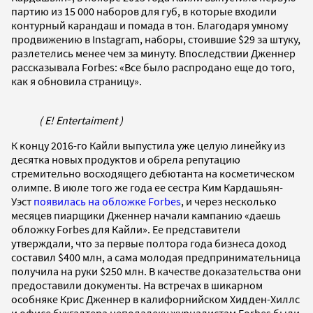
партию из 15 000 наборов для губ, в которые входили
контурный карандаш и помада в тон. Благодаря умному
продвижению в Instagram, наборы, стоившие $29 за штуку,
разлетелись менее чем за минуту. Впоследствии Дженнер
рассказывала Forbes: «Все было распродано еще до того,
как я обновила страницу».
( E! Entertaiment )
К концу 2016-го Кайли выпустила уже целую линейку из
десятка новых продуктов и обрела репутацию
стремительно восходящего дебютанта на косметическом
олимпе. В июле того же года ее сестра Ким Кардашьян-
Уэст
появилась на обложке Forbes
, и через несколько
месяцев пиарщики Дженнер начали кампанию «даешь
обложку Forbes для Кайли». Ее представители
утверждали, что за первые полтора года бизнеса доход
составил $400 млн, а сама молодая предпринимательница
получила на руки $250 млн. В качестве доказательства они
предоставили документы. На встречах в шикарном
особняке Крис Дженнер в калифорнийском Хидден-Хиллс
и офисе бухгалтера неподалеку журналистам Forbes были