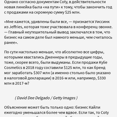
Однако согласно документам Coty, в действительности
новая линейка была «на пути» к тому, чтобы закончить год
с продажами на скромную сумму $25 млн.
«Мне кажется, удивлены были все, — признается Уиссинк
из Jeffries, которая тоже участвовала в конференц-звонке.
— Главный неутешительный вывод заключался в том, что
бизнес на самом деле был намного меньше, чем считалось
ранее».
По сути настолько меньше, что абсолютно все цифры,
которыми хвастались Дженнеры в предыдущие годы,
тоже, скорее всего, были выдуманы. Если продажи Kylie
Cosmetics в 2018 году составили $125 млн, то как бренд
мог заработать $307 млн (а именно столько было указано
в налоговой декларации) в 2016-м или, например, $330
млн в 2017-м?
( David Dee Delgado / Getty Images )
Объяснение может быть только одно: бизнес Кайли
ежегодно уменьшался более чем вдвое. Если так, то Coty