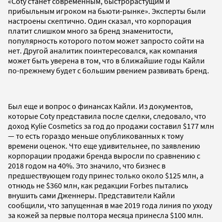
«Coty станет современным, быстрорастущим и
прибыльным игроком на бьюти-рынке». Эксперты были
настроены скептично. Один сказал, что корпорация
платит слишком много за бренд знаменитости,
популярность которого потом может запросто сойти на
нет. Другой аналитик поинтересовался, как компания
может быть уверена в том, что в ближайшие годы Кайли
по-прежнему будет с большим рвением развивать бренд.
Был еще и вопрос о финансах Кайли. Из документов,
которые Coty представила после сделки, следовало, что
доход Kylie Cosmetics за год до продажи составил $177 млн
— то есть гораздо меньше опубликованных к тому
времени оценок. Что еще удивительнее, по заявлению
корпорации продажи бренда выросли по сравнению с
2018 годом на 40%. Это значило, что бизнес в
предшествующем году принес только около $125 млн, а
отнюдь не $360 млн, как редакции Forbes пытались
внушить сами Дженнеры. Представители Кайли
сообщили, что запущенная в мае 2019 года линия по уходу
за кожей за первые полтора месяца принесла $100 млн.