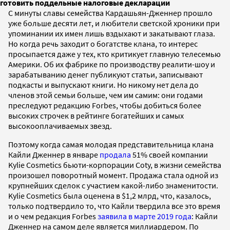
готовить поддельные налоговые декларации
С минуты славы семейства Кардашьян-Дженнер прошло
уже больше десяти лет, и любители светской хроники при
упоминании их имен лишь вздыхают и закатывают глаза.
Но когда речь заходит о богатстве клана, то интерес
просыпается даже у тех, кто критикует главную телесемью
Америки. Об их фабрике по производству реалити-шоу и
зарабатыванию денег публикуют статьи, записывают
подкасты и выпускают книги. Но никому нет дела до
членов этой семьи больше, чем им самим: они годами
преследуют редакцию Forbes, чтобы добиться более
высоких строчек в рейтинге богатейших и самых
высокооплачиваемых звезд.
Поэтому когда самая молодая представительница клана
Кайли Дженнер в январе
продала
51% своей компании
Kylie Cosmetics бьюти-корпорации Coty, в жизни семейства
произошел поворотный момент. Продажа стала одной из
крупнейших сделок с участием какой-либо знаменитости.
Kylie Cosmetics была оценена в $1,2 млрд, что, казалось,
только подтвердило то, что Кайли твердила все это время
и о чем редакция Forbes
заявила в марте 2019 года
: Кайли
Дженнер на самом деле является миллиардером. По