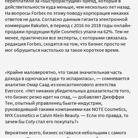
переплатили за «быстрорастущий» бренд, который в
действительности куда меньше, чем несколько лет назад.
На вопросы Forbes по этому поводу корпорация никаких
ответов не дала. Согласно данным гиганта электронной
коммерции Rakuten, в период с 2016 по 2018 годы онлайн-
продажи продукции Kylie Cosmetics упали на 62%. Тем не
менее, практически все эксперты, с которыми связалась
редакция Forbes, сходятся на том, что бизнес просто не
мог обрушиться настолько за такое короткое время.
«Крайне маловероятно, что такая значительная часть
дохода в одночасье куда-то испарилась», ― сомневается
аналитик Омар Саад из консалтингового агентства
Evercore. «Нет никаких убедительных доказательств того,
что бизнес резко идет на спад, ― добавляет Джеффри
Тен, опытный управленец бьюти-индустрии,
руководивший такими компаниями как NOTE Cosmetics,
NYX Cosmetics и Calvin Klein Beauty. ― Если это правда, то
зачем бы Coty стал его покупать?»
Вероятнее всего, бизнес оставался небольшим с самого