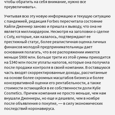
чтобы обратить на себя внимание, нужно все
преувеличивать».
Учитывая всю эту новую информацию и текущую ситуацию
с пандемией, редакция Forbes пересчитала состояние
Кайли Дженнер заново и пришла к выводу, что она не
является миллиардером. Несмотря на заголовки о сделке
с Coty, которые, как казалось, подтверждают ее
престижный статус, более реалистичная оценка личных
финансов молодой предпринимательницы дает
основания полагать, что в ее распоряжении имеется
меньше $900 млн. Больше трети из этой суммы приходится
на $340 млн после уплаты налогов, которые она получила
после продажи контроля в своей компании. В оставшуюся
часть входят скорректированные доходы, рассчитанные
на основе более скромных масштабов бизнеса и более
консервативной оценки его рентабельности, а также
стоимости остающейся в ее собственности доли Kylie
Cosmetics. Причем компания не просто меньше, чем нам
внушали Дженнеры, но еще и дешевле, чем в ноябре
после объявления о покупке, ― в силу экономических
последствий коронавируса.