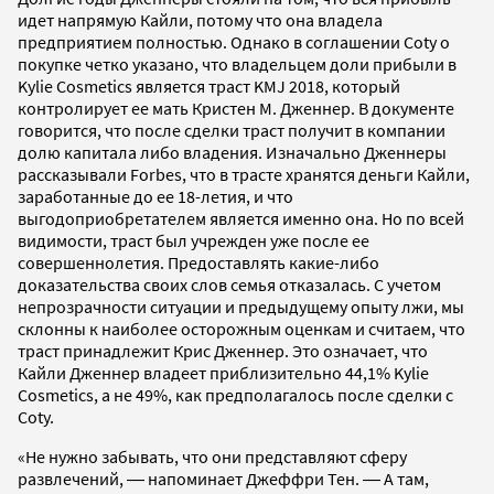
идет напрямую Кайли, потому что она владела
предприятием полностью. Однако в соглашении Coty о
покупке четко указано, что владельцем доли прибыли в
Kylie Cosmetics является траст KMJ 2018, который
контролирует ее мать Кристен М. Дженнер. В документе
говорится, что после сделки траст получит в компании
долю капитала либо владения. Изначально Дженнеры
рассказывали Forbes, что в трасте хранятся деньги Кайли,
заработанные до ее 18-летия, и что
выгодоприобретателем является именно она. Но по всей
видимости, траст был учрежден уже после ее
совершеннолетия. Предоставлять какие-либо
доказательства своих слов семья отказалась. С учетом
непрозрачности ситуации и предыдущему опыту лжи, мы
склонны к наиболее осторожным оценкам и считаем, что
траст принадлежит Крис Дженнер. Это означает, что
Кайли Дженнер владеет приблизительно 44,1% Kylie
Cosmetics, а не 49%, как предполагалось после сделки с
Coty.
«Не нужно забывать, что они представляют сферу
развлечений, ― напоминает Джеффри Тен. ― А там,