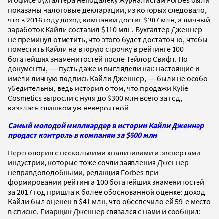
показаны налоговые декларации, из которых следовало,
что в 2016 году доход компании достиг $307 млн, а личный
заработок Кайли составил $110 млн. Бухгалтер Дженнер
не преминул отметить, что этого будет достаточно, чтобы
поместить Кайли на вторую строчку в рейтинге 100
богатейших знаменитостей после Тейлор Свифт. Но
документы, ― пусть даже и выглядели как настоящие и
имели личную подпись Кайли Дженнер, ― были не особо
убедительны, ведь история о том, что продажи Kylie
Cosmetics выросли с нуля до $300 млн всего за год,
казалась слишком уж невероятной.
Самый молодой миллиардер в истории Кайли Дженнер
продаст контроль в компании за $600 млн
Переговорив с несколькими аналитиками и экспертами
индустрии, которые тоже сочли заявления Дженнер
неправдоподобными, редакция Forbes при
формировании рейтинга 100 богатейших знаменитостей
за 2017 год пришла к более обоснованной оценке: доход
Кайли был оценен в $41 млн, что обеспечило ей 59-е место
в списке. Пиарщик Дженнер связался с нами и сообщил: