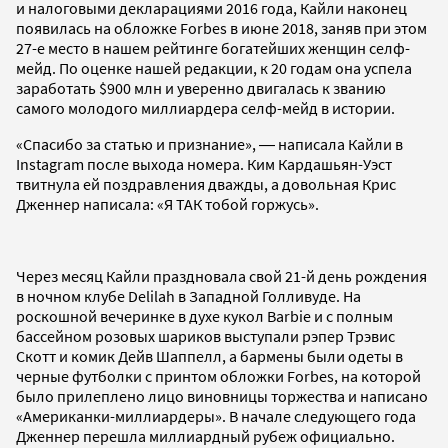
и налоговыми декларациями 2016 года, Кайли наконец
появилась на обложке Forbes в июне 2018, заняв при этом
27-е место в нашем рейтинге богатейших женщин селф-
мейд. По оценке нашей редакции, к 20 годам она успела
заработать $900 млн и уверенно двигалась к званию
самого молодого миллиардера селф-мейд в истории.
«Спасибо за статью и признание», ― написала Кайли в
Instagram после выхода номера. Ким Кардашьян-Уэст
твитнула ей поздравления дважды, а довольная Крис
Дженнер написала: «Я ТАК тобой горжусь».
Через месяц Кайли праздновала свой 21-й день рождения
в ночном клубе Delilah в Западной Голливуде. На
роскошной вечеринке в духе кукол Barbie и с полным
бассейном розовых шариков выступали рэпер Трэвис
Скотт и комик Дейв Шаппелл, а бармены были одеты в
черные футболки с принтом обложки Forbes, на которой
было прилеплено лицо виновницы торжества и написано
«Американки-миллиардеры». В начале следующего года
Дженнер перешла миллиардный рубеж официально.