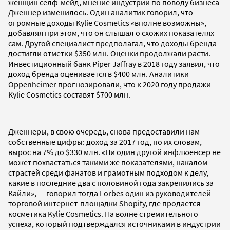
женщин селф-мейд, мнение индустрии по поводу бизнеса
Дженнер изменилось. Один аналитик говорил, что
огромные доходы Kylie Cosmetics «вполне возможны»,
добавляя при этом, что он слышал о схожих показателях
сам. Другой специалист предполагал, что доходы бренда
достигли отметки $350 млн. Оценки продолжали расти.
Инвестиционный банк Piper Jaffray в 2018 году заявил, что
доход бренда оценивается в $400 млн. Аналитики
Oppenheimer прогнозировали, что к 2020 году продажи
Kylie Cosmetics составят $700 млн.
Дженнеры, в свою очередь, снова предоставили нам
собственные цифры: доход за 2017 год, по их словам,
вырос на 7% до $330 млн. «Ни один другой инфлюенсер не
может похвастаться такими же показателями, накалом
страстей среди фанатов и грамотным подходом к делу,
какие в последние два с половиной года закрепились за
Кайли», — говорил тогда Forbes один из руководителей
торговой интернет-площадки Shopify, где продается
косметика Kylie Cosmetics. На волне стремительного
успеха, который подтверждался источниками в индустрии