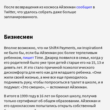
После возвращения из космоса Айзекман
сообщил
в
Twitter, что удалось собрать даже больше
запланированного.
Бизнесмен
Вполне возможно, что ни Shift4 Payments, ни Inspiration4
не было бы, если бы Айзекман рос более терпеливым
ребенком,
пишет
Time. Джаред появился в семье, когда у
его родителей было уже трое детей старше его на 15, 13 и
девять лет. И это стало причиной психологического
дискомфорта для него как для младшего ребенка. «Они
жили своей жизнью, а мне все еще приходилось
поднимать руку, чтобы попроситься в туалет в школе, и я
подумал: «Это смешно», — вспоминал Айзекман.
В итоге в 1999 году в 16 лет он бросил школу, получив
только сертификат об общем образовании. Айзекман и
его одноклассник попытались открыть собственный