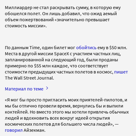
Миллиардер не стал раскрывать сумму, в которую ему
обошелся полет. Он лишь добавил, что ожид аемый
объем пожертвований «значительно превышает
стоимость миссии».
По данным Time, один билет мог
обойтись
ему в $50 млн.
Места в другой миссии SpaceX с участием частных лиц,
запланированной на следующий год, были проданы
примерно по $55 млн каждое, что соответствует
стоимости предыдущих частных полетов в космос,
пишет
The Wall Street Journal.
Материал по теме
«Я мог бы просто пригласить моих приятелей-пилотов, и
мы бы отлично провели время, вернулись бы и выпили
коктейлей. Но вместо этого мы хотели привлечь обычных
людей и вдохновить всех вокруг идеей открытия
космических полетов для большего числа людей», —
говорил
Айзекман.