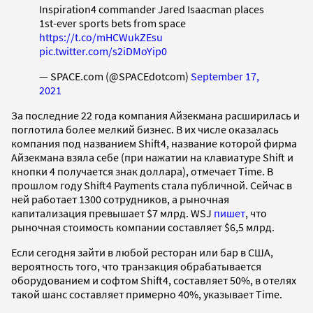
Inspiration4 commander Jared Isaacman places
1st-ever sports bets from space
https://t.co/mHCWukZEsu
pic.twitter.com/s2iDMoYip0
— SPACE.com (@SPACEdotcom)
September 17,
2021
За последние 22 года компания Айзекмана расширилась и
поглотила более мелкий бизнес. В их числе оказалась
компания под названием Shift4, название которой фирма
Айзекмана взяла себе (при нажатии на клавиатуре Shift и
кнопки 4 получается знак доллара), отмечает Time. В
прошлом году Shift4 Payments стала публичной. Сейчас в
ней работает 1300 сотрудников, а рыночная
капитализация превышает $7 млрд. WSJ
пишет
, что
рыночная стоимость компании составляет $6,5 млрд.
Если сегодня зайти в любой ресторан или бар в США,
вероятность того, что транзакция обрабатывается
оборудованием и софтом Shift4, составляет 50%, в отелях
такой шанс составляет примерно 40%, указывает Time.