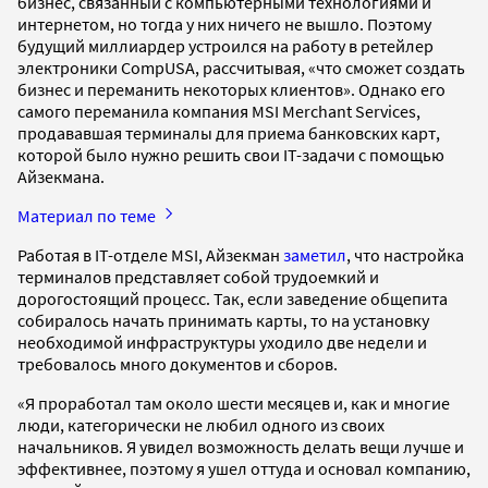
бизнес, связанный с компьютерными технологиями и
интернетом, но тогда у них ничего не вышло. Поэтому
будущий миллиардер устроился на работу в ретейлер
электроники CompUSA, рассчитывая, «что сможет создать
бизнес и переманить некоторых клиентов». Однако его
самого переманила компания MSI Merchant Services,
продававшая терминалы для приема банковских карт,
которой было нужно решить свои IT-задачи с помощью
Айзекмана.
Материал по теме
Работая в IT-отделе MSI, Айзекман
заметил
, что настройка
терминалов представляет собой трудоемкий и
дорогостоящий процесс. Так, если заведение общепита
собиралось начать принимать карты, то на установку
необходимой инфраструктуры уходило две недели и
требовалось много документов и сборов.
«Я проработал там около шести месяцев и, как и многие
люди, категорически не любил одного из своих
начальников. Я увидел возможность делать вещи лучше и
эффективнее, поэтому я ушел оттуда и основал компанию,