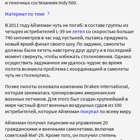
и гоночных состязаниях Indy 500.
Материал по теме
В 2011 году Айзекман чуть не погиб: в составе группы из
четырех истребителей L-39 он
летел
со скоростью больше
740 километров в час над пустыней, пытаясь придумать
новый яркий финал своего шоу. По задумке, самолеты
должны были лететь навстречу друг другу и в последний
момент свернуть, чтобы избежать столкновения. Однако
осуществить задуманное им удалось чудом: во время
полета возникла проблема с координацией и самолеты
чуть не столкнулись.
Позже пилоты основали компанию Draken International,
которая занималась тренировками американских
военных летчиков. Для этого был создан крупнейший в
мире частный флот военных воздушных судов из 100
истребителей, которые Айзекман
покупал
по всему миру.
Айзекман получил лицензии на управление 20
гражданскими и военными самолетами, включая
советский МиГ-29. Кроме того, он получил степень