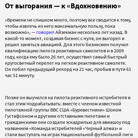
От выгорания — к «Вдохновению»
«Времени не слишком много, поэтому все сводится к тому,
чтобы извлечь из него максимальную пользу, пока
возможно», —
говорил
Айзекман несколько лет назад. В
какой-то момент, создавая бизнес с нуля, он выгорел и
решил заняться авиацией. Для этого бизнесмен получил
квалификацию пилота реактивных самолетов и в 2009
году, когда ему было 26 лет, осуществил самый быстрый
кругосветный перелет на легком реактивном самолете.
Он побил предыдущий рекорд на 21 час, пробыв в пути 61
час 51 минуту.
Позже он выучился на пилота реактивного истребителя и
стал этим подрабатывать: вместе с членом известной
пилотажной группы ВВС США «Буревестники» Шоном
Густафсоном и другими отставными пилотами и
гражданскими они создали эскадрилью для авиашоу под
названием «Команда истребителей «Черный алмаз» и
стали выступать на играх Национальной футбольной лиги