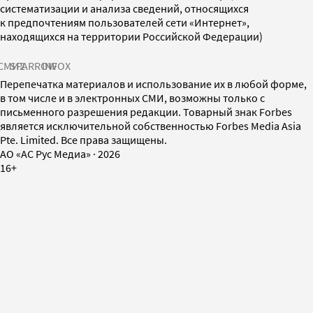
систематизации и анализа сведений, относящихся
к предпочтениям пользователей сети «Интернет»,
находящихся на территории Российской Федерации)
СМИ2
SPARROW
INFOX
Перепечатка материалов и использование их в любой форме,
в том числе и в электронных СМИ, возможны только с
письменного разрешения редакции. Товарный знак Forbes
является исключительной собственностью Forbes Media Asia
Pte. Limited. Все права защищены.
AO «АС Рус Медиа»
·
2026
16+