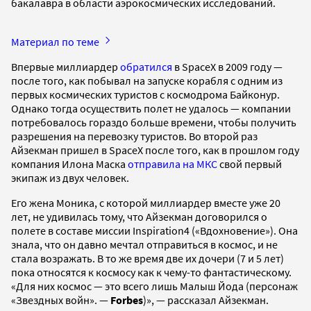
бакалавра в области аэрокосмических исследований.
Материал по теме
Впервые миллиардер
обратился
в SpaceX в 2009 году —
после того, как побывал на запуске корабля с одним из
первых космических туристов с космодрома Байконур.
Однако тогда осуществить полет не удалось — компании
потребовалось гораздо больше времени, чтобы получить
разрешения на перевозку туристов. Во второй раз
Айзекман пришел в SpaceX после того, как в прошлом году
компания Илона Маска
отправила на МКС
свой первый
экипаж из двух человек.
Его жена Моника, с которой миллиардер вместе уже 20
лет, не удивилась тому, что Айзекман договорился о
полете в составе миссии Inspiration4 («Вдохновение»). Она
знала, что он давно мечтал отправиться в космос, и не
стала возражать. В то же время две их дочери (7 и 5 лет)
пока относятся к космосу как к чему-то фантастическому.
«Для них космос — это всего лишь Малыш Йода (персонаж
«Звездных войн». —
Forbes
)», — рассказал Айзекман.