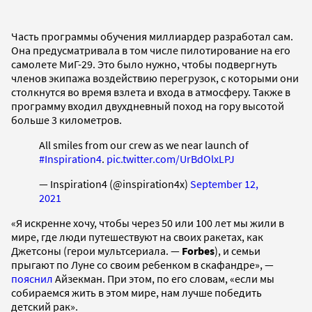
Часть программы обучения миллиардер разработал сам.
Она предусматривала в том числе пилотирование на его
самолете МиГ-29. Это было нужно, чтобы подвергнуть
членов экипажа воздействию перегрузок, с которыми они
столкнутся во время взлета и входа в атмосферу. Также в
программу входил двухдневный поход на гору высотой
больше 3 километров.
All smiles from our crew as we near launch of
#Inspiration4
.
pic.twitter.com/UrBdOlxLPJ
— Inspiration4 (@inspiration4x)
September 12,
2021
«Я искренне хочу, чтобы через 50 или 100 лет мы жили в
мире, где люди путешествуют на своих ракетах, как
Джетсоны (герои мультсериала. —
Forbes
), и семьи
прыгают по Луне со своим ребенком в скафандре», —
пояснил
Айзекман. При этом, по его словам, «если мы
собираемся жить в этом мире, нам лучше победить
детский рак».