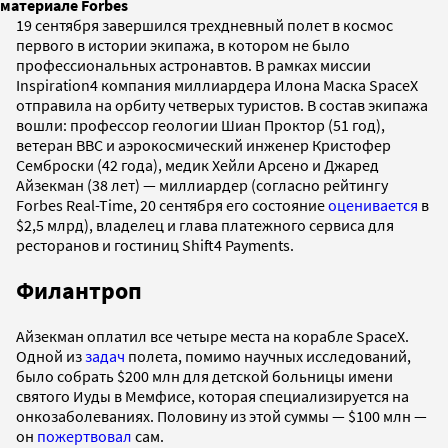
материале Forbes
19 сентября завершился трехдневный полет в космос
первого в истории экипажа, в котором не было
профессиональных астронавтов. В рамках миссии
Inspiration4 компания миллиардера Илона Маска SpaceX
отправила на орбиту четверых туристов. В состав экипажа
вошли: профессор геологии Шиан Проктор (51 год),
ветеран ВВС и аэрокосмический инженер Кристофер
Семброски (42 года), медик Хейли Арсено и Джаред
Айзекман (38 лет) — миллиардер (согласно рейтингу
Forbes Real-Time, 20 сентября его состояние
оценивается
в
$2,5 млрд), владелец и глава платежного сервиса для
ресторанов и гостиниц Shift4 Payments.
Филантроп
Айзекман оплатил все четыре места на корабле SpaceX.
Одной из
задач
полета, помимо научных исследований,
было собрать $200 млн для детской больницы имени
святого Иуды в Мемфисе, которая специализируется на
онкозаболеваниях. Половину из этой суммы — $100 млн —
он
пожертвовал
сам.