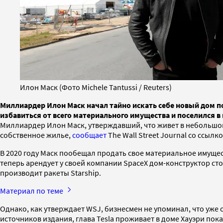
Илон Маск (Фото Michele Tantussi / Reuters)
Миллиардер Илон Маск начал тайно искать себе новый дом по
избавиться от всего материального имущества и поселился 
Миллиардер Илон Маск, утверждавший, что живет в небольшом
собственное жилье,
сообщает
The Wall Street Journal со ссыл
В 2020 году Маск пообещал продать свое материальное имущес
теперь арендует у своей компании SpaceX дом-конструктор стои
производит ракеты Starship.
Материал по теме
Однако, как утверждает WSJ, бизнесмен не упоминал, что уже о
источников издания, глава Tesla проживает в доме Хауэри пок