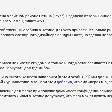
а в элитном районе Остина (Техас), недалеко от горы Боннелл
ан за $12 млн, пишет WSJ.
собственный особняк в Остине, для чего привлек несколько р
асского ювелирного дизайнера Кендры Скотт, но сделка не сос
 Маск не живет в его доме, а только иногда останавливается в
аюсь покупать дом где-либо».
. «Но какого же цвета наволочки [в этом особняке]? Мы должн
ой журналистике. Маск при этом
добавил
, что ему, «вероятно, 
ачение для Маска при покупке дома имеет конфиденциальность
литного жилья в Остине допускают, что Маск может купить не