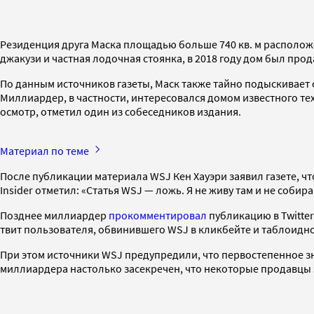
Резиденция друга Маска площадью больше 740 кв. м расположен
джакузи и частная лодочная стоянка, в 2018 году дом был прод
По данным источников газеты, Маск также тайно подыскивает 
Миллиардер, в частности, интересовался домом известного тех
осмотр, отметил один из собеседников издания.
Материал по теме
После публикации материала WSJ Кен Хауэри заявил газете, что
Insider отметил: «Статья WSJ — ложь. Я не живу там и не собир
Позднее миллиардер
прокомментировал
публикацию в Twitter
твит пользователя, обвинившего WSJ в кликбейте и таблоидн
При этом источники WSJ предупредили, что первостепенное зн
миллиардера настолько засекречен, что некоторые продавцы э