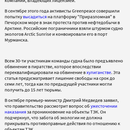
компаний, владеющих лицензией.
В сентябре этого года активисты Greenpeace совершили
попытку
высадиться
на платформу "Приразломная" в
Печорском море в знак протеста против нефтедобычи в
Арктике. Российские пограничники взяли штурмом судно
экологов Arctic Sunrise и конвоировали его в порт
Мурманска.
Всем 30-ти участникам команды судна было предъявлено
обвинение в пиратстве, которое впоследствии
переквалифицировали на обвинение в
хулиганстве
. Эта
статья предусматривает лишение свободы на срок до
семи лет, тогда как по предыдущей участники могли
получить до 15 лет тюрьмы.
В октябре премьер-министр Дмитрий Медведев заявил,
что правительство рассмотрит вопрос об
ужесточении
наказания
за проникновение на объекты ТЭК. Он
подчеркнул, что забота об экологии не должна
прикрывать противоправные действия по отношению к
объектам ТЭК.