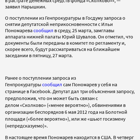
в растрате денежных средств фонда «Сколково»», —
заявил Нарышкин.
О поступлении из Генпрокуратуры в Госдуму запроса о
снятии депутатской неприкосновенности с Ильи
Пономарева
сообщил
в среду, 25 марта, замглавы
аппарата нижней палаты Юрий Шувалов. Он отметил, что
документы были переданы в комитет по регламенту и,
скорее всего, будут рассматриваться на ближайшем
заседании в пятницу, 27 марта.
Ранее о поступлении запроса из
Генпрокуратуры
сооб
щил
сам Пономарев
у себя на
странице в Facebook.
Депутат дал три объяснения запросу,
предположив, что он может быть связан с
делом
«Сколково»
(«менее вероятно»), обвинениями в
организации беспорядков 6 мая 2012 года на Болотной
площади («более вероятно»), или же «шьют госизмену
(непредсказуемо)».
В настоящее время Пономарев находится в США. В четверг