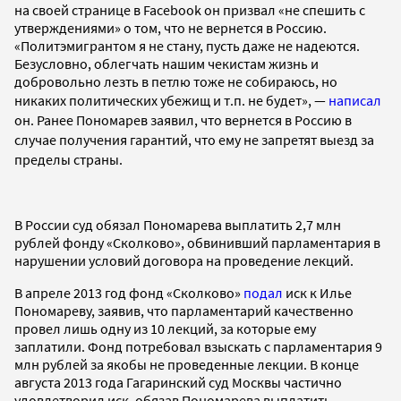
на своей странице в Facebook он призвал «не спешить с
утверждениями» о том, что не вернется в Россию.
«Политэмигрантом я не стану, пусть даже не надеются.
Безусловно, облегчать нашим чекистам жизнь и
добровольно лезть в петлю тоже не собираюсь, но
никаких политических убежищ и т.п. не будет»
,
—
написал
он. Р
анее Пономарев заявил, что вернется в Россию в
случае получения гарантий, что ему не запретят выезд за
пределы страны.
В России суд обязал Пономарева выплатить 2,7 млн
рублей фонду «Сколково», обвинивший парламентария в
нарушении условий договора на проведение лекций.
В апреле 2013 год фонд «Сколково»
подал
иск к Илье
Пономареву, заявив, что парламентарий качественно
провел лишь одну из 10 лекций, за которые ему
заплатили. Фонд потребовал взыскать с парламентария 9
млн рублей за якобы не проведенные лекции. В конце
августа 2013 года Гагаринский суд Москвы частично
удовлетворил иск, обязав Пономарева выплатить