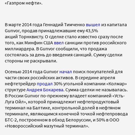
«Газпром нефти».
В марте 2014 года Геннадий Тимченко
вышел
из капитала
Gunvor, продав принадлежавшие ему 43,5%
акций Торнквисту. О сделке стало известно сразу после
того, как Минфин США
ввел
санкции против российского
миллиардера. В Gunvor сообщили, что продажа
состоялась за день до введения санкций. Сумму сделки
стороны не раскрывали.
Осенью 2014 года Gunvor
начал
поиск покупателей для
части своих российских активов. В середине апреля
нефтетрейдер
продал
30% угольной компании «Колмар»
структуре
Андрея Бокарева
. Сумма сделки не называлась.
В России Gunvor по-прежнему владеет компанией «Усть-
Луга Ойл», которой принадлежит нефтепродуктовый
терминал на Балтике, контрольной долей в нефтяном
терминале, являющимся конечной точкой нефтепровода
БТС-2, построенном в обход Белоруссии, и 50% в ООО
«Новороссийский мазутный терминал».