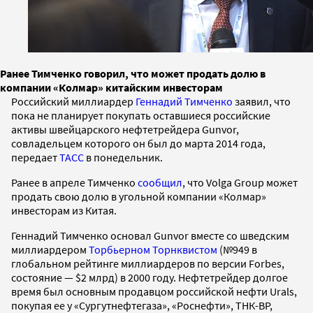
Ранее Тимченко говорил, что может продать долю в
компании «Колмар» китайским инвесторам
Российский миллиардер
Геннадий Тимченко
заявил, что
пока не планирует покупать оставшиеся российские
активы швейцарского нефтетрейдера Gunvor,
совладельцем которого он был до марта 2014 года,
передает
ТАСС
в понедельник.
Ранее в апреле Тимченко
сообщил
, что Volga Group может
продать свою долю в угольной компании «Колмар»
инвесторам из Китая.
Геннадий Тимченко основал Gunvor вместе со шведским
миллиардером
Торбьерном Торнквистом
(№949 в
глобальном рейтинге миллиардеров по версии Forbes,
состояние — $2 млрд) в 2000 году. Нефтетрейдер долгое
время был основным продавцом российской нефти Urals,
покупая ее у «Сургутнефтегаза», «Роснефти», ТНК-ВР,