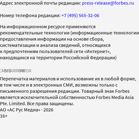
Адрес электронной почты редакции:
press-release@forbes.ru
Номер телефона редакции:
+7 (495) 565-32-06
На информационном ресурсе применяются
рекомендательные технологии (информационные технологии
предоставления информации на основе сбора,
систематизации и анализа сведений, относящихся
к предпочтениям пользователей сети «Интернет»,
находящихся на территории Российской Федерации)
СМИ2
SPARROW
INFOX
Перепечатка материалов и использование их в любой форме,
в том числе и в электронных СМИ, возможны только с
письменного разрешения редакции. Товарный знак Forbes
является исключительной собственностью Forbes Media Asia
Pte. Limited. Все права защищены.
AO «АС Рус Медиа»
·
2026
16+