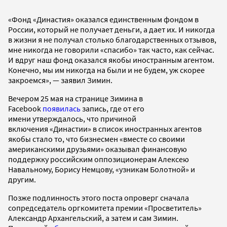
«Фонд «Династия» оказался единственным фондом в
России, который не получает деньги, а дает их. И никогда
в жизни я не получал столько благодарственных отзывов,
мне никогда не говорили «спасибо» так часто, как сейчас.
И вдруг наш фонд оказался якобы иностранным агентом.
Конечно, мы им никогда на были и не будем, уж скорее
закроемся», — заявил Зимин.
Вечером 25 мая на странице Зимина в
Facebook
появилась
запись, где от его
имени утверждалось, что причиной
включения «Династии» в список иностранных агентов
якобы стало то, что бизнесмен «вместе со своими
американскими друзьями» оказывал финансовую
поддержку российским оппозиционерам Алексею
Навальному, Борису Немцову, «узникам Болотной» и
другим.
Позже подлинность этого поста опроверг сначала
сопредседатель оргкомитета премии «Просветитель»
Александр Архангельский, а затем и сам Зимин.