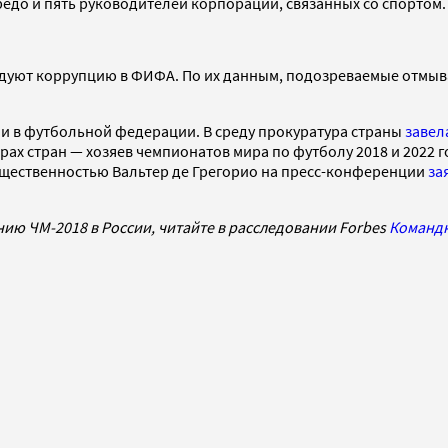
до и пять руководителей корпораций, связанных со спортом.
едуют коррупцию в ФИФА. По их данным, подозреваемые отмыв
ии в футбольной федерации. В среду прокуратура страны
завел
х стран — хозяев чемпионатов мира по футболу 2018 и 2022 го
общественностью Вальтер де Грегорио на пресс-конференции
за
нию ЧМ-2018 в России, читайте в расследовании Forbes
Командн