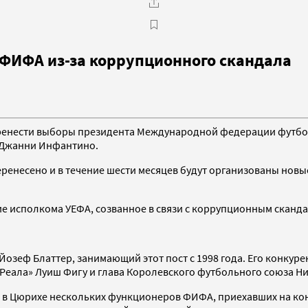
 ФИФА из-за коррупционного скандала
ренести выборы президента Международной федерации футбола
А Джанни Инфантино.
еренесено и в течение шести месяцев будут организованы нов
ние исполкома УЕФА, созванное в связи с коррупционным ска
озеф Блаттер, занимающий этот пост с 1998 года. Его конкуре
Реала» Луиш Фигу и глава Королевского футбольного союза Ни
в Цюрихе нескольких функционеров ФИФА, приехавших на кон