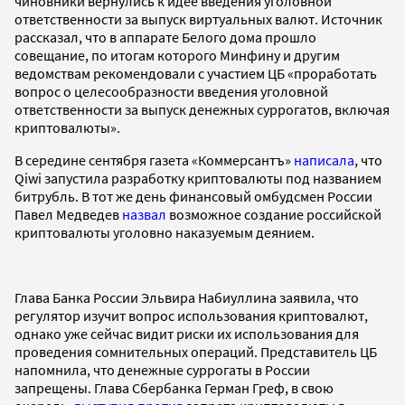
чиновники вернулись к идее введения уголовной
ответственности за выпуск виртуальных валют. Источник
рассказал, что в аппарате Белого дома прошло
совещание, по итогам которого Минфину и другим
ведомствам рекомендовали с участием ЦБ «проработать
вопрос о целесообразности введения уголовной
ответственности за выпуск денежных суррогатов, включая
криптовалюты».
В середине сентября газета «Коммерсантъ»
написала
, что
Qiwi запустила разработку криптовалюты под названием
битрубль. В тот же день финансовый омбудсмен России
Павел Медведев
назвал
возможное создание российской
криптовалюты уголовно наказуемым деянием.
Глава Банка России Эльвира Набиуллина заявила, что
регулятор изучит вопрос использования криптовалют,
однако уже сейчас видит риски их использования для
проведения сомнительных операций. Представитель ЦБ
напомнила, что денежные суррогаты в России
запрещены. Глава Сбербанка Герман Греф, в свою