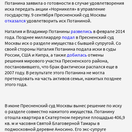
Потанина заявила о готовности в случае удовлетворения
иска передать акции «Норникеля» в управление
государству. 9 сентября Пресненский суд Москвы
отказался
удовлетворить иск Потаниной.
Наталия и Владимир Потанины
развелись
в феврале 2014
года. Позднее миллиардер
подал
в Пресненский суд
Москвы иск о разделе имущества с бывшей супругой. Со
своей стороны Наталия Потанина подала иски в суды
России, США и Кипра, а также
добилась
отмены
решения мирового участка Пресненского района,
постановившего, что брак фактически распался еще в
2007 году. В результате этого Потанина не могла
претендовать на часть активов семьи, нажитых позднее
этого года.
В июне Пресненский суд Москвы вынес решение по иску
о разделе совместно нажитого имущества. Потанину
отошла квартира в Скатертном переулке площадью 406,9
кв. м и часовня Святой Благоверной Тамары в
подмосковной деревне Аносино. Его экс-супруге