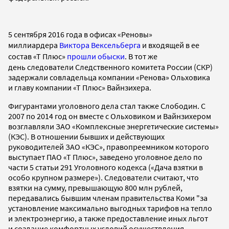
5 сентября 2016 года в офисах «Реновы»
миллиардера
Виктора Вексельберга
и входящей в ее
состав «Т Плюс»
прошли обыски
. В тот же
день следователи Следственного комитета России (СКР)
задержали совладельца компании «Ренова» Ольховика
и главу компании «Т Плюс» Вайнзихера.
Фигурантами уголовного дела стал также Слободин.
С
2007 по 2014 год он вместе с Ольховиком и Вайнзихером
возглавляли ЗАО «Комплексные энергетические системы»
(КЭС). В отношении бывших и действующих
руководителей ЗАО «КЭС», правопреемником которого
выступает ПАО «Т Плюс», заведено уголовное дело по
части 5 статьи 291 Уголовного кодекса («Дача взятки в
особо крупном размере»). Следователи считают, что
взятки на сумму, превышающую 800 млн рублей,
передавались бывшим членам правительства Коми
"за
установление максимально выгодных тарифов на тепло
и электроэнергию, а также предоставление иных льгот
и создание комфортных условий осуществления