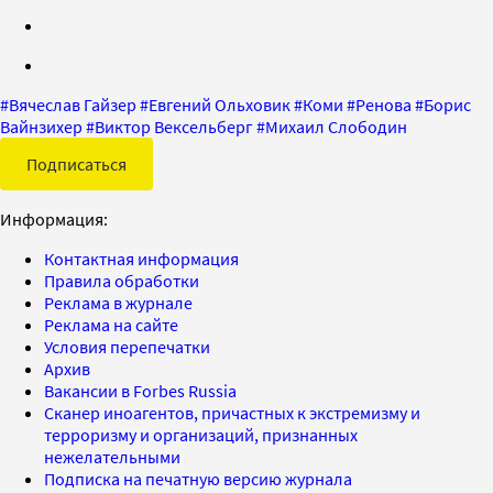
#
Вячеслав Гайзер
#
Евгений Ольховик
#
Коми
#
Ренова
#
Борис
Вайнзихер
#
Виктор Вексельберг
#
Михаил Слободин
Подписаться
Информация:
Контактная информация
Правила обработки
Реклама в журнале
Реклама на сайте
Условия перепечатки
Архив
Вакансии в Forbes Russia
Сканер иноагентов, причастных к экстремизму и
терроризму и организаций, признанных
нежелательными
Подписка на печатную версию журнала