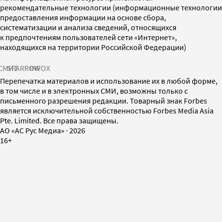
рекомендательные технологии (информационные технологии
предоставления информации на основе сбора,
систематизации и анализа сведений, относящихся
к предпочтениям пользователей сети «Интернет»,
находящихся на территории Российской Федерации)
СМИ2
SPARROW
INFOX
Перепечатка материалов и использование их в любой форме,
в том числе и в электронных СМИ, возможны только с
письменного разрешения редакции. Товарный знак Forbes
является исключительной собственностью Forbes Media Asia
Pte. Limited. Все права защищены.
AO «АС Рус Медиа»
·
2026
16+