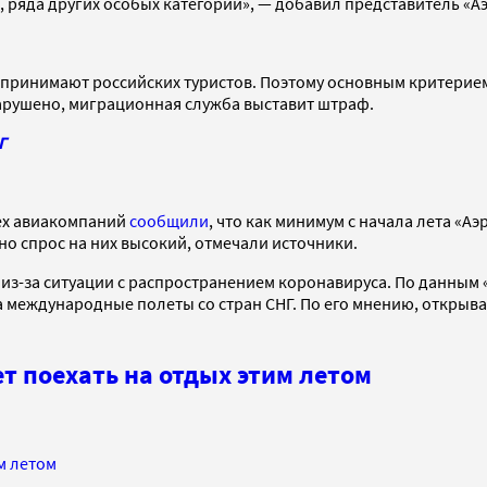
, ряда других особых категорий», — добавил представитель «А
 принимают российских туристов. Поэтому основным критерием
 нарушено, миграционная служба выставит штраф.
Г
рех авиакомпаний
сообщили
, что как минимум с начала лета «А
но спрос на них высокий, отмечали источники.
из-за ситуации с распространением коронавируса. По данным 
 международные полеты со стран СНГ. По его мнению, открыва
ет поехать на отдых этим летом
м летом