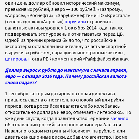
один день доллар обновил исторический максимум,
превысив 80 рублей, а евро — 100 рублей. «Газпрому»,
«Алросе», «Роснефти», «Зарубежнефти» и ПО «Кристалл»
(теперь «дочка» «Алросы»)
поручили
ограничить
валютные активы уровнем 1 октября 2014 года, так же
поддерживать этот уровень и отчитываться перед ЦБ.
Одной из причин кризиса было то, что российские
экспортеры оставляли значительную часть экспортной
выручки за рубежом, наращивая иностранные активы,
цитировал
тогда РБК комментарий «Райффайзенбанка».
Доллар вырос к рублю до максимума с начала апреля,
евро — с января 2016 года. Почему российская валюта
снова падает?
1 сентября, которым датирована новая директива,
пришлось еще на относительно спокойный для рубля
период, когда российская валюта слабо колебалась
относительно доллара и евро, отмечает «Интерфакс». Но
уже день спустя, когда правительство Германии
заявило
об отравлении российского оппозиционера Алексея
Навального ядом из группы «Новичок», на рубль стали
давить санкционные риски, добавило агентство. Кроме