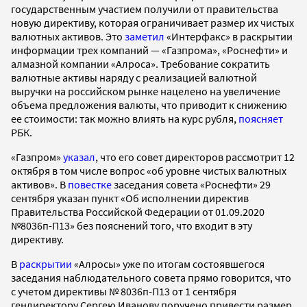
государственным участием получили от правительства
новую директиву, которая ограничивает размер их чистых
валютных активов. Это
заметил
«Интерфакс» в раскрытии
информации трех компаний — «Газпрома», «Роснефти» и
алмазной компании «Алроса». Требование сократить
валютные активы наряду с реализацией валютной
выручки на российском рынке нацелено на увеличение
объема предложения валюты, что приводит к снижению
ее стоимости: так можно влиять на курс рубля,
поясняет
РБК.
«Газпром»
указал
, что его совет директоров рассмотрит 12
октября в том числе вопрос «об уровне чистых валютных
активов». В
повестке
заседания совета «Роснефти» 29
сентября указан пункт «Об исполнении директив
Правительства Российской Федерации от 01.09.2020
№8036п-П13» без пояснений того, что входит в эту
директиву.
В
раскрытии
«Алросы» уже по итогам состоявшегося
заседания наблюдательного совета прямо говорится, что
с учетом директивы № 8036п-П13 от 1 сентября
гендиректору Сергею Иванову поручено привести размер