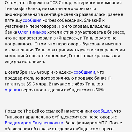
О том, что «Яндекс» и TCS Group, материнская компания
Тинькофф Банка, не смогли договориться и
анонсированная в сентябре сделка развалилась, ранее в
пятницу
сообщил
Forbes собеседник, близкий к
участникам переговоров. По его словам, владелец
банка
Олег Тиньков
хотел активно участвовать в бизнесе,
что не приветствовали в «Яндексе», и Тинькову это не
понравилось. О том, что переговоры буксовали именно
из-за желания Тинькова принимать участие в управлении
компанией после ее продажи, Forbes также рассказали
еще два источника.
В сентябре TCS Group и «Яндекс»
сообщили
, что
предварительно договорились о продаже банка IT-
гиганту за $5,5 млрд. В начале октября Тиньков
оценил
вероятность сделки с «Яндексом» в 50%.
Позднее The Bell со ссылкой на источники
сообщил
, что
Тиньков параллельно с «Яндексом» вел переговоры с
Владимиром Евтушенковым
, бенефициаром МТС. После
объявления об отказе от сделки с «Яндексом» пресс-