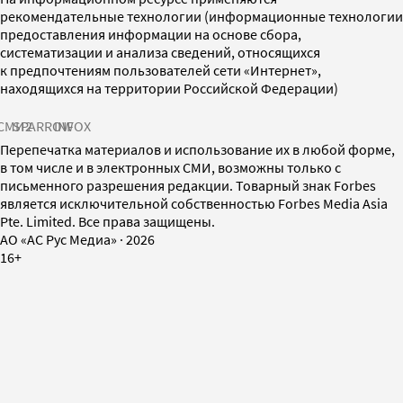
рекомендательные технологии (информационные технологии
предоставления информации на основе сбора,
систематизации и анализа сведений, относящихся
к предпочтениям пользователей сети «Интернет»,
находящихся на территории Российской Федерации)
СМИ2
SPARROW
INFOX
Перепечатка материалов и использование их в любой форме,
в том числе и в электронных СМИ, возможны только с
письменного разрешения редакции. Товарный знак Forbes
является исключительной собственностью Forbes Media Asia
Pte. Limited. Все права защищены.
AO «АС Рус Медиа»
·
2026
16+