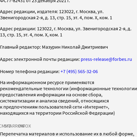
ФС77-82431 от 23 декабря 2021 г.
Адрес редакции, издателя: 123022, г. Москва, ул.
Звенигородская 2-я, д. 13, стр. 15, эт. 4, пом. X, ком. 1
Адрес редакции: 123022, г. Москва, ул. Звенигородская 2-я, д.
13, стр. 15, эт. 4, пом. X, ком. 1
Главный редактор: Мазурин Николай Дмитриевич
Адрес электронной почты редакции:
press-release@forbes.ru
Номер телефона редакции:
+7 (495) 565-32-06
На информационном ресурсе применяются
рекомендательные технологии (информационные технологии
предоставления информации на основе сбора,
систематизации и анализа сведений, относящихся
к предпочтениям пользователей сети «Интернет»,
находящихся на территории Российской Федерации)
СМИ2
SPARROW
INFOX
Перепечатка материалов и использование их в любой форме,