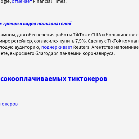
oogle,
отмечает
Financial Times.
х треков в видео пользователей
ампом, для обеспечения работы TikTok в США и большинстве 
мире ретейлер, согласился купить 7,5%. Сделку с TikTok компа
олодую аудиторию,
подчеркивает
Reuters. Агентство напоминает
нете, выросшего благодаря пандемии коронавируса.
ысокооплачиваемых тиктокеров
ктокеров