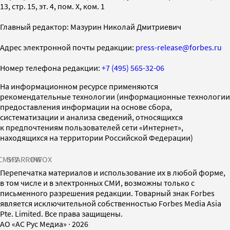
13, стр. 15, эт. 4, пом. X, ком. 1
Главный редактор: Мазурин Николай Дмитриевич
Адрес электронной почты редакции:
press-release@forbes.ru
Номер телефона редакции:
+7 (495) 565-32-06
На информационном ресурсе применяются
рекомендательные технологии (информационные технологии
предоставления информации на основе сбора,
систематизации и анализа сведений, относящихся
к предпочтениям пользователей сети «Интернет»,
находящихся на территории Российской Федерации)
СМИ2
SPARROW
INFOX
Перепечатка материалов и использование их в любой форме,
в том числе и в электронных СМИ, возможны только с
письменного разрешения редакции. Товарный знак Forbes
является исключительной собственностью Forbes Media Asia
Pte. Limited. Все права защищены.
AO «АС Рус Медиа»
·
2026