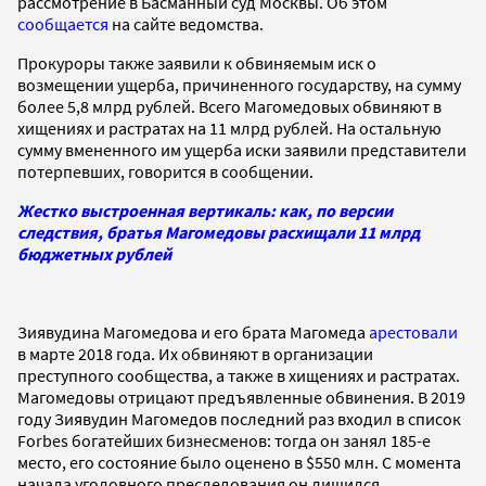
рассмотрение в Басманный суд Москвы. Об этом
сообщается
на сайте ведомства.
Прокуроры также заявили к обвиняемым иск о
возмещении ущерба, причиненного государству, на сумму
более 5,8 млрд рублей. Всего Магомедовых обвиняют в
хищениях и растратах на 11 млрд рублей. На остальную
сумму вмененного им ущерба иски заявили представители
потерпевших, говорится в сообщении.
Жестко выстроенная вертикаль: как, по версии
следствия, братья Магомедовы расхищали 11 млрд
бюджетных рублей
Зиявудина Магомедова и его брата Магомеда
арестовали
в марте 2018 года. Их обвиняют в организации
преступного сообщества, а также в хищениях и растратах.
Магомедовы отрицают предъявленные обвинения. В 2019
году Зиявудин Магомедов последний раз входил в список
Forbes богатейших бизнесменов: тогда он занял 185-е
место, его состояние было оценено в $550 млн. С момента
начала уголовного преследования он лишился