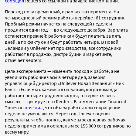
сообщил
Reuters со ссылкой на заявление компании.
Переход пока временный, в рамках эксперимента. На
четырехдневный режим работы перейдет 81 сотрудник.
Пробный режим начнется на следующей неделе и
продлится один год — до следующего декабря. Зарплата
останется прежней: работникам будут платить за пять
дней, а по факту они будут работать четыре. В Новой
Зеландии у Unilever нет производства, все сотрудники
работают в продажах, дистрибуции и маркетинге,
отмечает Reuters.
Цель эксперимента — изменить подход к работе, а не
увеличить рабочие часы в четыре дня, заверил
управляющий директор «Unilever Новая Зеландия» Ник
Бэнгс. «Если мы окажемся в ситуации, когда команда
работает четыре продленных дня, то теряется весь
смысл», — цитирует его Reuters. В комментарии Financial
Times он
пояснил
, что объем работы при сокращении
недели не уменьшится. Через год Unilever оценит
результаты, чтобы понять, как четырехдневная рабочая
неделя применима к остальным ее 155 000 сотрудников по
всему миру.