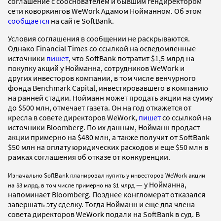
соглашение с сооснователем и бывшим гендиректором
сети коворкингов WeWork Адамом Нойманном. Об этом
сообщается
на сайте SoftBank.
Условия соглашения в сообщении не раскрываются.
Однако Financial Times со ссылкой на осведомленные
источники
пишет
, что SoftBank потратит $1,5 млрд на
покупку акций у Нойманна, сотрудников WeWork и
других инвесторов компании, в том числе венчурного
фонда Benchmark Capital, инвестировавшего в компанию
на ранней стадии. Нойманн может продать акции на сумму
до $500 млн, отмечает газета. Он на год откажется от
кресла в совете директоров WeWork,
пишет
со ссылкой на
источники Bloomberg. По их данным, Нойманн продаст
акции примерно на $480 млн, а также получит от SoftBank
$50 млн на оплату юридических расходов и еще $50 млн в
рамках соглашения об отказе от конкуренции.
Изначально SoftBank планировал купить у инвесторов WeWork акции
— у Нойманна,
на $3 млрд, в том числе примерно на $1 млрд
напоминает Bloomberg. Позднее конгломерат отказался
завершать эту сделку. Тогда Нойманн и еще два члена
совета директоров WeWork подали на SoftBank в суд. В