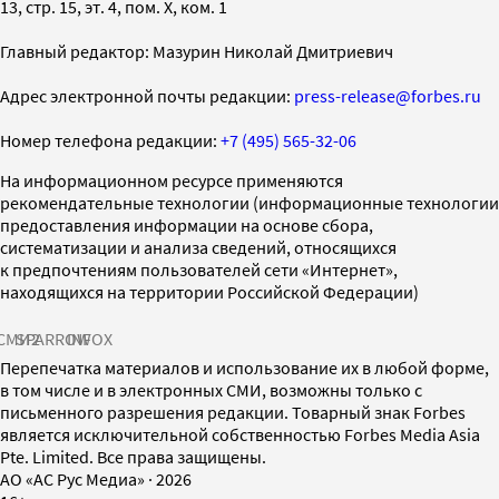
13, стр. 15, эт. 4, пом. X, ком. 1
Главный редактор: Мазурин Николай Дмитриевич
Адрес электронной почты редакции:
press-release@forbes.ru
Номер телефона редакции:
+7 (495) 565-32-06
На информационном ресурсе применяются
рекомендательные технологии (информационные технологии
предоставления информации на основе сбора,
систематизации и анализа сведений, относящихся
к предпочтениям пользователей сети «Интернет»,
находящихся на территории Российской Федерации)
СМИ2
SPARROW
INFOX
Перепечатка материалов и использование их в любой форме,
в том числе и в электронных СМИ, возможны только с
письменного разрешения редакции. Товарный знак Forbes
является исключительной собственностью Forbes Media Asia
Pte. Limited. Все права защищены.
AO «АС Рус Медиа»
·
2026