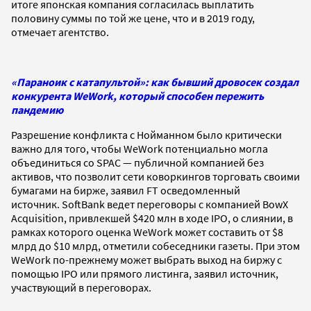
итоге японская компания согласилась выплатить
половину суммы по той же цене, что и в 2019 году,
отмечает агентство.
«Параноик с катапультой»: как бывший дровосек создал
конкурента WeWork, который способен пережить
пандемию
Разрешение конфликта с Нойманном было критически
важно для того, чтобы WeWork потенциально могла
объединиться со SPAC — публичной компанией без
активов, что позволит сети коворкингов торговать своими
бумагами на бирже, заявил FT осведомленный
источник. SoftBank ведет переговоры с компанией BowX
Acquisition, привлекшей $420 млн в ходе IPO, о слиянии, в
рамках которого оценка WeWork может составить от $8
млрд до $10 млрд, отметили собеседники газеты. При этом
WeWork по-прежнему может выбрать выход на биржу с
помощью IPO или прямого листинга, заявил источник,
участвующий в переговорах.