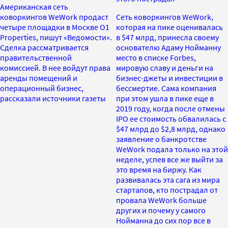
Американская сеть
коворкингов WeWork продаст
Сеть коворкингов WeWork,
четыре площадки в Москве O1
которая на пике оценивалась
Properties, пишут «Ведомости».
в $47 млрд, принесла своему
Сделка рассматривается
основателю Адаму Нойманну
правительственной
место в списке Forbes,
комиссией. В нее войдут права
мировую славу и деньги на
аренды помещений и
бизнес-джеты и инвестиции в
операционный бизнес,
бессмертие. Сама компания
рассказали источники газеты
при этом ушла в пике еще в
2019 году, когда после отмены
IPO ее стоимость обвалилась с
$47 млрд до $2,8 млрд, однако
заявление о банкротстве
WeWork подала только на этой
неделе, успев все же выйти за
это время на биржу. Как
развивалась эта сага из мира
стартапов, кто пострадал от
провала WeWork больше
других и почему у самого
Нойманна до сих пор все в