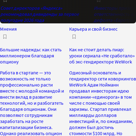
Совет директоров «Яндекса»
Инвесторы призвал
рекомендовал дивиденды за первое
ответственность ан
полугодие 2026 года
дефолта «Евротран
Мнения
Карьера и свой бизнес
Большие надежды: как стать
Как не стоит делать пиар:
миллионером благодаря
уроки сериала «Не сработало»
опциону
об экс-гендиректоре WeWork
Работа в стартапе — это
Одиозный основатель и
возможность не только
гендиректор сети коворкингов
профессионально расти
WeWork Адам Нойманн
вместе с молодой командой и
продавал инвесторам идею
внести вклад в развитие
компании-«единорога» в том
технологий, но и разбогатеть
числе с помощью своей
благодаря опционам. Они
харизмы. Стартап привлекал
позволяют сотрудникам
миллиарды долларов
заработать на росте
инвестиций и, по ожиданиям,
капитализации бизнеса.
должен был достичь
Однако реализовать опцион
стоимости $100 млрд. Но