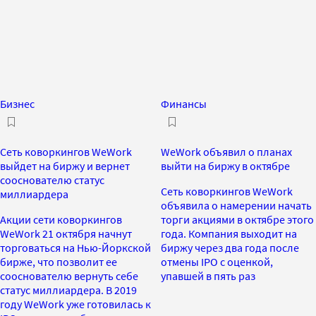
Бизнес
Финансы
Сеть коворкингов WeWork
WeWork объявил о планах
выйдет на биржу и вернет
выйти на биржу в октябре
сооснователю статус
Сеть коворкингов WeWork
миллиардера
объявила о намерении начать
Акции сети коворкингов
торги акциями в октябре этого
WeWork 21 октября начнут
года. Компания выходит на
торговаться на Нью-Йоркской
биржу через два года после
бирже, что позволит ее
отмены IPO с оценкой,
сооснователю вернуть себе
упавшей в пять раз
статус миллиардера. В 2019
году WeWork уже готовилась к