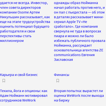
удается не всегда. Инвестор,
однажды образ Нойманна
член совета директоров
начал работать против него, и
компании Osome Артем
он пал с пьедестала — об этом
Никульшин рассказывает, как
в деталях рассказывает мини-
еще на этапе трудоустройства
сериал Apple TV «Не
оценить потенциал будущего
сработало». Где компания
работодателя и свои
свернула не туда в вопросах
перспективы стать
пиара и можно ли было
миллионером
избежать публичного провала
Нойманна, рассуждает
основательница агентства ZE
communications Евгения
Заславская
Карьера и свой бизнес
Финансы
Текила, йога и опционы: как
Вторая попытка: вырастет ли
Адам Нойманн мотивировал
оценка WeWork после выхода
сотрудников WeWork
на биржу