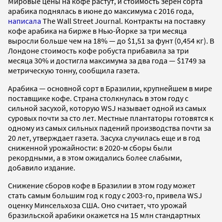
Мировые цены на кофе растут, и стоимость зерен сорта
арабика поднялась в июне до максимума с 2016 года,
написала
The Wall Street Journal. Контракты на поставку
кофе арабика на бирже в Нью-Йорке за три месяца
выросли больше чем на 18% — до $1,51 за фунт (0,454 кг). В
Лондоне стоимость кофе робуста прибавила за три
месяца 30% и достигла максимума за два года — $1749 за
метрическую тонну, сообщила газета.
Арабика — основной сорт в Бразилии, крупнейшем в мире
поставщике кофе. Страна столкнулась в этом году с
сильной засухой, которую WSJ называет одной из самых
суровых почти за сто лет. Местные плантаторы готовятся к
одному из самых сильных падений производства почти за
20 лет, утверждает газета. Засуха случилась еще и в год
сниженной урожайности: в 2020-м сборы были
рекордными, а в этом ожидались более слабыми,
добавило издание.
Снижение сборов кофе в Бразилии в этом году может
стать самым большим год к году с 2003-го, привела WSJ
оценку Минсельхоза США. Оно считает, что урожай
бразильской арабики окажется на 15 млн стандартных