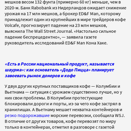
мешков весом 132 фунта (примерно 60 кг) меньше, чем в
2020-м. Банк Rabobank из Нидерландов ожидает снижение
урожая на 17 млн мешков, а брокер ED&F Man, которому
принадлежит один из крупнейших в мире трейдеров кофе
Volcafe, прогнозирует падение на 23 млн мешков,
выяснила The Wall Street Journal. «Настолько сильное
падение беспрецедентно», — заявила газете
руководитель исследований ED&F Man Кона Хаке.
«Есть в России национальный продукт, называется
шаурма»: как основатель «Додо Пицца» планирует
завоевать рынок донеров и кофе
У двух других крупных поставщиков кофе — Колумбии и
Вьетнама — ситуация с урожаем существенно лучше, но у
них свои проблемы. В Колумбии протестующие
блокировали дороги и порты, из-за чего кофе застрял в
хранилищах. А Вьетнаму мешает нехватка контейнеров и
резко подорожавшие
морские перевозки, сообщила WSJ.
В отличие от других товаров, кофе перевозят по миру
только в контейнерах, отметил в разговоре с газетой