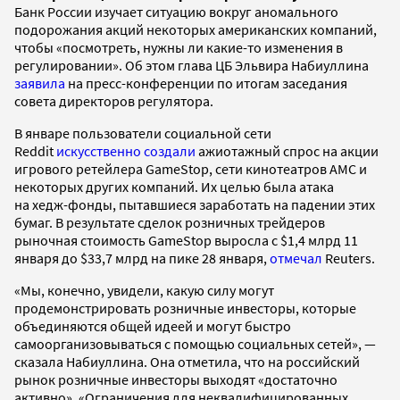
Банк России изучает ситуацию вокруг аномального
подорожания акций некоторых американских компаний,
чтобы «посмотреть, нужны ли какие-то изменения в
регулировании». Об этом глава ЦБ Эльвира Набиуллина
заявила
на пресс-конференции по итогам заседания
совета директоров регулятора.
В январе пользователи социальной сети
Reddit
искусственно создали
ажиотажный спрос на акции
игрового ретейлера GameStop, сети кинотеатров AMC и
некоторых других компаний. Их целью была атака
на хедж-фонды, пытавшиеся заработать на падении этих
бумаг. В результате сделок розничных трейдеров
рыночная стоимость GameStop выросла с $1,4 млрд 11
января до $33,7 млрд на пике 28 января,
отмечал
Reuters.
«Мы, конечно, увидели, какую силу могут
продемонстрировать розничные инвесторы, которые
объединяются общей идеей и могут быстро
самоорганизовываться с помощью социальных сетей», —
сказала Набиуллина. Она отметила, что на российский
рынок розничные инвесторы выходят «достаточно
активно». «Ограничения для неквалифицированных