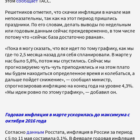
этом
сообщает
ТАСС.
Решетников отметил, что скачки инфляции в начале мая
непоказательны, так как на этот период пришлись
праздники. По его словам, делать выводы по недельным
или годовым данным сейчас преждевременно, в том числе
потому что «сейчас база достаточно рваная».
«Пока я могу сказать, что все идет по тому графику, как мы
где-то 2,5 месяца назад для себя спланировали. В марте у
нас было 5,8%, потом мы спустились. Сейчас мы
прогнозируемо чуть-чуть приподнялись и на этом плато
мы будем находиться определенное время и колебаться, а
дальше пойдет снижение», — сообщил министр,
спрогнозировав инфляцию на конец года на уровне 4,3%.
«Мы идем ровно по этому графику», — добавил он.
Годовая инфляция в марте ускорилась до максимума с
октября 2016 года
Согласно
данным
Росстата, инфляция в России за период
с 5 по 11 мая составила 0,1%. В феврале годовая инфляция