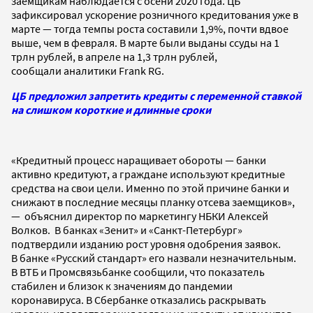
заемщикам наблюдается с осени 2020 года. ЦБ
зафиксировал ускорение розничного кредитования уже в
марте — тогда темпы роста составили 1,9%, почти вдвое
выше, чем в февраля. В марте были выданы ссуды на 1
трлн рублей, в апреле на 1,3 трлн рублей,
сообщали аналитики Frank RG.
ЦБ предложил запретить кредиты с переменной ставкой
на слишком короткие и длинные сроки
«Кредитный процесс наращивает обороты — банки
активно кредитуют, а граждане используют кредитные
средства на свои цели. Именно по этой причине банки и
снижают в последние месяцы планку отсева заемщиков»,
— объяснил директор по маркетингу НБКИ Алексей
Волков. В банках «Зенит» и «Санкт-Петербург»
подтвердили изданию рост уровня одобрения заявок.
В банке «Русский стандарт» его назвали незначительным.
В ВТБ и Промсвязьбанке сообщили, что показатель
стабилен и близок к значениям до пандемии
коронавируса. В Сбербанке отказались раскрывать