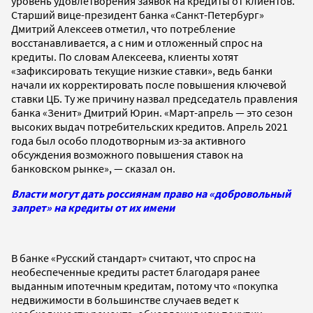
уровень удовлетворения заявок на кредиты от клиентов.
Старший вице-президент банка «Санкт-Петербург»
Дмитрий Алексеев отметил, что потребление
восстанавливается, а с ним и отложенный спрос на
кредиты. По словам Алексеева, клиенты хотят
«зафиксировать текущие низкие ставки», ведь банки
начали их корректировать после повышения ключевой
ставки ЦБ. Ту же причину назвал председатель правления
банка «Зенит» Дмитрий Юрин. «Март-апрель — это сезон
высоких выдач потребительских кредитов. Апрель 2021
года был особо плодотворным из-за активного
обсуждения возможного повышения ставок на
банковском рынке», — сказал он.
Власти могут дать россиянам право на «добровольный
запрет» на кредиты от их имени
В банке «Русский стандарт» считают, что спрос на
необеспеченные кредиты растет благодаря ранее
выданным ипотечным кредитам, потому что «покупка
недвижимости в большинстве случаев ведет к