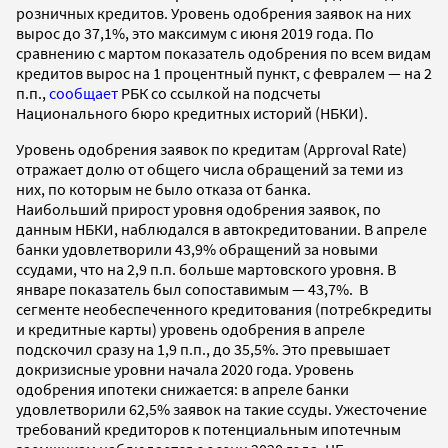
розничных кредитов. Уровень одобрения заявок на них
вырос до 37,1%, это максимум с июня 2019 года. По
сравнению с мартом показатель одобрения по всем видам
кредитов вырос на 1 процентный пункт, с февралем — на 2
п.п.,
сообщает
РБК со ссылкой на подсчеты
Национального бюро кредитных историй (НБКИ).
Уровень одобрения заявок по кредитам (Approval Rate)
отражает долю от общего числа обращений за теми из
них, по которым не было отказа от банка.
Наибольший прирост уровня одобрения заявок, по
данным НБКИ, наблюдался в автокредитовании. В апреле
банки удовлетворили 43,9% обращений за новыми
ссудами, что на 2,9 п.п. больше мартовского уровня. В
январе показатель был сопоставимым — 43,7%. В
сегменте необеспеченного кредитования (потребкредиты
и кредитные карты) уровень одобрения в апреле
подскочил сразу на 1,9 п.п., до 35,5%. Это превышает
докризисные уровни начала 2020 года. Уровень
одобрения ипотеки снижается: в апреле банки
удовлетворили 62,5% заявок на такие ссуды. Ужесточение
требований кредиторов к потенциальным ипотечным