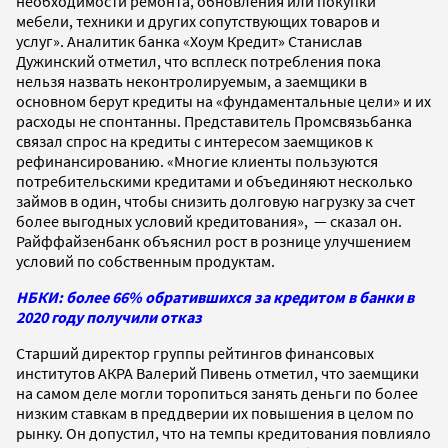
необходимости ремонта, обновления или покупки
мебели, техники и других сопутствующих товаров и
услуг». Аналитик банка «Хоум Кредит» Станислав
Дужинский отметил, что всплеск потребления пока
нельзя назвать неконтролируемым, а заемщики в
основном берут кредиты на «фундаментальные цели» и их
расходы не спонтанны. Представитель Промсвязьбанка
связал спрос на кредиты с интересом заемщиков к
рефинансированию. «Многие клиенты пользуются
потребительскими кредитами и объединяют несколько
займов в один, чтобы снизить долговую нагрузку за счет
более выгодных условий кредитования», — сказал он.
Райффайзенбанк объяснил рост в рознице улучшением
условий по собственным продуктам.
НБКИ: более 66% обратившихся за кредитом в банки в
2020 году получили отказ
Старший директор группы рейтингов финансовых
институтов АКРА Валерий Пивень отметил, что заемщики
на самом деле могли торопиться занять деньги по более
низким ставкам в преддверии их повышения в целом по
рынку. Он допустил, что на темпы кредитования повлияло