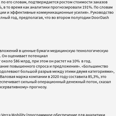
л, по его словам, подтверждается ростом стоимости заказов
%, в то время как аналитики прогнозировали 191%. По словам
ции и эффективные коммуникационные усилия». Руководство
лный год, предполагая, что во втором полугодии DoorDash
ля вложений в ценные бумаги медицинскую технологическую
. Он оценивает потенциал
около $86 млрд, при этом он растет на 10% в год.
етание повышенного спроса и предложения». «Большинство
еодолевают большой разрыв между этими двумя категориями»,
аловая маржа компании в 2020 году составила 85,3%, это
обеспечивает сильный операционный денежный поток, сказал
онсервативному» прогнозу.
 Verra Mobility (программное обеспечение для аналитики