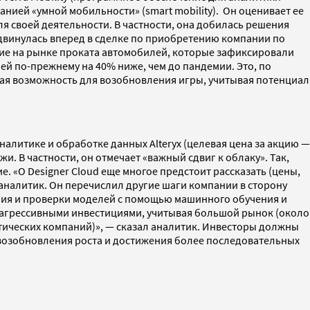
нией «умной мобильности» (smart mobility). Он оценивает ее
ля своей деятельности. В частности, она добилась решения
двинулась вперед в сделке по приобретению компании по
ние на рынке проката автомобилей, которые зафиксировали
ей по-прежнему на 40% ниже, чем до пандемии. Это, по
ная возможность для возобновления игры, учитывая потенциал
алитике и обработке данных Alteryx (целевая цена за акцию —
. В частности, он отмечает «важный сдвиг к облаку». Так,
е. «О Designer Cloud еще многое предстоит рассказать (цены,
 аналитик. Он перечислил другие шаги компании в сторону
ания и проверки моделей с помощью машинного обучения и
ы агрессивными инвестициями, учитывая большой рынок (около
ических компаний)», — сказал аналитик. Инвесторы должны
я возобновления роста и достижения более последовательных