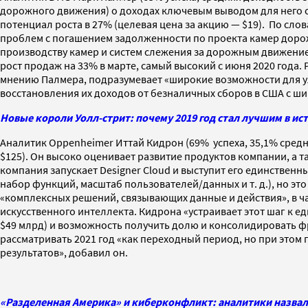
дорожного движения) о доходах ключевым выводом для него ст
потенциал роста в 27% (целевая цена за акцию — $19). По сло
проблем с погашением задолженности по проекта камер доро
производству камер и систем слежения за дорожным движение
рост продаж на 33% в марте, самый высокий с июня 2020 года.
мнению Палмера, подразумевает «широкие возможности для улу
восстановления их доходов от безналичных сборов в США с ш
Новые короли Уолл-стрит: почему 2019 год стал лучшим в и
Аналитик Oppenheimer Иттай Кидрон (69% успеха, 35,1% средне
$125). Он высоко оценивает развитие продуктов компании, а т
компания запускает Designer Cloud и выступит его единственн
набор функций, масштаб пользователей/данных и т. д.), но эт
«комплексных решений, связывающих данные и действия», в ч
искусственного интеллекта. Кидрона «устраивает этот шаг к
$49 млрд) и возможность получить долю и консолидировать 
рассматривать 2021 год «как переходный период, но при это
результатов», добавил он.
«Разделенная Америка» и киберконфликт: аналитики назвали