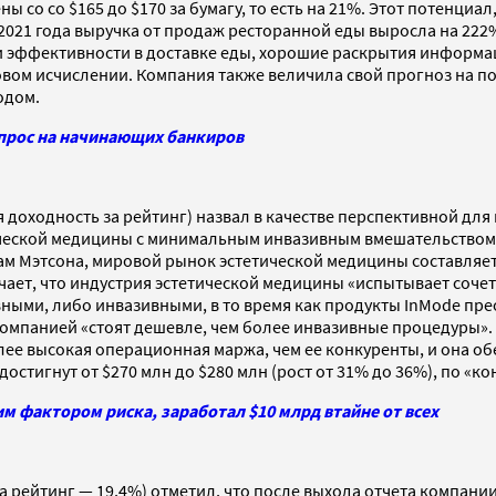
 со со $165 до $170 за бумагу, то есть на 21%. Этот потенциа
 2021 года выручка от продаж ресторанной еды выросла на 222
 эффективности в доставке еды, хорошие раскрытия информа
овом исчислении. Компания также величила свой прогноз на по
одом.
спрос на начинающих банкиров
я доходность за рейтинг) назвал в качестве перспективной д
ической медицины с минимальным инвазивным вмешательством
кам Мэтсона, мировой рынок эстетической медицины составляет 
ечает, что индустрия эстетической медицины «испытывает соч
ными, либо инвазивными, в то время как продукты InMode пр
омпанией «стоят дешевле, чем более инвазивные процедуры». В
олее высокая операционная маржа, чем ее конкуренты, и она 
достигнут от $270 млн до $280 млн (рост от 31% до 36%), по «к
им фактором риска, заработал $10 млрд втайне от всех
а рейтинг — 19,4%) отметил, что после выхода отчета компании