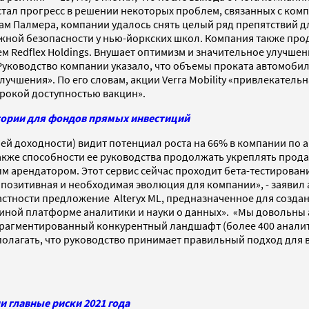
ал прогресс в решении некоторых проблем, связанных с компа
вам Палмера, компании удалось снять целый ряд препятствий д
жной безопасности у нью-йоркских школ. Компания также про
м Redflex Holdings. Внушает оптимизм и значительное улучше
 Руководство компании указало, что объемы проката автомобил
чшения». По его словам, акции Verra Mobility «привлекатель
ирокой доступностью вакцин».
стории для фондов прямых инвестиций
й доходности) видит потенциал роста на 66% в компании по ан
акже способности ее руководства продолжать укреплять продажи
ым арендатором. Этот сервис сейчас проходит бета-тестировани
о позитивная и необходимая эволюция для компании», - заявил
астности предложение Alteryx ML, предназначенное для созд
 единой платформе аналитики и науки о данных». «Мы довольн
фрагментированный конкурентный ландшафт (более 400 аналит
м полагать, что руководство принимает правильный подход дл
 главные риски 2021 года