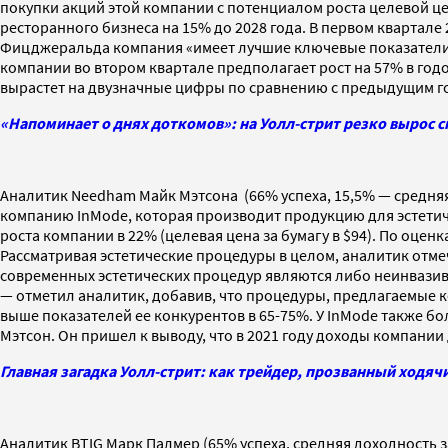
покупки акций этой компании с потенциалом роста целевой цены
ресторанного бизнеса на 15% до 2028 года. В первом квартале
Фицджеральда компания «имеет лучшие ключевые показатели
компании во втором квартале предполагает рост на 57% в год
вырастет на двузначные цифры по сравнению с предыдущим г
«Напоминает о днях доткомов»: на Уолл-стрит резко вырос 
Аналитик Needham Майк Мэтсона (66% успеха, 15,5% — средня
компанию InMode, которая производит продукцию для эстет
роста компании в 22% (целевая цена за бумагу в $94). По оцен
Рассматривая эстетические процедуры в целом, аналитик отм
современных эстетических процедур являются либо неинвазив
— отметил аналитик, добавив, что процедуры, предлагаемые к
выше показателей ее конкурентов в 65-75%. У InMode также б
Мэтсон. Он пришел к выводу, что в 2021 году доходы компании 
Главная загадка Уолл-стрит: как трейдер, прозванный ходяч
Аналитик BTIG Марк Палмер (65% успеха, средняя доходность з