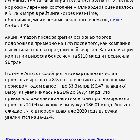
основных торгов 30 января. По состоянию на 16:55 по нью-
йоркскому времени состояние миллиардера оценивалось
в $128,9 млрд в рейтинге Forbes Real-Time,
обновляющемся в режиме реального времени,
пишет
Forbes USA.
Акции Amazon после закрытия основных торгов
подорожали примерно на 12% после того, как компания
выпустила отчет за праздничный квартал. Капитализация
компании выросла более чем на $110 млрд и превысила
$1 трлн.
В отчете Amazon сообщил, что квартальная чистая
прибыль выросла на 8% по сравнению с аналогичным
периодом годом ранее — до $3,3 млрд ($6,47 на акцию).
Выручка увеличилась на 21% до $87,4 млрд. Это
превысило ожидания аналитиков: они прогнозировали
прибыль $4,04 на акцию и выручку в $86,01 млрд.
Amazon
ожидает, что в первом квартале 2020 года выручка
увеличится на 16-22%.
Письма Безоса. Что помогло создателю Amazon