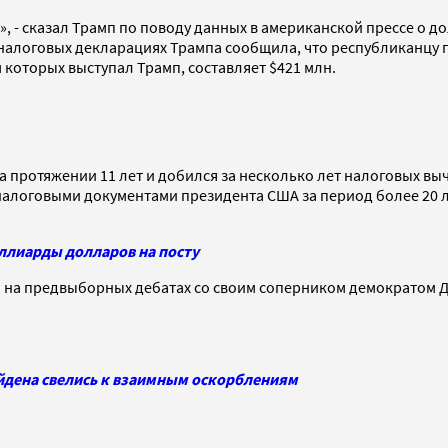
, - сказал Трамп по поводу данных в американской прессе о д
налоговых декларациях Трампа сообщила, что республиканцу пр
 которых выступал Трамп, составляет $421 млн.
протяжении 11 лет и добился за несколько лет налоговых выче
налоговыми документами президента США за период более 20 лет
ллиарды долларов на посту
я на предвыборных дебатах со своим соперником демократом Дж
айдена свелись к взаимным оскорблениям