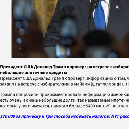
Президент США Дональд Трамп опроверг на встрече с избирате
небольшие ипотечные кредиты
Президент США Дональд Трамп опроверг информацию о том, чт
заявил на встрече с избирателями в Майами (штат Флорида). 
Трампа попросили прокомментировать информацию американской
есть очень и очень небольшие долги, так называемые ипотечны
которые у него имеются, намного больше $400 млн. «Я ни о чем
$70 000 за прическу и три способа избежать налогов: NYT ра