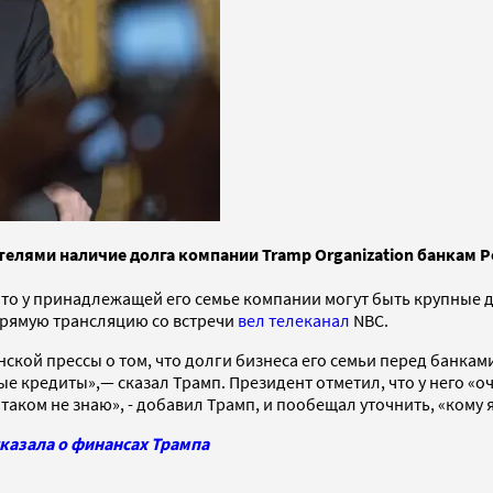
лями наличие долга компании Tramp Organization банкам Росс
о у принадлежащей его семье компании могут быть крупные до
Прямую трансляцию со встречи
вел телеканал
NBC.
 прессы о том, что долги бизнеса его семьи перед банками с
е кредиты»,— сказал Трамп. Президент отметил, что у него «оч
 таком не знаю», - добавил Трамп, и пообещал уточнить, «кому
ссказала о финансах Трампа