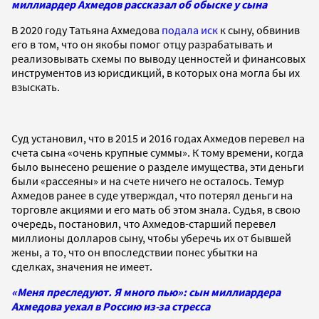
миллиардер Ахмедов рассказал об обыске у сына
В 2020 году Татьяна Ахмедова
подала иск
к сыну, обвинив
его в том, что он якобы помог отцу разрабатывать и
реализовывать схемы по выводу ценностей и финансовых
инструментов из юрисдикций, в которых она могла бы их
взыскать.
Суд установил, что в
2015 и 2016 годах Ахмедов перевел на
счета сына «очень крупные суммы». К
тому времени, когда
было вынесено решение о разделе имущества, эти деньги
были «рассеяны» и на счете ничего не осталось. Темур
Ахмедов ранее в суде утверждал, что потерял деньги на
торговле акциями и его мать об этом знала.
Судья, в свою
очередь, постановил, что Ахмедов-старший перевел
миллионы долларов сыну, чтобы уберечь их от бывшей
жены, а то, что он впоследствии понес убытки на
сделках, значения не имеет.
«Меня преследуют. Я много пью»: сын миллиардера
Ахмедова уехал в Россию из-за стресса