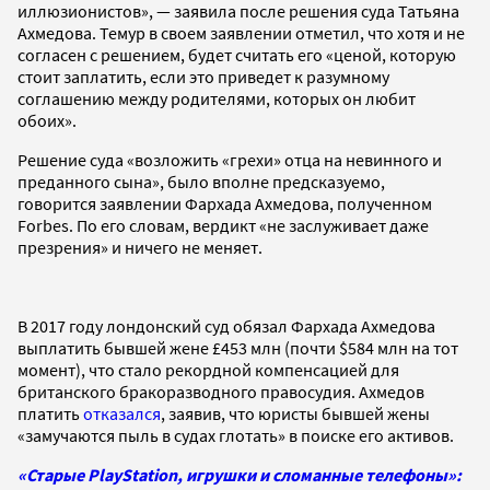
иллюзионистов», — заявила после решения суда Татьяна
Ахмедова. Темур в своем заявлении отметил, что хотя и не
согласен с решением, будет считать его «ценой, которую
стоит заплатить, если это приведет к разумному
соглашению между родителями, которых он любит
обоих».
Решение суда «возложить «грехи» отца на невинного и
преданного сына», было вполне предсказуемо,
говорится заявлении Фархада Ахмедова, полученном
Forbes. По его словам, вердикт «не заслуживает даже
презрения» и ничего не меняет.
В 2017 году лондонский суд обязал Фархада Ахмедова
выплатить бывшей жене £453 млн (почти $584 млн на тот
момент), что стало рекордной компенсацией для
британского бракоразводного правосудия. Ахмедов
платить
отказался
, заявив, что юристы бывшей жены
«замучаются пыль в судах глотать» в поиске его активов.
«Старые PlayStation, игрушки и сломанные телефоны»: