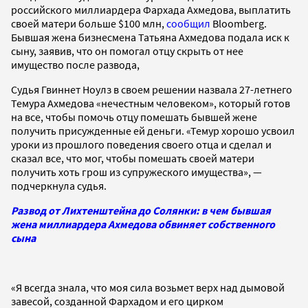
российского миллиардера Фархада Ахмедова, выплатить
своей матери больше $100 млн,
сообщил
Bloomberg.
Бывшая жена бизнесмена Татьяна Ахмедова подала иск к
сыну, заявив, что он помогал отцу скрыть от нее
имущество после развода,
Судья Гвиннет Ноулз в своем решении назвала 27-летнего
Темура Ахмедова «нечестным человеком», который готов
на все, чтобы помочь отцу помешать бывшей жене
получить присужденные ей деньги. «Темур хорошо усвоил
уроки из прошлого поведения своего отца и сделал и
сказал все, что мог, чтобы помешать своей матери
получить хоть грош из супружеского имущества», —
подчеркнула судья.
Развод от Лихтенштейна до Солянки: в чем бывшая
жена миллиардера Ахмедова обвиняет собственного
сына
«Я всегда знала, что моя сила возьмет верх над дымовой
завесой, созданной Фархадом и его цирком