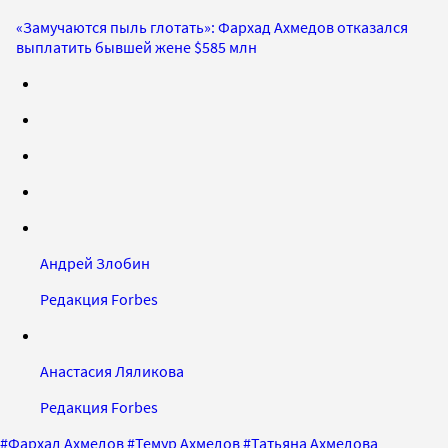
«Замучаются пыль глотать»: Фархад Ахмедов отказался
выплатить бывшей жене $585 млн
Андрей Злобин
Редакция Forbes
Анастасия Ляликова
Редакция Forbes
#
Фархад Ахмедов
#
Темур Ахмедов
#
Татьяна Ахмедова