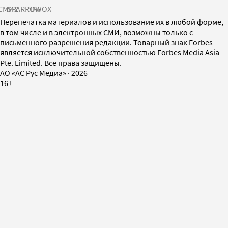
СМИ2
SPARROW
INFOX
Перепечатка материалов и использование их в любой форме,
в том числе и в электронных СМИ, возможны только с
письменного разрешения редакции. Товарный знак Forbes
является исключительной собственностью Forbes Media Asia
Pte. Limited. Все права защищены.
AO «АС Рус Медиа»
·
2026
16+