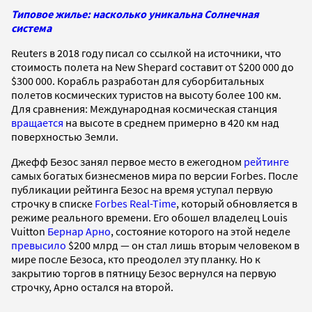
Типовое жилье: насколько уникальна Солнечная
система
Reuters в 2018 году писал со ссылкой на источники, что
стоимость полета на New Shepard составит от $200 000 до
$300 000. Корабль разработан для суборбитальных
полетов космических туристов на высоту более 100 км.
Для сравнения: Международная космическая станция
вращается
на высоте в среднем примерно в 420 км над
поверхностью Земли.
Джефф Безос занял первое место в ежегодном
рейтинге
самых богатых бизнесменов мира по версии Forbes. После
публикации рейтинга Безос на время уступал первую
строчку в списке
Forbes Real-Time
, который обновляется в
режиме реального времени. Его обошел владелец Louis
Vuitton
Бернар Арно
, состояние которого на этой неделе
превысило
$200 млрд — он стал лишь вторым человеком в
мире после Безоса, кто преодолел эту планку. Но к
закрытию торгов в пятницу Безос вернулся на первую
строчку, Арно остался на второй.