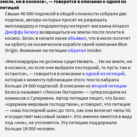
земле, ни в космосе», — говорится в описании к одной из
петиций
Свыше 40 000 подписей в общей сложности собрали две
подписи, авторы которых просят не разрешать
миллиардеру и гендиректору интернет-магазина Amazon
Джеффу Безосу
возвращаться на землю после полета в
космос. Безос в начале июня
объявил
, что в июле полетит
на орбиту на космическом корабле своей компании Blue
Origin. Внимание на петиции
обратил
Insider.
«Миллиардеры не должны существовать… Ни на земле, ни
в космосе, но если они выбрали последний, то пусть там и
остаются», — говорится в описании к
одной из петиций
,
которая к моменту публикации этого текста набрала
больше 24 000 подписей. В описании ко
второй петиции
Безоса называют «Лексом Лютором» — суперзлодеем из
комиксов о Супермене. Автор петиции пишет, что Безос
«одержим мировым господством», и говорит, что петиция
— «наш последний шанс до того, как они включат чипы 5G
и осуществят массовый захват». Кто именно имеется в виду
под «они», не уточняется. Эту петицию поддержали
больше 18 000 человек.