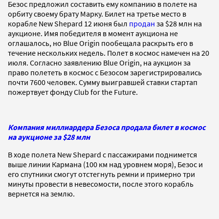
Безос предложил составить ему компанию в полете на
орбиту своему брату Марку. Билет на третье место в
корабле New Shepard 12 июня был
продан
за $28 млн на
аукционе. Имя победителя в момент аукциона не
оглашалось, но Blue Origin пообещала раскрыть его в
течение нескольких недель. Полет в космос намечен на 20
июля. Согласно заявлению Blue Origin, на аукцион за
право полететь в космос с Безосом зарегистрировались
почти 7600 человек. Сумму выигравшей ставки стартап
пожертвует фонду Club for the Future.
Компания миллиардера Безоса продала билет в космос
на аукционе за $28 млн
В ходе полета New Shepard с пассажирами поднимется
выше линии Кармана (100 км над уровнем моря), Безос и
его спутники смогут отстегнуть ремни и примерно три
минуты провести в невесомости, после этого корабль
вернется на землю.