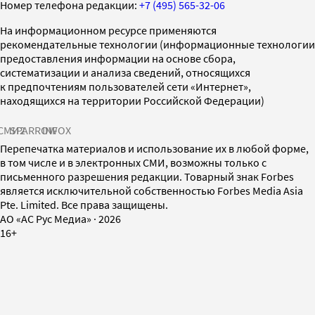
Номер телефона редакции:
+7 (495) 565-32-06
На информационном ресурсе применяются
рекомендательные технологии (информационные технологии
предоставления информации на основе сбора,
систематизации и анализа сведений, относящихся
к предпочтениям пользователей сети «Интернет»,
находящихся на территории Российской Федерации)
СМИ2
SPARROW
INFOX
Перепечатка материалов и использование их в любой форме,
в том числе и в электронных СМИ, возможны только с
письменного разрешения редакции. Товарный знак Forbes
является исключительной собственностью Forbes Media Asia
Pte. Limited. Все права защищены.
AO «АС Рус Медиа»
·
2026
16+