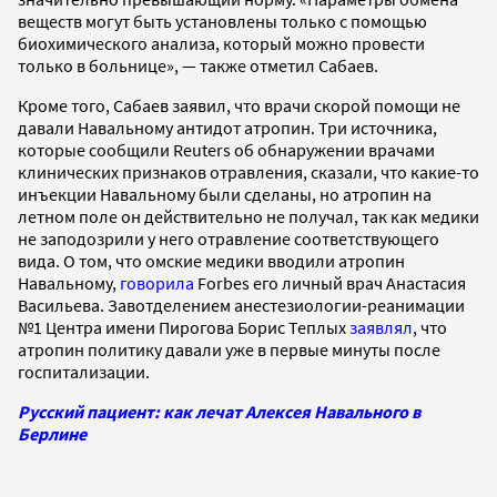
веществ могут быть установлены только с помощью
биохимического анализа, который можно провести
только в больнице», — также отметил Сабаев.
Кроме того, Сабаев заявил, что врачи скорой помощи не
давали Навальному антидот атропин. Три источника,
которые сообщили Reuters об обнаружении врачами
клинических признаков отравления, сказали, что какие-то
инъекции Навальному были сделаны, но атропин на
летном поле он действительно не получал, так как медики
не заподозрили у него отравление соответствующего
вида. О том, что омские медики вводили атропин
Навальному,
говорила
Forbes его личный врач Анастасия
Васильева. Завотделением анестезиологии-реанимации
№1 Центра имени Пирогова Борис Теплых
заявлял
, что
атропин политику давали уже в первые минуты после
госпитализации.
Русский пациент: как лечат Алексея Навального в
Берлине