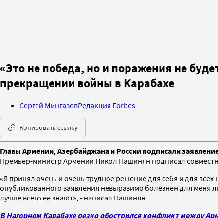
«Это не победа, но и поражения не буд
прекращении войны в Карабахе
Сергей Мингазов
Редакция Forbes
Копировать ссылку
Главы Армении, Азербайджана и России подписали заявлени
Премьер-министр Армении Никол Пашинян подписал совместное
«Я принял очень и очень трудное решение для себя и для всех
опубликованного заявления невыразимо болезнен для меня лич
лучше всего ее знают», - написал Пашинян.
В Нагорном Карабахе резко обострился конфликт между Арм