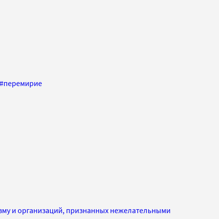
#
перемирие
изму и организаций, признанных нежелательными