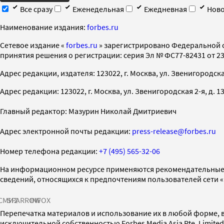
Все сразу
Еженедельная
Ежедневная
Ново
Наименование издания:
forbes.ru
Cетевое издание «
forbes.ru
» зарегистрировано Федеральной 
принятия решения о регистрации: серия Эл № ФС77-82431 от 23 
Адрес редакции, издателя: 123022, г. Москва, ул. Звенигородская 2-
Адрес редакции: 123022, г. Москва, ул. Звенигородская 2-я, д. 13, с
Главный редактор: Мазурин Николай Дмитриевич
Адрес электронной почты редакции:
press-release@forbes.ru
Номер телефона редакции:
+7 (495) 565-32-06
На информационном ресурсе применяются рекомендательные 
сведений, относящихся к предпочтениям пользователей сети 
СМИ2
SPARROW
INFOX
Перепечатка материалов и использование их в любой форме, в
исключительной собственностью Forbes Media Asia Pte. Limite