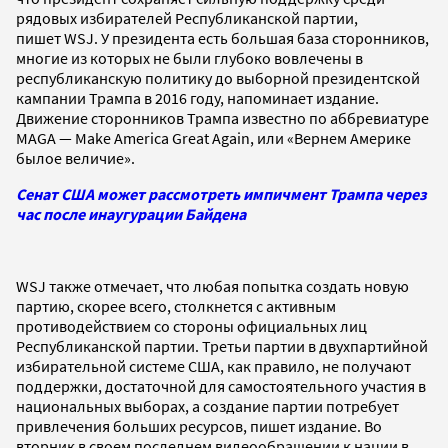
рядовых избирателей Республиканской партии,
пишет WSJ. У президента есть большая база сторонников,
многие из которых не были глубоко вовлечены в
республиканскую политику до выборной президентской
кампании Трампа в 2016 году, напоминает издание.
Движение сторонников Трампа известно по аббревиатуре
MAGA — Make America Great Again, или «Вернем Америке
былое величие».
Сенат США может рассмотреть импичмент Трампа через
час после инаугурации Байдена
WSJ также отмечает, что любая попытка создать новую
партию, скорее всего, столкнется с активным
противодействием со стороны официальных лиц
Республиканской партии. Третьи партии в двухпартийной
избирательной системе США, как правило, не получают
поддержки, достаточной для самостоятельного участия в
национальных выборах, а создание партии потребует
привлечения больших ресурсов, пишет издание. Во
вторник в своем последнем видеообращении к нации в