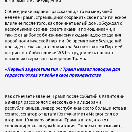
деталями этих обсуждений.
Собеседники издания рассказали, что на минувшей
неделе Трамп, стремящийся сохранить свое политическое
влияние после того, как покинет Белый дом, обсуждал с
несколькими своими советниками и помощниками, а
также с наиболее близкими ему людьми идею создания
новой политической партии. Во время этих обсуждений
президент сказал, что она могла бы называться Партией
патриотов. Собеседники WSJ затруднились оценить,
насколько серьезны намерения Трампа.
«Первый за десятилетия»: Трамп назвал поводом для
гордости отказ от войн в свое президентство
Как отмечает издание, Трамп после событий в Капитолии
6 января рассорился с несколькими лидерами
республиканцев. Лидер республиканского большинства в
сенате, сенатор от штата Кентукки Митч Макконелл во
вторник, 19 января обвинил Трампа в том, что тот
спровоцировал штурм Капитолия. Опросы показывают,
что президент сохраняет сильную поддержку среди