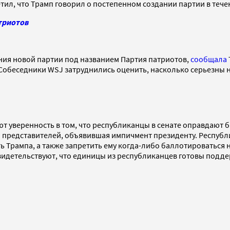
тил, что Трамп говорил о постепенном создании партии в тече
триотов
ания новой партии под названием Партия патриотов,
сообщала
 Собеседники WSJ затруднились оценить, насколько серьезны 
ют уверенность в том, что республиканцы в сенате оправдают
 представителей, объявившая импичмент президенту. Республи
ь Трампа, а также запретить ему когда-либо баллотироваться 
свидетельствуют, что единицы из республиканцев готовы подд