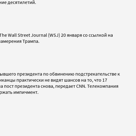
ние десятилетий.
The Wall Street Journal (WSJ) 20 января со ссылкой на
намерения Трампа.
 бывшего президента по обвинению подстрекательстве к
канцы практически не видят шансов на то, что 17
на пост президента снова, передает CNN. Телекомпания
ержать импичмент.