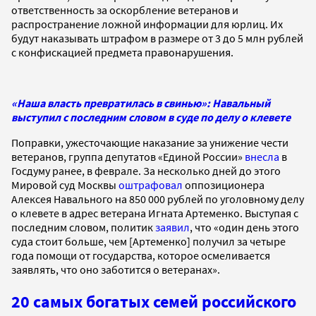
ответственность за оскорбление ветеранов и
распространение ложной информации для юрлиц. Их
будут наказывать штрафом в размере от 3 до 5 млн рублей
с конфискацией предмета правонарушения.
«Наша власть превратилась в свинью»: Навальный
выступил с последним словом в суде по делу о клевете
Поправки, ужесточающие наказание за унижение чести
ветеранов, группа депутатов «Единой России»
внесла
в
Госдуму ранее, в феврале. За несколько дней до этого
Мировой суд Москвы
оштрафовал
оппозиционера
Алексея Навального на 850 000 рублей по уголовному делу
о клевете в адрес ветерана Игната Артеменко. Выступая с
последним словом, политик
заявил
, что «один день этого
суда стоит больше, чем [Артеменко] получил за четыре
года помощи от государства, которое осмеливается
заявлять, что оно заботится о ветеранах».
20 самых богатых семей российского