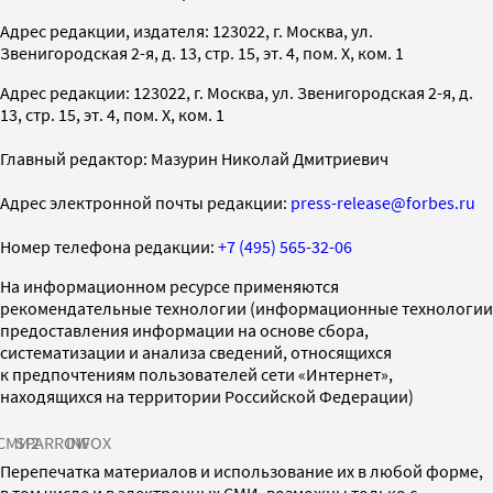
Адрес редакции, издателя: 123022, г. Москва, ул.
Звенигородская 2-я, д. 13, стр. 15, эт. 4, пом. X, ком. 1
Адрес редакции: 123022, г. Москва, ул. Звенигородская 2-я, д.
13, стр. 15, эт. 4, пом. X, ком. 1
Главный редактор: Мазурин Николай Дмитриевич
Адрес электронной почты редакции:
press-release@forbes.ru
Номер телефона редакции:
+7 (495) 565-32-06
На информационном ресурсе применяются
рекомендательные технологии (информационные технологии
предоставления информации на основе сбора,
систематизации и анализа сведений, относящихся
к предпочтениям пользователей сети «Интернет»,
находящихся на территории Российской Федерации)
СМИ2
SPARROW
INFOX
Перепечатка материалов и использование их в любой форме,
в том числе и в электронных СМИ, возможны только с