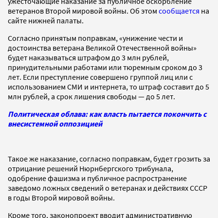
ужесточающие наказание за публичное оскорбление
ветеранов Второй мировой войны. Об этом
сообщается
на
сайте нижней палаты.
Согласно принятым поправкам, «унижение чести и
достоинства ветерана Великой Отечественной войны»
будет наказываться штрафом до 3 млн рублей,
принудительными работами или тюремным сроком до 3
лет. Если преступление совершено группой лиц или с
использованием СМИ и интернета, то штраф составит до 5
млн рублей, а срок лишения свободы — до 5 лет.
Политическая облава: как власть пытается покончить с
внесистемной оппозицией
Такое же наказание, согласно поправкам, будет грозить за
отрицание решений Нюрнбергского трибунала,
одобрение фашизма и публичное распространение
заведомо ложных сведений о ветеранах и действиях СССР
в годы Второй мировой войны.
Кроме того, законопроект вводит административную