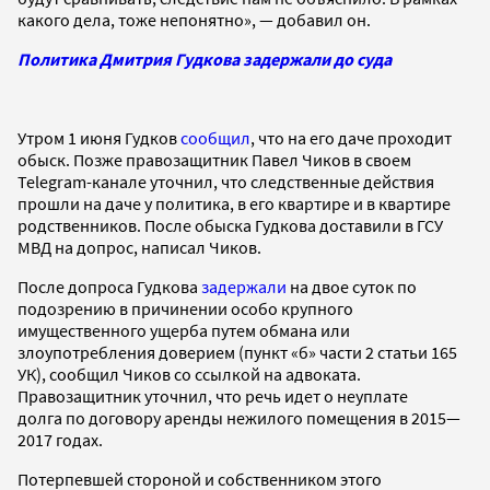
какого дела, тоже непонятно», — добавил он.
Политика Дмитрия Гудкова задержали до суда
Утром 1 июня Гудков
сообщил
, что на его даче проходит
обыск. Позже правозащитник Павел Чиков в своем
Telegram-канале уточнил, что следственные действия
прошли на даче у политика, в его квартире и в квартире
родственников. После обыска Гудкова доставили в ГСУ
МВД на допрос, написал Чиков.
После допроса Гудкова
задержали
на двое суток по
подозрению в причинении особо крупного
имущественного ущерба путем обмана или
злоупотребления доверием (пункт «б» части 2 статьи 165
УК), сообщил Чиков со ссылкой на адвоката.
Правозащитник уточнил, что речь идет о неуплате
долга по договору аренды нежилого помещения в 2015—
2017 годах.
Потерпевшей стороной и собственником этого