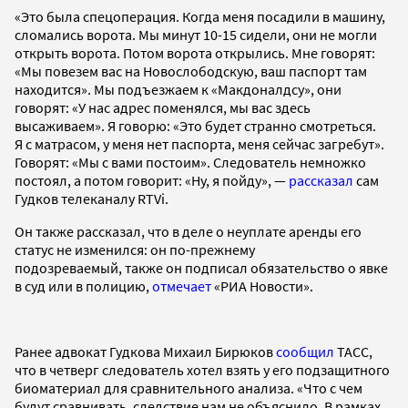
«Это была спецоперация. Когда меня посадили в машину,
сломались ворота. Мы минут 10-15 сидели, они не могли
открыть ворота. Потом ворота открылись. Мне говорят:
«Мы повезем вас на Новослободскую, ваш паспорт там
находится». Мы подъезжаем к «Макдоналдсу», они
говорят: «У нас адрес поменялся, мы вас здесь
высаживаем». Я говорю: «Это будет странно смотреться.
Я с матрасом, у меня нет паспорта, меня сейчас загребут».
Говорят: «Мы с вами постоим». Следователь немножко
постоял, а потом говорит: «Ну, я пойду», —
рассказал
сам
Гудков телеканалу RTVi.
Он также рассказал, что в деле о неуплате аренды его
статус не изменился: он по-прежнему
подозреваемый, также он подписал обязательство о явке
в суд или в полицию,
отмечает
«РИА Новости».
Ранее адвокат Гудкова Михаил Бирюков
сообщил
ТАСС,
что в четверг следователь хотел взять у его подзащитного
биоматериал для сравнительного анализа. «Что с чем
будут сравнивать, следствие нам не объяснило. В рамках