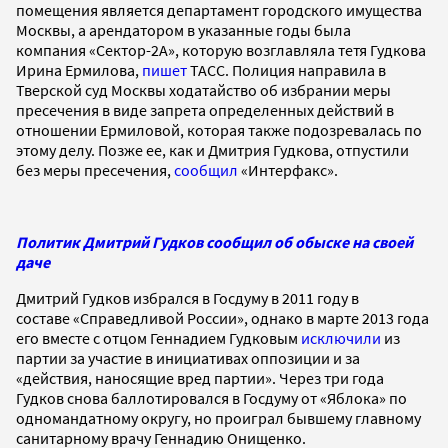
помещения является департамент городского имущества
Москвы, а арендатором в указанные годы была
компания «Сектор-2А», которую возглавляла тетя Гудкова
Ирина Ермилова,
пишет
ТАСС. Полиция направила в
Тверской суд Москвы ходатайство об избрании меры
пресечения в виде запрета определенных действий в
отношении Ермиловой, которая также подозревалась по
этому делу. Позже ее, как и Дмитрия Гудкова, отпустили
без меры пресечения,
сообщил
«Интерфакс».
Политик Дмитрий Гудков сообщил об обыске на своей
даче
Дмитрий Гудков избрался в Госдуму в 2011 году в
составе «Справедливой России», однако в марте 2013 года
его вместе с отцом Геннадием Гудковым
исключили
из
партии за участие в инициативах оппозиции и за
«действия, наносящие вред партии». Через три года
Гудков снова баллотировался в Госдуму от «Яблока» по
одномандатному округу, но проиграл бывшему главному
санитарному врачу Геннадию Онищенко.