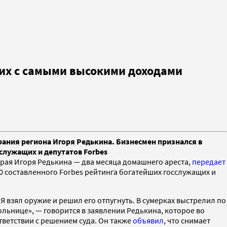
щих с самыми высокими доходами
рания региона Игоря Редькина. Бизнесмен признался в
сслужащих и депутатов Forbes
края Игоря Редькина — два месяца домашнего ареста,
передает
0 составленного Forbes рейтинга богатейших госслужащих и
 Я взял оружие и решил его отпугнуть. В сумерках выстрелил по
ольнице», — говорится в заявлении Редькина, которое во
ответствии с решением суда. Он также
объявил
, что снимает