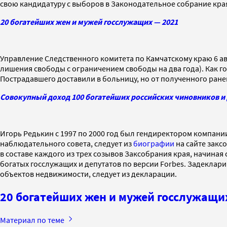
свою кандидатуру с выборов в Законодательное собрание края
20 богатейших жен и мужей госслужащих — 2021
Управление Следственного комитета по Камчатскому краю 6 а
лишения свободы с ограничением свободы на два года). Как го
Пострадавшего доставили в больницу, но от полученного ране
Совокупный доход 100 богатейших российских чиновников и 
Игорь Редькин с 1997 по 2000 год был гендиректором компани
наблюдательного совета, следует из
биографии
на сайте закс
в составе каждого из трех созывов Заксобрания края, начиная с 
богатых госслужащих и депутатов по версии Forbes. Задеклари
объектов недвижимости, следует из декларации.
20 богатейших жен и мужей госслужащи
Материал по теме