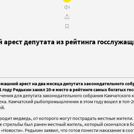
 арест депутата из рейтинга госслужа
машний арест на два месяца депутата законодательного соб
1 году Редькин занял 20-е место в рейтинге самых богатых го
ечения для депутата законодательного собрания Камчатского 
века. Камчатский рыбопромышленник в этом году вошел в топ-2
ей.
бродит медведь, от которого могут пострадать местные жители.
не стрельбы был ранен местный житель, который скончался в б
«Новости». Редькин заявил, что готов понести наказание в со