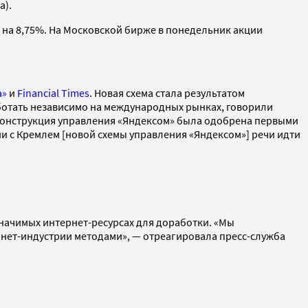
а).
 на 8,75%. На Московской бирже в понедельник акции
а»
и
Financial Times
. Новая схема стала результатом
работать независимо на международных рынках, говорили
я конструкция управления «Яндексом» была одобрена первыми
нии с Кремлем [новой схемы управления «Яндексом»] речи идти
 значимых интернет-ресурсах для доработки. «Мы
рнет-индустрии методами», — отреагировала пресс-служба