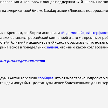
управления «Сколково» и Фонда поддержки 57-й школы (Москв
в на американской бирже Nasdaq акции «Яндекса» подорожали
ния с Кремлем, сообщали источники
«Ведомостей»
,
«Интерфакс
Яндекс» оставался российской компанией и в то же время мог 
остей», близкий к акционерам «Яндекса», рассказал, что нова
трий Песков в понедельник
заявил
, что «ни о каком согласова
ских рисков для компании
осдумы Антон Горелкин
сообщил
, что отзывает законопроект о
его идеи могут быть достигнуты менее болезненными для инте