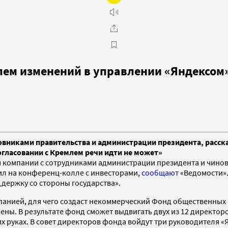
лем изменений в управлении «Яндексом
овниками правительства и администрации президента, расск
огласовании с Кремлем речи идти не может»
я компании с сотрудниками администрации президента и чинов
ил на конференц-колле с инвесторами,
сообщают
«Ведомости».
держку со стороны государства».
мпанией, для чего создаст некоммерческий Фонд общественных
рены. В результате фонд сможет выдвигать двух из 12 директо
 руках. В совет директоров фонда войдут три руководителя «Я