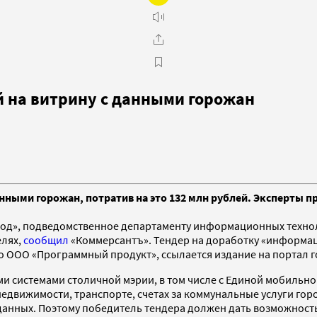
й на витрину с данными горожан
ными горожан, потратив на это 132 млн рублей. Эксперты п
д», подведомственное департаменту информационных технолог
елях,
сообщил
«Коммерсантъ». Тендер на доработку «информа
о ООО «Программный продукт», ссылается издание на портал г
ми системами столичной мэрии, в том числе с Единой мобил
 недвижимости, транспорте, счетах за коммунальные услуги го
данных. Поэтому победитель тендера должен дать возможность