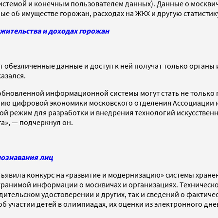
стемой и конечным пользователем данных). Данные о москвич
е об имуществе горожан, расходах на ЖКХ и другую статистик
 жительства и доходах горожан
т обезличенные данные и доступ к ней получат только органы
азался.
бновленной информационной системы могут стать не только г
нию цифровой экономики московского отделения Ассоциации ю
й режим для разработки и внедрения технологий искусственно
а», — подчеркнул он.
познавания лиц
ы объявила конкурс на «развитие и модернизацию» системы хра
хранимой информации о москвичах и организациях. Техническо
ительском удостоверении и других, так и сведений о фактичес
 участии детей в олимпиадах, их оценки из электронного днев