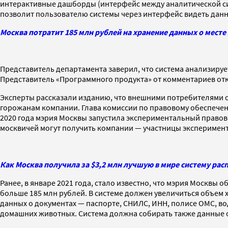
интерактивные дашборды (интерфейс между аналитической си
позволит пользователю системы через интерфейс видеть данны
Москва потратит 185 млн рублей на хранение данных о месте
Представитель департамента заверил, что система анализируе
Представитель «Программного продукта» от комментариев отк
Эксперты рассказали изданию, что внешними потребителями о
горожанам компании. Глава комиссии по правовому обеспече
2020 года мэрия Москвы запустила экспериментальный правово
москвичей могут получить компании — участницы эксперимент
Как Москва получила за $3,2 млн лучшую в мире систему рас
Ранее, в январе 2021 года, стало известно, что мэрия Москв
больше 185 млн рублей. В системе должен увеличиться объем 
данных о документах — паспорте, СНИЛС, ИНН, полисе ОМС, вод
домашних животных. Система должна собирать также данные об