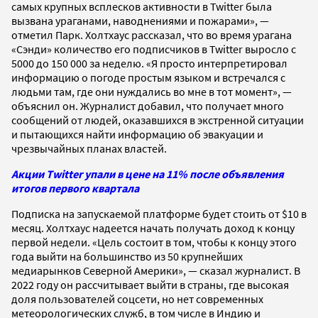
самых крупных всплесков активности в Twitter была
вызвана ураганами, наводнениями и пожарами», —
отметил Парк. Холтхаус рассказал, что во время урагана
«Сэнди» количество его подписчиков в Twitter выросло с
5000 до 150 000 за неделю. «Я просто интерпретировал
информацию о погоде простым языком и встречался с
людьми там, где они нуждались во мне в тот момент», —
объяснил он. Журналист добавил, что получает много
сообщений от людей, оказавшихся в экстренной ситуации
и пытающихся найти информацию об эвакуации и
чрезвычайных планах властей.
Акции Twitter упали в цене на 11% после объявления
итогов первого квартала
Подписка на запускаемой платформе будет стоить от $10 в
месяц. Холтхаус надеется начать получать доход к концу
первой недели. «Цель состоит в том, чтобы к концу этого
года выйти на большинство из 50 крупнейших
медиарынков Северной Америки», — сказал журналист. В
2022 году он рассчитывает выйти в страны, где высокая
доля пользователей соцсети, но нет современных
метеорологических служб, в том числе в Индию и