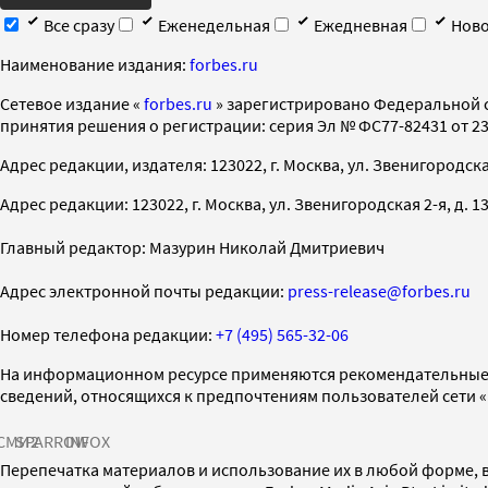
Все сразу
Еженедельная
Ежедневная
Ново
Наименование издания:
forbes.ru
Cетевое издание «
forbes.ru
» зарегистрировано Федеральной 
принятия решения о регистрации: серия Эл № ФС77-82431 от 23 
Адрес редакции, издателя: 123022, г. Москва, ул. Звенигородская 2-
Адрес редакции: 123022, г. Москва, ул. Звенигородская 2-я, д. 13, с
Главный редактор: Мазурин Николай Дмитриевич
Адрес электронной почты редакции:
press-release@forbes.ru
Номер телефона редакции:
+7 (495) 565-32-06
На информационном ресурсе применяются рекомендательные 
сведений, относящихся к предпочтениям пользователей сети 
СМИ2
SPARROW
INFOX
Перепечатка материалов и использование их в любой форме, в