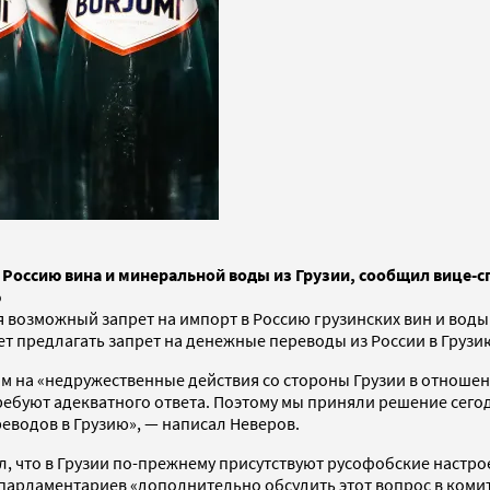
 Россию вина и минеральной воды из Грузии, сообщил вице-с
ю
я возможный запрет на импорт в Россию грузинских вин и воды
дет предлагать запрет на денежные переводы из России в Грузи
етом на «недружественные действия со стороны Грузии в отнош
требуют адекватного ответа. Поэтому мы приняли решение сег
реводов в Грузию», — написал Неверов.
ил, что в Грузии по-прежнему присутствуют русофобские настр
 парламентариев «дополнительно обсудить этот вопрос в комит