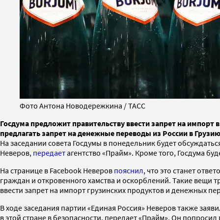
Фото Антона Новодережкина / ТАСС
Госдума предложит правительству ввести запрет на импорт в
предлагать запрет на денежные переводы из России в Грузи
На заседании совета Госдумы в понедельник будет обсуждатьс
Неверов,
передает
агентство «Прайм». Кроме того, Госдума бу
На странице в Facebook Неверов
пояснил
, что это станет отв
граждан и откровенного хамства и оскорблений. Такие вещи 
ввести запрет на импорт грузинских продуктов и денежных пе
В ходе заседания партии «Единая Россия» Неверов также заяв
в этой стране в безопасности, передает «Прайм». Он попросил