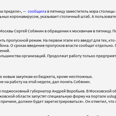
на пределе», —
сообщила
в пятницу заместитель мэра столицы 
льных коронавирусом, указывает столичный штаб. А пользоват
Москвы Сергей Собянин в обращении к москвичам в пятницу. П
 пропускной режим. На первом этапе его введут для тех, кто е
йона. О сроках введения пропусков власти сообщат отдельно. П
дений.
 большинства организаций. Продолжат работу только предприя
о новым закупкам из бюджета, кроме неотложных.
 на работу на этой неделе, дал понять Собянин.
 подмосковный губернатор Андрей Воробьев. В Московской об
ковской области запустят специальную форму на портале uslugi
й причине, должен будет зарегистрироваться». Он отметил, чт