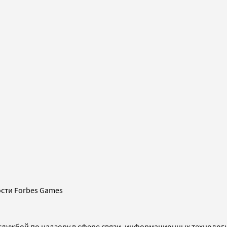
сти Forbes Games
службой по надзору в сфере связи, информационных технолог