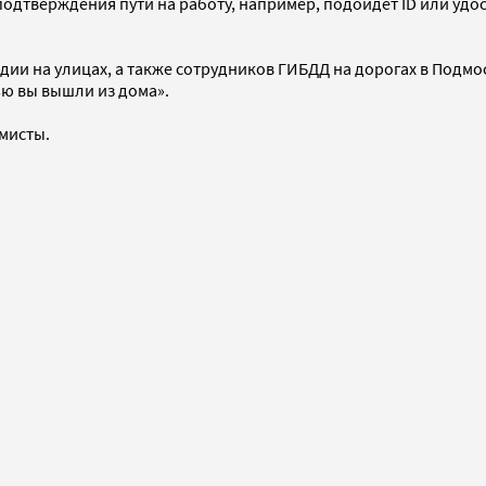
 подтверждения пути на работу, например, подойдет ID или уд
дии на улицах, а также сотрудников ГИБДД на дорогах в Подм
ью вы вышли из дома».
мисты.