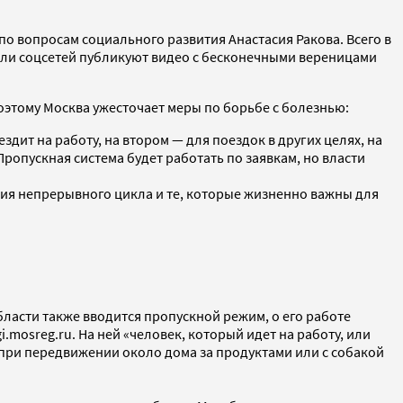
по вопросам социального развития Анастасия Ракова. Всего в
ели соцсетей публикуют видео с бесконечными вереницами
оэтому Москва ужесточает меры по борьбе с болезнью:
здит на работу, на втором — для поездок в других целях, на
ропускная система будет работать по заявкам, но власти
тия непрерывного цикла и те, которые жизненно важны для
ласти также вводится пропускной режим, о его работе
.mosreg.ru. На ней «человек, который идет на работу, или
о при передвижении около дома за продуктами или с собакой