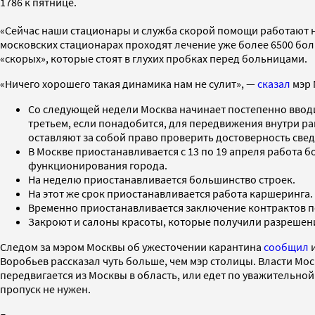
1786 к пятнице.
«Сейчас наши стационары и служба скорой помощи работают 
московских стационарах проходят лечение уже более 6500 бо
«скорых», которые стоят в глухих пробках перед больницами.
«Ничего хорошего такая динамика нам не сулит», —
сказал
мэр 
Со следующей недели Москва начинает постепенно вводить
третьем, если понадобится, для передвижения внутри ра
оставляют за собой право проверить достоверность све
В Москве приостанавливается с 13 по 19 апреля работа
функционирования города.
На неделю приостанавливается большинство строек.
На этот же срок приостанавливается работа каршеринга.
Временно приостанавливается заключение контрактов п
Закроют и салоны красоты, которые получили разрешение
Следом за мэром Москвы об ужесточении карантина
сообщил
и
Воробьев рассказал чуть больше, чем мэр столицы. Власти Мос
передвигается из Москвы в область, или едет по уважительно
пропуск не нужен.