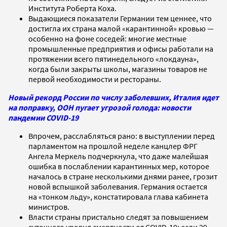
Института Роберта Коха.
Выдающиеся показатели Германии тем ценнее, что
достигла их страна малой «карантинной» кровью —
особенно на фоне соседей: многие местные
промышленные предприятия и офисы работали на
протяжении всего пятинедельного «локдауна»,
когда были закрыты школы, магазины товаров не
первой необходимости и рестораны.
Новый рекорд России по числу заболевших, Италия идет
на поправку, ООН пугает угрозой голода: новости
пандемии COVID-19
Впрочем, расслабляться рано: в выступлении перед
парламентом на прошлой неделе канцлер ФРГ
Ангела Меркель подчеркнула, что даже малейшая
ошибка в послаблении карантинных мер, которое
началось в стране несколькими днями ранее, грозит
новой вспышкой заболевания. Германия остается
на «тонком льду», констатировала глава кабинета
министров.
Власти страны пристально следят за повышением
суточного уровня смертности от COVID-19: если 29