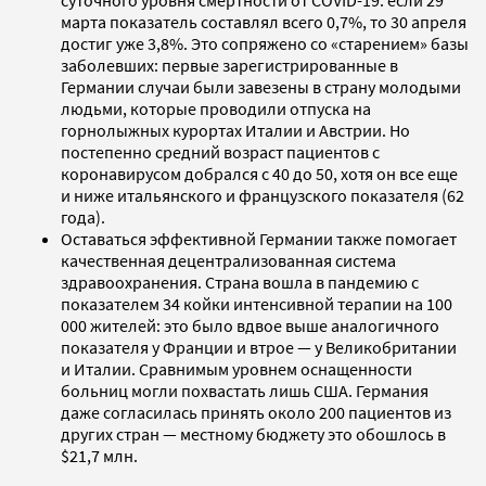
марта показатель составлял всего 0,7%, то 30 апреля
достиг уже 3,8%. Это сопряжено со «старением» базы
заболевших: первые зарегистрированные в
Германии случаи были завезены в страну молодыми
людьми, которые проводили отпуска на
горнолыжных курортах Италии и Австрии. Но
постепенно средний возраст пациентов с
коронавирусом добрался с 40 до 50, хотя он все еще
и ниже итальянского и французского показателя (62
года).
Оставаться эффективной Германии также помогает
качественная децентрализованная система
здравоохранения. Страна вошла в пандемию с
показателем 34 койки интенсивной терапии на 100
000 жителей: это было вдвое выше аналогичного
показателя у Франции и втрое — у Великобритании
и Италии. Сравнимым уровнем оснащенности
больниц могли похвастать лишь США. Германия
даже согласилась принять около 200 пациентов из
других стран — местному бюджету это обошлось в
$21,7 млн.