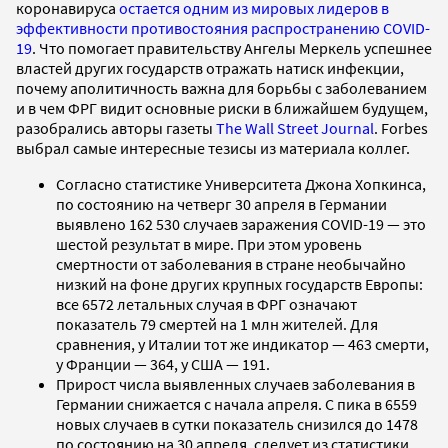
коронавируса
остается одним из мировых лидеров в
эффективности противостояния распространению COVID-
19
. Что помогает правительству Ангелы Меркель успешнее
властей других государств отражать натиск инфекции,
почему аполитичность важна для борьбы с заболеванием
и в чем ФРГ видит основные риски в ближайшем будущем,
разобрались авторы газеты
The Wall Street Journal
. Forbes
выбрал самые интересные тезисы из материала коллег.
Согласно статистике Университета Джона Хопкинса,
по состоянию на четверг 30 апреля в Германии
выявлено 162 530 случаев заражения COVID-19 — это
шестой результат в мире. При этом уровень
смертности от заболевания в стране необычайно
низкий на фоне других крупных государств Европы:
все 6572 летальных случая в ФРГ означают
показатель 79 смертей на 1 млн жителей. Для
сравнения, у Италии тот же индикатор — 463 смерти,
у Франции — 364, у США — 191.
Прирост числа выявленных случаев заболевания в
Германии снижается с начала апреля. С пика в 6559
новых случаев в сутки показатель снизился до 1478
по состоянию на 30 апреля, следует из статистики