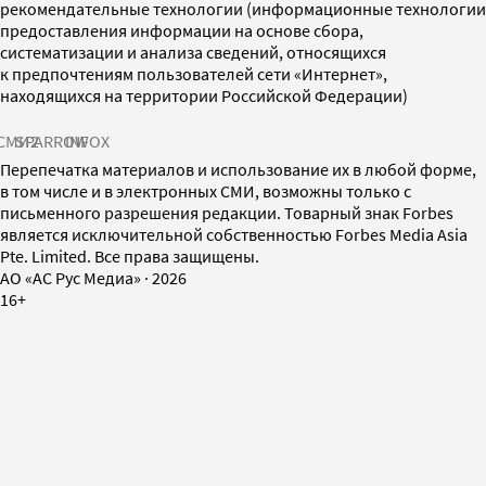
рекомендательные технологии (информационные технологии
предоставления информации на основе сбора,
систематизации и анализа сведений, относящихся
к предпочтениям пользователей сети «Интернет»,
находящихся на территории Российской Федерации)
СМИ2
SPARROW
INFOX
Перепечатка материалов и использование их в любой форме,
в том числе и в электронных СМИ, возможны только с
письменного разрешения редакции. Товарный знак Forbes
является исключительной собственностью Forbes Media Asia
Pte. Limited. Все права защищены.
AO «АС Рус Медиа»
·
2026
16+