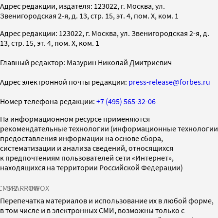
Адрес редакции, издателя: 123022, г. Москва, ул.
Звенигородская 2-я, д. 13, стр. 15, эт. 4, пом. X, ком. 1
Адрес редакции: 123022, г. Москва, ул. Звенигородская 2-я, д.
13, стр. 15, эт. 4, пом. X, ком. 1
Главный редактор: Мазурин Николай Дмитриевич
Адрес электронной почты редакции:
press-release@forbes.ru
Номер телефона редакции:
+7 (495) 565-32-06
На информационном ресурсе применяются
рекомендательные технологии (информационные технологии
предоставления информации на основе сбора,
систематизации и анализа сведений, относящихся
к предпочтениям пользователей сети «Интернет»,
находящихся на территории Российской Федерации)
СМИ2
SPARROW
INFOX
Перепечатка материалов и использование их в любой форме,
в том числе и в электронных СМИ, возможны только с