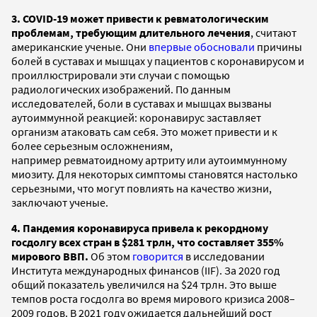
3. COVID-19 может привести к ревматологическим
проблемам, требующим длительного лечения
, считают
американские ученые. Они
впервые обосновали
причины
болей в суставах и мышцах у пациентов с коронавирусом и
проиллюстрировали эти случаи с помощью
радиологических изображений. По данным
исследователей, боли в суставах и мышцах вызваны
аутоиммунной реакцией: коронавирус заставляет
организм атаковать сам себя. Это может привести и к
более серьезным осложнениям,
например ревматоидному артриту или аутоиммунному
миозиту. Для некоторых симптомы становятся настолько
серьезными, что могут повлиять на качество жизни,
заключают ученые.
4. Пандемия коронавируса привела к рекордному
госдолгу всех стран в $281 трлн, что составляет 355%
мирового ВВП.
Об этом
говорится
в исследовании
Института международных финансов (IIF). За 2020 год
общий показатель увеличился на $24 трлн. Это выше
темпов роста госдолга во время мирового кризиса 2008–
2009 годов. В 2021 году ожидается дальнейший рост