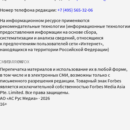
Номер телефона редакции:
+7 (495) 565-32-06
На информационном ресурсе применяются
рекомендательные технологии (информационные технологии
предоставления информации на основе сбора,
систематизации и анализа сведений, относящихся
к предпочтениям пользователей сети «Интернет»,
находящихся на территории Российской Федерации)
СМИ2
SPARROW
INFOX
Перепечатка материалов и использование их в любой форме,
в том числе и в электронных СМИ, возможны только с
письменного разрешения редакции. Товарный знак Forbes
является исключительной собственностью Forbes Media Asia
Pte. Limited. Все права защищены.
AO «АС Рус Медиа»
·
2026
16+