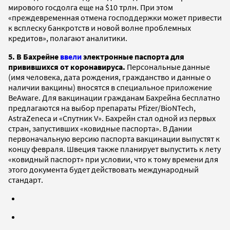
мирового госдолга еще на $10 трлн. При этом
«преждевременная отмена господдержки может привести
к всплеску банкротств и новой волне проблемных
кредитов», полагают аналитики.
5. В Бахрейне
ввели
электронные паспорта для
привившихся от коронавируса.
Персональные данные
(имя человека, дата рождения, гражданство и данные о
наличии вакцины) вносятся в специальное приложение
BeAware. Для вакцинации гражданам Бахрейна бесплатно
предлагаются на выбор препараты Pfizer/BioNTech,
AstraZeneca и «Спутник V». Бахрейн стал одной из первых
стран, запустивших «ковидные паспорта». В Дании
первоначальную версию паспорта вакцинации выпустят к
концу февраля. Швеция также планирует выпустить к лету
«ковидный паспорт» при условии, что к тому времени для
этого документа будет действовать международный
стандарт.