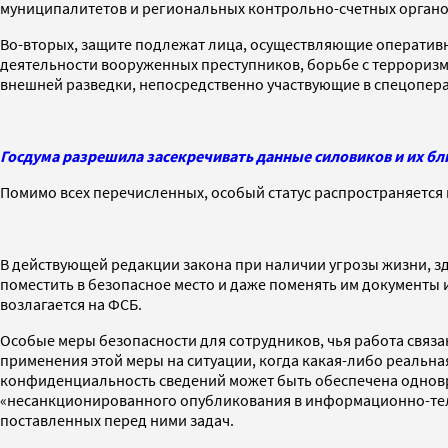
муниципалитетов и региональных контрольно-счетных органо
Во-вторых, защите подлежат лица, осуществляющие оператив
деятельности вооруженных преступников, борьбе с террориз
внешней разведки, непосредственно участвующие в спецопера
Госдума разрешила засекречивать данные силовиков и их бл
Помимо всех перечисленных, особый статус распространяется 
В действующей редакции закона при наличии угрозы жизни, зд
поместить в безопасное место и даже поменять им документы 
возлагается на ФСБ.
Особые меры безопасности для сотрудников, чья работа связ
применения этой меры на ситуации, когда какая-либо реальная
конфиденциальность сведений может быть обеспечена одновре
«несанкционированного опубликования в информационно-тел
поставленных перед ними задач.