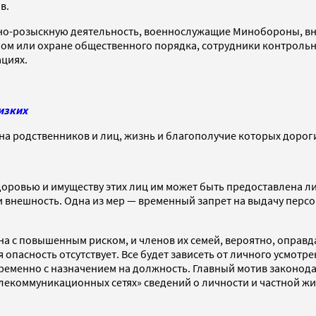
в.
но-розыскную деятельность, военнослужащие Минобороны, вну
мом или охране общественного порядка, сотрудники контроль
циях.
изких
на родственников и лиц, жизнь и благополучие которых дорог
оровью и имуществу этих лиц им может быть предоставлена ли
и внешность. Одна из мер — временный запрет на выдачу перс
ана с повышенным риском, и членов их семей, вероятно, опра
 опасность отсутствует. Все будет зависеть от личного усмотр
менно с назначением на должность. Главный мотив законодате
екоммуникационных сетях» сведений о личности и частной ж