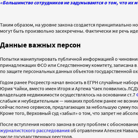
«Большинство сотрудников не задумываются о том, что их 
Таким образом, на уровне закона создается принципиально но
могут быть произвольно засекречены. Фактически же речь ид
Данные важных персон
Попытки манипулировать публичной информацией о чиновника
принадлежащих ФСО или Следственному комитету, записана в 
по защите персональных данных объектов государственной ох
Годом ранее Росреестр начал вносить в ЕГРН случайные набо
Юрия Чайки, вместо имен Игоря и Артема Чаек появились ЛСДУ
владельцев недвижимости осуществлялось на основании ст.7
слабым и неубедительным — никаких проблем ранее не возника
сейчас полно сервисов, предлагающих за небольшую сумму пол
Кроме того, Верховный суд «забыл» о том, что запрет не абсол
После вступления нового закона в силу проблем с обосновани
журналистского расследования
об отравлении Алексея Наваль
числе государственных реестров.