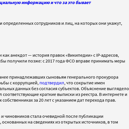
нциальную информацию и что за это бывает
и определенных сотрудников и лиц, на которых они укажут,
ак анекдот — история правок «Википедии» с IP-адресов,
бы получили позже: с 2017 года ФСО вправе принимать меры
 ранее принадлежавших сыновьям генерального прокурора
рьбы с коррупцией,
подтвердил
, что сокрытие имен
льных данных без согласия субъектов. Объяснение выглядело
 соответствующие краткие выписки из реестра. В интернете и
собственниках за 20 лет с указанием дат перехода прав.
в и чиновников стала очевидной после публикации
 основанных на сведениях из открытых источников, в том