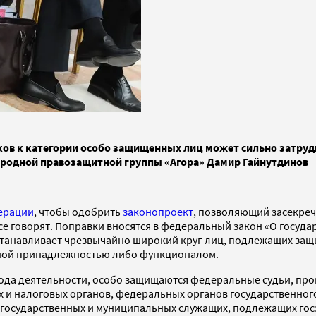
иков к категории особо защищенных лиц может сильно затру
народной правозащитной группы «Агора» Дамир Гайнутдинов
ерации
, чтобы одобрить
законопроект
, позволяющий засекреч
все говорят. Поправки вносятся в федеральный закон «О госуд
анавливает чрезвычайно широкий круг лиц, подлежащих защит
ной принадлежностью либо функционалом.
рода деятельности, особо защищаются федеральные судьи, про
 и налоговых органов, федеральных органов государственног
 государственных и муниципальных служащих, подлежащих госз