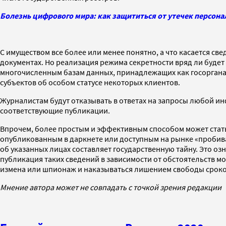
Болезнь цифрового мира: как защититься от утечек персон
С имуществом все более или менее понятно, а что касается св
документах. Но реализация режима секретности вряд ли буде
многочисленным базам данных, принадлежащих как госорганам,
субъектов об особом статусе некоторых клиентов.
Журналистам будут отказывать в ответах на запросы любой ин
соответствующие публикации.
Впрочем, более простым и эффективным способом может стать
опубликованным в даркнете или доступным на рынке «пробива
об указанных лицах составляет государственную тайну. Это оз
публикация таких сведений в зависимости от обстоятельств м
измена или шпионаж и наказываться лишением свободы сроком 
Мнение автора может не совпадать с точкой зрения редакции