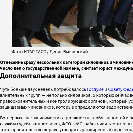
Фото ИТАР-ТАСС / Денис Вышинский
Отнесение сразу нескольких категорий силовиков и чиновн
число дел о государственной измене, считает юрист между
Дополнительная защита
Чуть больше двух недель потребовалось
Госдуме
и
Совету Фед
влиятельных групп — не только силовиков, о которых сейчас 
правоохранительных и контролирующих органов», который уст
защищаемых чиновников, которые определяются ведомствен
Во-первых, вне зависимости от должностных обязанностей и 
службы судебных приставов, ФСО, ФАС, работники таможенных
того, правительство вправе утвердить расширенный перечень