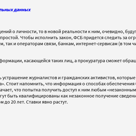
альных данных
едений о личности, то в новой реальности к ним, очевидно, бу
т простой. Чтобы исполнить закон, ФСБ придется следить за 
 так и операторам связи, банкам, интернет-сервисам (в том 
формации, касающейся таких лиц, а прокуратура сможет обращ
 устрашение журналистов и гражданских активистов, которые
». Стоит напомнить, что информация о способах обеспечения
начает, что попытка получить доступ к ним любым «незаконным 
огут быть квалифицированы как незаконное получение сведени
до 20 лет. Ставки явно растут.