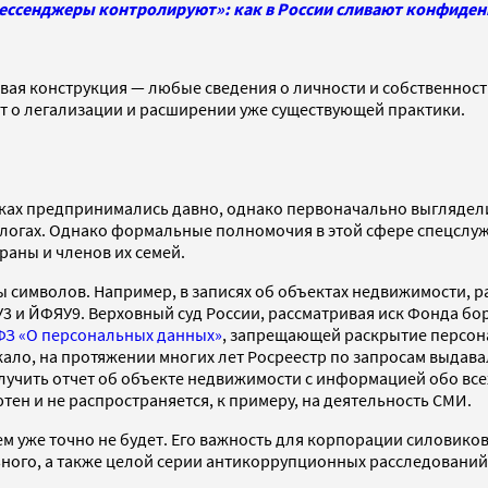
мессенджеры контролируют»: как в России сливают конфиде
вая конструкция — любые сведения о личности и собственност
ет о легализации и расширении уже существующей практики.
х предпринимались давно, однако первоначально выглядели к
логах. Однако формальные полномочия в этой сфере спецслуж
раны и членов их семей.
ры символов. Например, в записях об объектах недвижимости,
3 и ЙФЯУ9. Верховный суд России, рассматривая иск Фонда бо
ФЗ «О персональных данных»
, запрещающей раскрытие персона
ло, на протяжении многих лет Росреестр по запросам выдавал
учить отчет об объекте недвижимости с информацией обо всех 
ютен и не распространяется, к примеру, на деятельность СМИ.
ем уже точно не будет. Его важность для корпорации силовико
ного, а также целой серии антикоррупционных расследований,